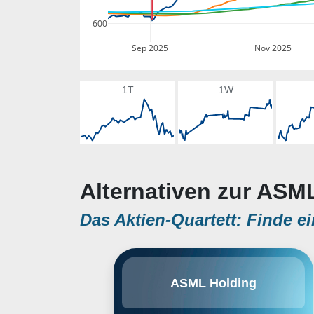
600
Sep 2025
Nov 2025
1T
1W
Alternativen zur ASM
Das Aktien-Quartett: Finde ei
ASML wurde 1984 gegründet. Der
ASML Holding
Sitz ist in den Niederlanden. Das
Unternehmen ist führend bei
Fotolithografiesystemen für die