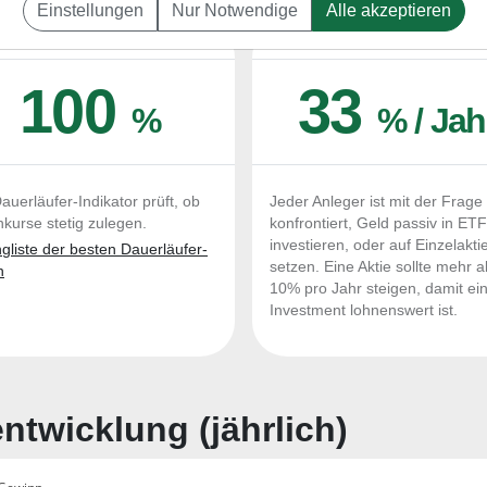
Einstellungen
Nur Notwendige
Alle akzeptieren
UERLÄUFER-QUALITÄTEN
OUTPERFORMER-CHEC
100
33
%
% / Jah
auerläufer-Indikator prüft, ob
Jeder Anleger ist mit der Frage
nkurse stetig zulegen.
konfrontiert, Geld passiv in ET
investieren, oder auf Einzelakti
liste der besten Dauerläufer-
setzen. Eine Aktie sollte mehr a
n
10% pro Jahr steigen, damit ei
Investment lohnenswert ist.
twicklung (jährlich)