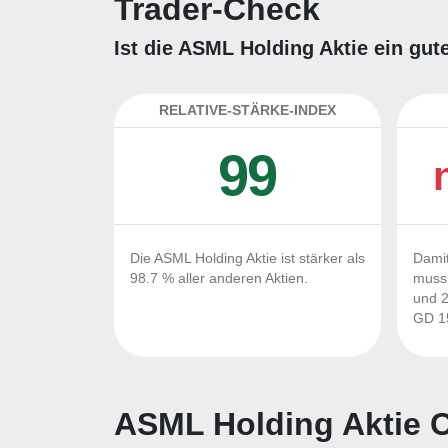
Trader-Check
Ist die ASML Holding Aktie ein gut
RELATIVE-STÄRKE-INDEX
99
Die ASML Holding Aktie ist stärker als
Damit
98.7 % aller anderen Aktien.
muss 
und 2
GD 15
ASML Holding Aktie C