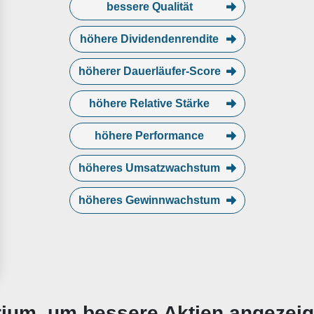
bessere Qualität
höhere Dividendenrendite
höherer Dauerläufer-Score
höhere Relative Stärke
höhere Performance
höheres Umsatzwachstum
höheres Gewinnwachstum
erium, um bessere Aktien angezei