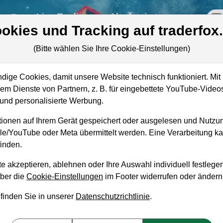
re
Live-Trading
Akademie
off
okies und Tracking auf traderfox
(Bitte wählen Sie Ihre Cookie-Einstellungen)
ige Cookies, damit unsere Website technisch funktioniert. Mit 
Marktkapitalisierung
578,57 Mrd. EUR
m Dienste von Partnern, z. B. für eingebettete YouTube-Video
nd personalisierte Werbung.
Unternehmenswert
572,97 Mrd. EUR
ionen auf Ihrem Gerät gespeichert oder ausgelesen und Nutzu
Umsatz
32,67 Mrd. EUR
gle/YouTube oder Meta übermittelt werden. Eine Verarbeitung 
inden.
e akzeptieren, ablehnen oder Ihre Auswahl individuell festlegen
über die
Cookie-Einstellungen
im Footer widerrufen oder ändern
aufempfehlung?
 finden Sie in unserer
Datenschutzrichtlinie
.
m Kaufen und Liegenlassen geeignet?