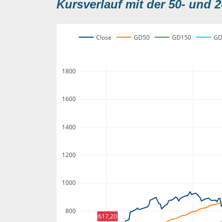
Kursverlauf mit der 50- und 2
Close
GD50
GD150
GD
1800
1600
1400
1200
1000
800
617,20