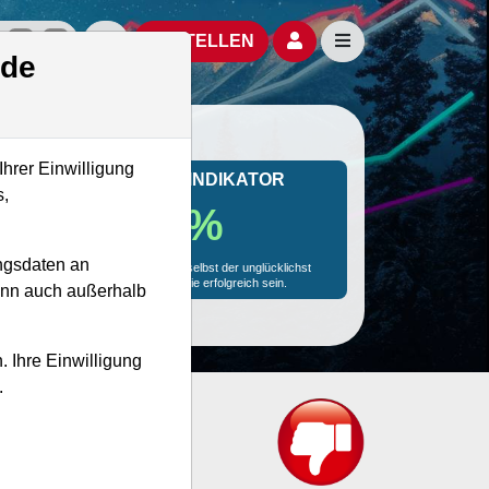
izielle Social Media-Accounts
Aktien- und Artikelsuche öffnen
Seitennavigation öf
BESTELLEN
.de
Ihrer Einwilligung
MONKEY-TRADER INDIKATOR
s,
92.0 %
ngsdaten an
Mit 92.0 % Wahrscheinlichkeit wird selbst der unglücklichst
agierende Trader mit dieser Aktie erfolgreich sein.
kann auch außerhalb
. Ihre Einwilligung
.