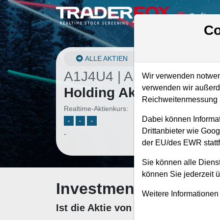
Softwa
Co
ALLE AKTIEN
A1J4U4 | ASME
–
ASML
Wir verwenden notwend
verwenden wir außerde
Holding Aktie
Reichweitenmessung u
Realtime-Aktienkurs:
Dabei können Informat
-
-
-
Drittanbieter wie Goo
-
der EU/des EWR stattf
Sie können alle Dienst
können Sie jederzeit 
Investment-Check: K
Weitere Informationen
Ist die Aktie von ASML Holding zu