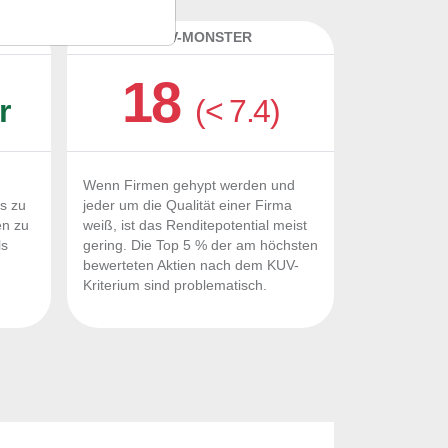
K
KUV-MONSTER
18
r
(< 7.4)
Wenn Firmen gehypt werden und
Fs zu
jeder um die Qualität einer Firma
en zu
weiß, ist das Renditepotential meist
ls
gering. Die Top 5 % der am höchsten
n
bewerteten Aktien nach dem KUV-
Kriterium sind problematisch.