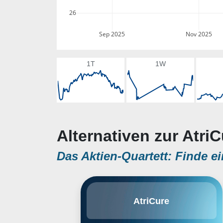
26
Sep 2025
Nov 2025
1T
1W
Alternativen zur AtriC
Das Aktien-Quartett: Finde ei
AtriCure, Inc. engages in the
AtriCure
development, manufacture, and
sale of surgical ablation of cardiac
tissue, and systems for the