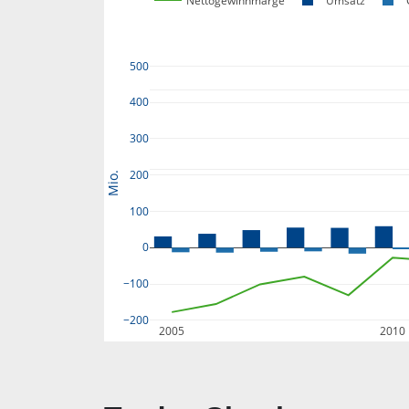
Nettogewinnmarge
Umsatz
500
400
300
200
Mio.
100
0
−100
−200
2005
2010