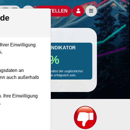
izielle Social Media-Accounts
Aktien- und Artikelsuche öffnen
Seitennavigation öf
BESTELLEN
.de
Ihrer Einwilligung
MONKEY-TRADER INDIKATOR
s,
33.3 %
ngsdaten an
Mit 33.3 % Wahrscheinlichkeit wird selbst der unglücklichst
agierende Trader mit dieser Aktie erfolgreich sein.
kann auch außerhalb
. Ihre Einwilligung
.