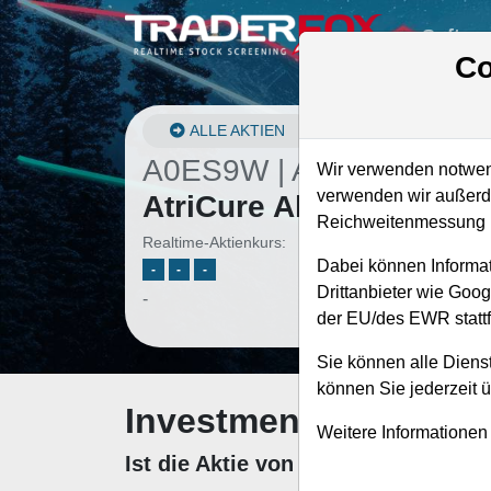
Softwa
Co
ALLE AKTIEN
A0ES9W | ATRC
–
Wir verwenden notwend
verwenden wir außerde
AtriCure Aktie
Reichweitenmessung u
Realtime-Aktienkurs:
Dabei können Informat
-
-
-
Drittanbieter wie Goo
-
der EU/des EWR stattf
Sie können alle Dienst
können Sie jederzeit 
Investment-Check: K
Weitere Informationen
Ist die Aktie von AtriCure zum Ka