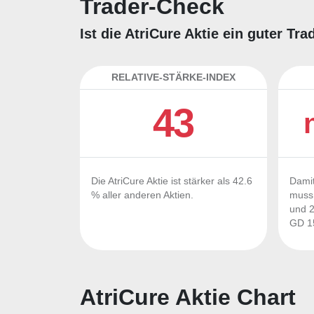
Trader-Check
Ist die AtriCure Aktie ein guter T
RELATIVE-STÄRKE-INDEX
43
Die AtriCure Aktie ist stärker als 42.6
Damit
% aller anderen Aktien.
muss 
und 2
GD 15
AtriCure Aktie Chart