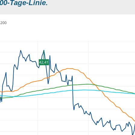
00-Tage-Linie.
200
42,41