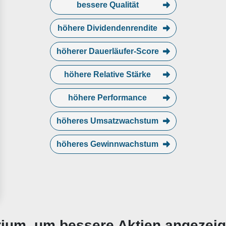
bessere Qualität
höhere Dividendenrendite
höherer Dauerläufer-Score
höhere Relative Stärke
höhere Performance
höheres Umsatzwachstum
höheres Gewinnwachstum
erium, um bessere Aktien angezei