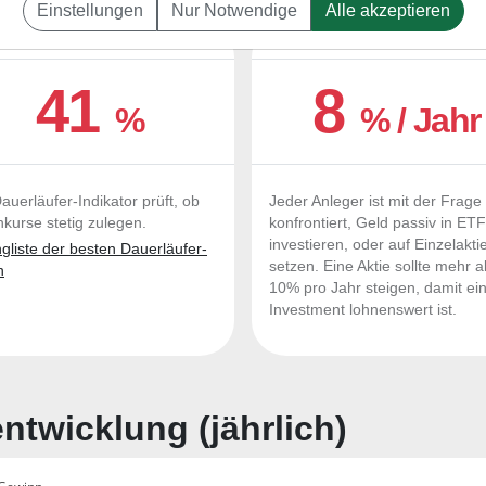
Einstellungen
Nur Notwendige
Alle akzeptieren
UERLÄUFER-QUALITÄTEN
OUTPERFORMER-CHEC
41
8
%
% / Jahr
auerläufer-Indikator prüft, ob
Jeder Anleger ist mit der Frage
nkurse stetig zulegen.
konfrontiert, Geld passiv in ET
investieren, oder auf Einzelakti
liste der besten Dauerläufer-
setzen. Eine Aktie sollte mehr a
n
10% pro Jahr steigen, damit ei
Investment lohnenswert ist.
twicklung (jährlich)