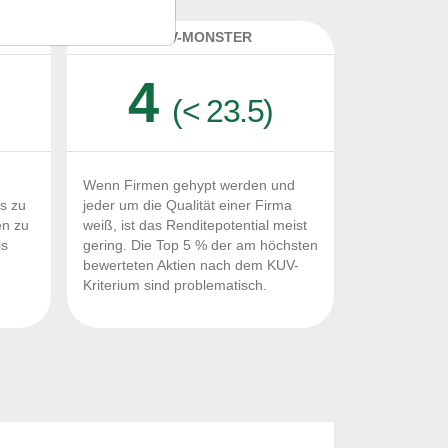
K
KUV-MONSTER
4
(< 23.5)
Wenn Firmen gehypt werden und
Fs zu
jeder um die Qualität einer Firma
en zu
weiß, ist das Renditepotential meist
ls
gering. Die Top 5 % der am höchsten
n
bewerteten Aktien nach dem KUV-
Kriterium sind problematisch.