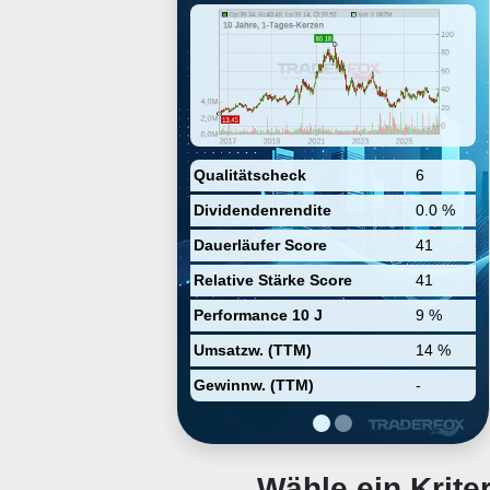
exclusion of the left atrial
appendage. Its products include
radio frequency (RF) ablation
pacing and sensing, cryo, left
atrial appendage management,
soft tissue dissection, estech
surgical instrumentation, and cart
configuration. It operates through
the following geographical
segments: United States, Europe,
Qualitätscheck
6
Asia, and Other International. The
Dividendenrendite
0.0 %
company was founded in 1994
and is headquartered in Mason,
Dauerläufer Score
41
OH.
Relative Stärke Score
41
Performance 10 J
9 %
Umsatzw. (TTM)
14 %
Gewinnw. (TTM)
-
Wähle ein Krit