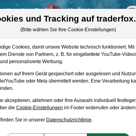
re
Live-Trading
Akademie
off
okies und Tracking auf traderfox
(Bitte wählen Sie Ihre Cookie-Einstellungen)
ige Cookies, damit unsere Website technisch funktioniert. Mit 
Marktkapitalisierung
2,01 Mrd. USD
m Dienste von Partnern, z. B. für eingebettete YouTube-Video
nd personalisierte Werbung.
Unternehmenswert
1,91 Mrd. USD
ionen auf Ihrem Gerät gespeichert oder ausgelesen und Nutzu
Umsatz
534,53 Mio. USD
gle/YouTube oder Meta übermittelt werden. Eine Verarbeitung 
inden.
e akzeptieren, ablehnen oder Ihre Auswahl individuell festlegen
über die
Cookie-Einstellungen
im Footer widerrufen oder ändern
aufempfehlung?
 finden Sie in unserer
Datenschutzrichtlinie
.
ufen und Liegenlassen geeignet?