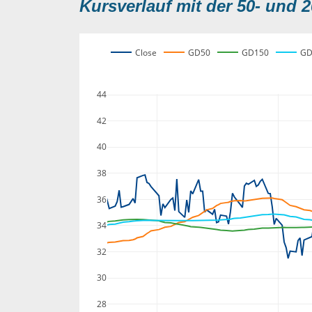
Kursverlauf mit der 50- und 2
Close
GD50
GD150
GD
44
42
40
38
36
34
32
30
28