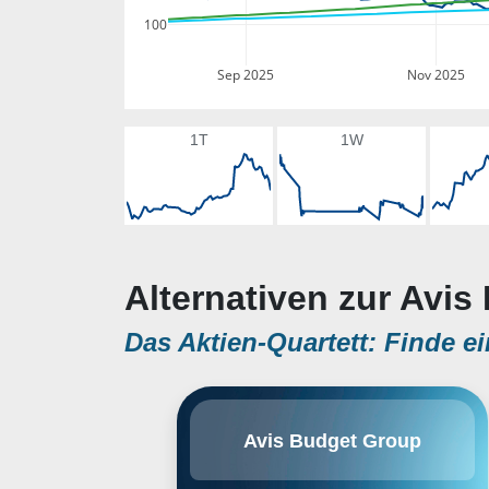
100
Sep 2025
Nov 2025
1T
1W
Alternativen zur Avis
Das Aktien-Quartett: Finde ei
Avis Budget Group, Inc. engages
Avis Budget Group
in the provision of vehicle sharing
and rental services. It operates
through the Americas and