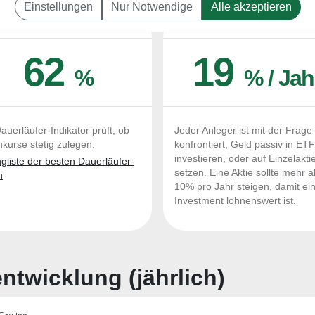
Einstellungen
Nur Notwendige
Alle akzeptieren
UERLÄUFER-QUALITÄTEN
OUTPERFORMER-CHEC
62
19
%
% / Jah
auerläufer-Indikator prüft, ob
Jeder Anleger ist mit der Frage
nkurse stetig zulegen.
konfrontiert, Geld passiv in ET
investieren, oder auf Einzelakti
liste der besten Dauerläufer-
setzen. Eine Aktie sollte mehr a
n
10% pro Jahr steigen, damit ei
Investment lohnenswert ist.
twicklung (jährlich)