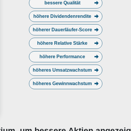
bessere Qualität
höhere Dividendenrendite
höherer Dauerläufer-Score
höhere Relative Stärke
höhere Performance
höheres Umsatzwachstum
höheres Gewinnwachstum
erium, um bessere Aktien angezei