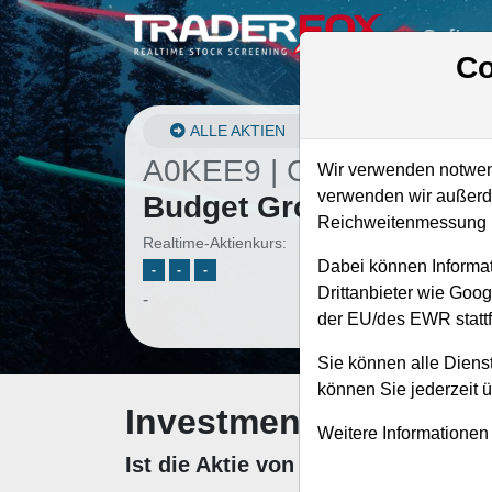
Softwa
Co
ALLE AKTIEN
A0KEE9 | CAR
–
Avis
Wir verwenden notwend
verwenden wir außerde
Budget Group Aktie
Reichweitenmessung u
Realtime-Aktienkurs:
Dabei können Informat
-
-
-
Drittanbieter wie Goo
-
der EU/des EWR stattf
Sie können alle Dienst
können Sie jederzeit 
Investment-Check: K
Weitere Informationen
Ist die Aktie von Avis Budget Gro