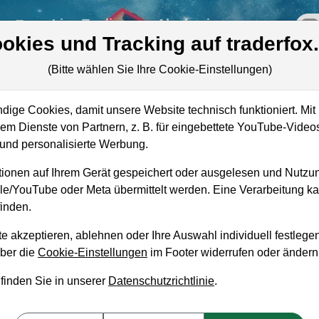
re
Live-Trading
Akademie
off
okies und Tracking auf traderfox
(Bitte wählen Sie Ihre Cookie-Einstellungen)
ige Cookies, damit unsere Website technisch funktioniert. Mit 
Marktkapitalisierung
4,90 Mrd. USD
m Dienste von Partnern, z. B. für eingebettete YouTube-Video
nd personalisierte Werbung.
Unternehmenswert
33,46 Mrd. USD
ionen auf Ihrem Gerät gespeichert oder ausgelesen und Nutzu
Umsatz
11,41 Mrd. USD
gle/YouTube oder Meta übermittelt werden. Eine Verarbeitung 
inden.
e akzeptieren, ablehnen oder Ihre Auswahl individuell festlegen
über die
Cookie-Einstellungen
im Footer widerrufen oder ändern
aufempfehlung?
 finden Sie in unserer
Datenschutzrichtlinie
.
up zum Kaufen und Liegenlassen geeignet?