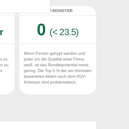
K
KUV-MONSTER
0
r
(< 23.5)
Wenn Firmen gehypt werden und
Fs zu
jeder um die Qualität einer Firma
en zu
weiß, ist das Renditepotential meist
ls
gering. Die Top 5 % der am höchsten
n
bewerteten Aktien nach dem KUV-
Kriterium sind problematisch.