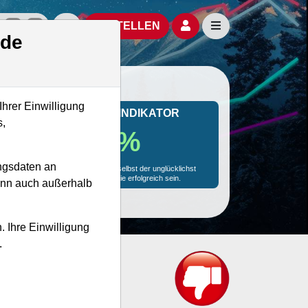
izielle Social Media-Accounts
Aktien- und Artikelsuche öffnen
Seitennavigation öf
BESTELLEN
.de
Ihrer Einwilligung
MONKEY-TRADER INDIKATOR
s,
48.4 %
ngsdaten an
Mit 48.4 % Wahrscheinlichkeit wird selbst der unglücklichst
agierende Trader mit dieser Aktie erfolgreich sein.
kann auch außerhalb
. Ihre Einwilligung
.