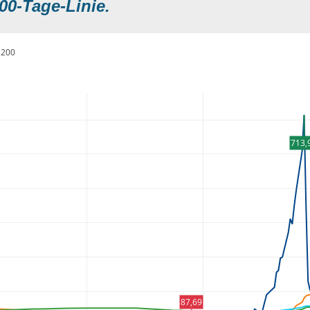
00-Tage-Linie.
200
713,
87,69