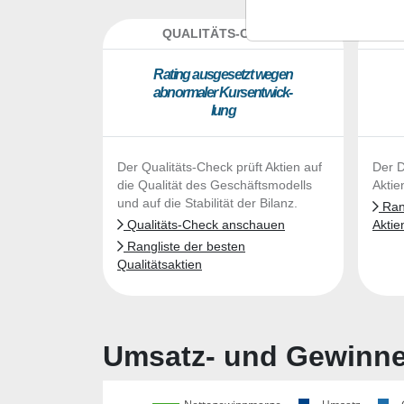
QUALITÄTS-CHECK
DA
Ra­ting aus­ge­setzt we­gen
ab­nor­ma­ler Kurs­ent­wick­
lung
Der Qualitäts-Check prüft Aktien auf
Der D
die Qualität des Geschäftsmodells
Aktie
und auf die Stabilität der Bilanz.
Rang
Qualitäts-Check anschauen
Aktie
Rangliste der besten
Qualitätsaktien
Umsatz- und Gewinnen