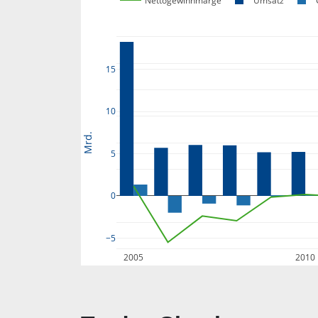
Nettogewinnmarge
Umsatz
15
10
Mrd.
5
0
−5
2005
2010