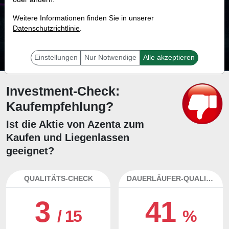
33.2 %
Weitere Informationen finden Sie in unserer
Datenschutzrichtlinie
Mit 33.2 % Wahrscheinlichkeit wird selbst der unglücklichst agierende Trader
.
mit dieser Aktie erfolgreich sein.
Einstellungen
Nur Notwendige
Alle akzeptieren
Investment-Check:
Kaufempfehlung?
Ist die Aktie von Azenta zum
Kaufen und Liegenlassen
geeignet?
QUALITÄTS-CHECK
DAUERLÄUFER-QUALITÄTEN
3
41
/ 15
%