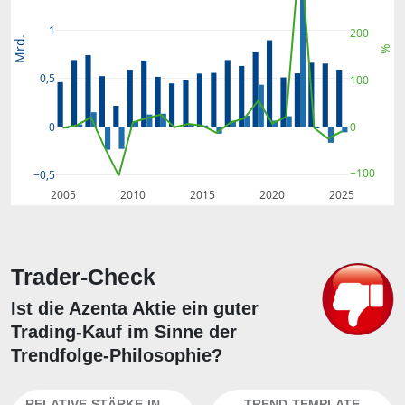
1
200
Mrd.
%
0,5
100
0
0
−100
−0,5
2005
2010
2015
2020
2025
Trader-Check
Ist die Azenta Aktie ein guter
Trading-Kauf im Sinne der
Trendfolge-Philosophie?
RELATIVE-STÄRKE-INDEX
TREND-TEMPLATE