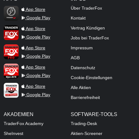
TraderFox Flash
Über TraderFox
App Store
Google Play
Kontakt
TraderFox App
Vertrag Kündigen
App Store
Google Play
Jobs bei TraderFox
TraderFox Pro
App Store
Impressum
Google Play
AGB
TraderFox dpa-AFX ProFeed
App Store
Datenschutz
Google Play
Cookie-Einstellungen
TraderFox Live Trading
App Store
Alle Aktien
Google Play
Barrierefreiheit
AKADEMIEN
SOFTWARE-TOOLS
TraderFox Academy
Trading-Desk
SheInvest
Aktien-Screener