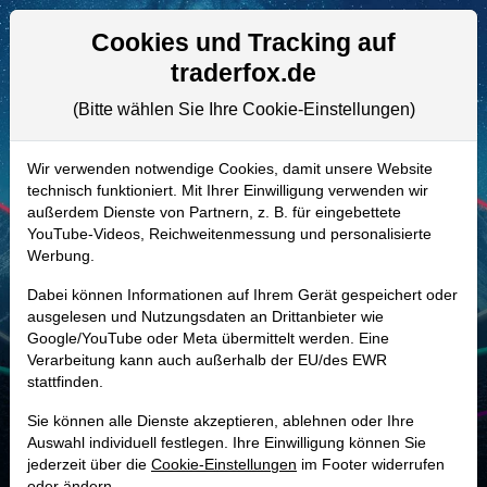
Aktien- und Artikelsuche
Seite
Cookies und Tracking auf
traderfox.de
(Bitte wählen Sie Ihre Cookie-Einstellungen)
ALLE AKTIEN
257275 | BRKS
–
Azenta Aktie
Wir verwenden notwendige Cookies, damit unsere Website
technisch funktioniert. Mit Ihrer Einwilligung verwenden wir
Realtime-Aktienkurs:
außerdem Dienste von Partnern, z. B. für eingebettete
-
-
-
YouTube-Videos, Reichweitenmessung und personalisierte
-
Werbung.
Dabei können Informationen auf Ihrem Gerät gespeichert oder
Marktkapitalisierung
1,45 Mrd. USD
ausgelesen und Nutzungsdaten an Drittanbieter wie
Google/YouTube oder Meta übermittelt werden. Eine
Unternehmenswert
1,17 Mrd. USD
Verarbeitung kann auch außerhalb der EU/des EWR
stattfinden.
Umsatz
593,82 Mio. USD
Sie können alle Dienste akzeptieren, ablehnen oder Ihre
Auswahl individuell festlegen. Ihre Einwilligung können Sie
jederzeit über die
Cookie-Einstellungen
im Footer widerrufen
MONKEY-TRADER INDIKATOR
oder ändern.