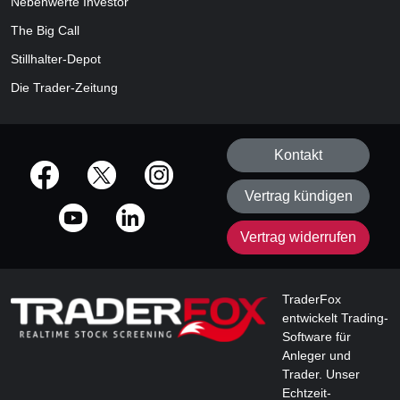
Nebenwerte Investor
The Big Call
Stillhalter-Depot
Die Trader-Zeitung
Kontakt
offizielle Social Media-Accounts
Vertrag kündigen
Vertrag widerrufen
TraderFox
entwickelt Trading-
Software für
Anleger und
Trader. Unser
Echtzeit-