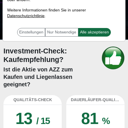
82.2 %
Weitere Informationen finden Sie in unserer
Datenschutzrichtlinie
Mit 82.2 % Wahrscheinlichkeit wird selbst der unglücklichst agierende Trader
.
mit dieser Aktie erfolgreich sein.
Einstellungen
Nur Notwendige
Alle akzeptieren
Investment-Check:
Kaufempfehlung?
Ist die Aktie von AZZ zum
Kaufen und Liegenlassen
geeignet?
QUALITÄTS-CHECK
DAUERLÄUFER-QUALITÄTEN
13
81
/ 15
%