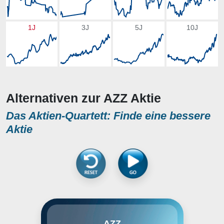
1J
3J
5J
10J
Alternativen zur AZZ Aktie
Das Aktien-Quartett: Finde eine bessere
Aktie
AZZ, Inc. engages in the provision
AZZ
of hot-dip galvanizing and coil