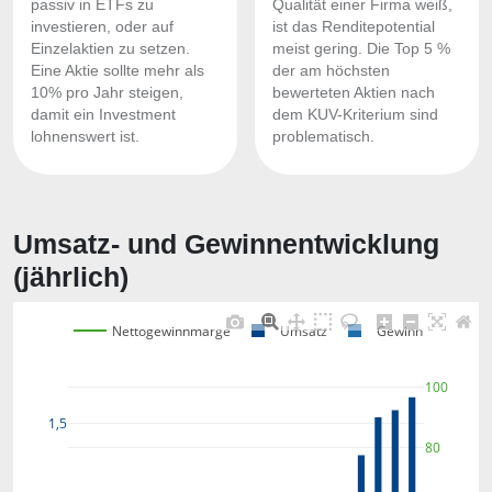
passiv in ETFs zu
Qualität einer Firma weiß,
investieren, oder auf
ist das Renditepotential
Einzelaktien zu setzen.
meist gering. Die Top 5 %
Eine Aktie sollte mehr als
der am höchsten
10% pro Jahr steigen,
bewerteten Aktien nach
damit ein Investment
dem KUV-Kriterium sind
lohnenswert ist.
problematisch.
Umsatz- und Gewinnentwicklung
(jährlich)
Nettogewinnmarge
Umsatz
Gewinn
100
1,5
80