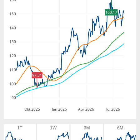
160,17
150
140
130
120
110
97,31
100
90
Okt 2025
Jan 2026
Apr 2026
Jul 2026
1T
1W
3M
6M