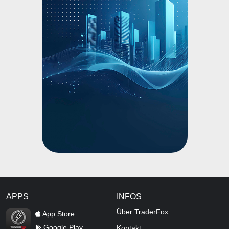
APPS
INFOS
TraderFox Flash
Über TraderFox
App Store
Google Play
Kontakt