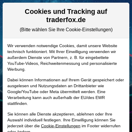
Aktien- und Artikelsuche
Seite
Cookies und Tracking auf
traderfox.de
(Bitte wählen Sie Ihre Cookie-Einstellungen)
ALLE AKTIEN
863132 | AZZ
–
AZZ Aktie
Wir verwenden notwendige Cookies, damit unsere Website
technisch funktioniert. Mit Ihrer Einwilligung verwenden wir
Realtime-Aktienkurs:
außerdem Dienste von Partnern, z. B. für eingebettete
-
-
-
YouTube-Videos, Reichweitenmessung und personalisierte
-
Werbung.
Dabei können Informationen auf Ihrem Gerät gespeichert oder
Marktkapitalisierung
4,54 Mrd. USD
ausgelesen und Nutzungsdaten an Drittanbieter wie
Google/YouTube oder Meta übermittelt werden. Eine
Unternehmenswert
5,08 Mrd. USD
Verarbeitung kann auch außerhalb der EU/des EWR
stattfinden.
Umsatz
1,65 Mrd. USD
Sie können alle Dienste akzeptieren, ablehnen oder Ihre
Auswahl individuell festlegen. Ihre Einwilligung können Sie
jederzeit über die
Cookie-Einstellungen
im Footer widerrufen
MONKEY-TRADER INDIKATOR
oder ändern.