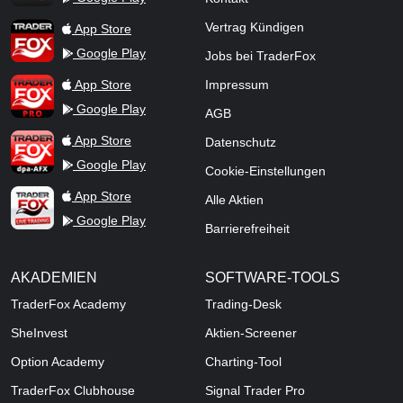
TraderFox App
Vertrag Kündigen
App Store
Google Play
Jobs bei TraderFox
TraderFox Pro
App Store
Impressum
Google Play
AGB
TraderFox dpa-AFX ProFeed
App Store
Datenschutz
Google Play
Cookie-Einstellungen
TraderFox Live Trading
App Store
Alle Aktien
Google Play
Barrierefreiheit
AKADEMIEN
SOFTWARE-TOOLS
TraderFox Academy
Trading-Desk
SheInvest
Aktien-Screener
Option Academy
Charting-Tool
TraderFox Clubhouse
Signal Trader Pro