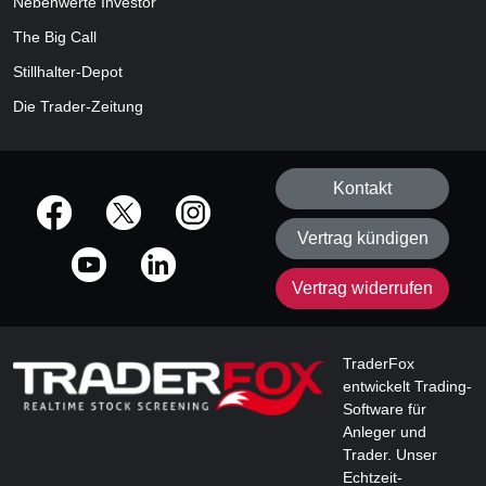
Nebenwerte Investor
The Big Call
Stillhalter-Depot
Die Trader-Zeitung
Kontakt
offizielle Social Media-Accounts
Vertrag kündigen
Vertrag widerrufen
TraderFox
entwickelt Trading-
Software für
Anleger und
Trader. Unser
Echtzeit-