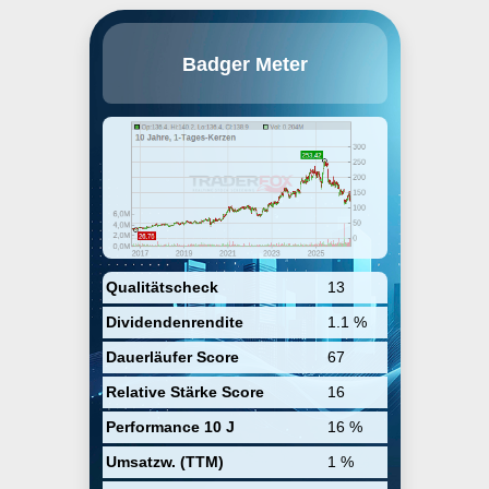
Badger Meter, Inc. engages in the
Badger Meter
provision of flow measurement,
control products, and
communications solutions that
serve water utilities,
municipalities, and commercial
and industrial customers
worldwide. Its products are
classified as Municipal Water and
Flow Instrumentation. The
company was founded in 1905
and is headquartered in
Milwaukee, WI.
Qualitätscheck
13
Dividendenrendite
1.1 %
Dauerläufer Score
67
Relative Stärke Score
16
Performance 10 J
16 %
Umsatzw. (TTM)
1 %