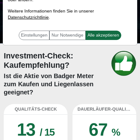
16.9 %
Weitere Informationen finden Sie in unserer
Datenschutzrichtlinie
Mit 16.9 % Wahrscheinlichkeit wird selbst der unglücklichst agierende Trader
.
mit dieser Aktie erfolgreich sein.
Einstellungen
Nur Notwendige
Alle akzeptieren
Investment-Check:
Kaufempfehlung?
Ist die Aktie von Badger Meter
zum Kaufen und Liegenlassen
geeignet?
QUALITÄTS-CHECK
DAUERLÄUFER-QUALITÄTEN
13
67
/ 15
%