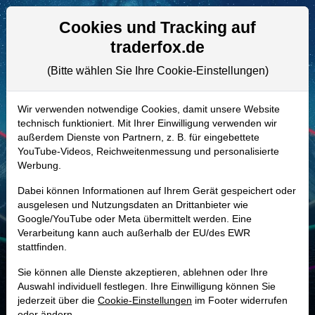
Aktien- und Artikelsuche
Seite
Cookies und Tracking auf
traderfox.de
(Bitte wählen Sie Ihre Cookie-Einstellungen)
ALLE AKTIEN
863871 | BMI
–
Badger Meter Aktie
Wir verwenden notwendige Cookies, damit unsere Website
technisch funktioniert. Mit Ihrer Einwilligung verwenden wir
Realtime-Aktienkurs:
außerdem Dienste von Partnern, z. B. für eingebettete
-
-
-
YouTube-Videos, Reichweitenmessung und personalisierte
-
Werbung.
Dabei können Informationen auf Ihrem Gerät gespeichert oder
Marktkapitalisierung
4,03 Mrd. USD
ausgelesen und Nutzungsdaten an Drittanbieter wie
Google/YouTube oder Meta übermittelt werden. Eine
Unternehmenswert
3,93 Mrd. USD
Verarbeitung kann auch außerhalb der EU/des EWR
stattfinden.
Umsatz
916,66 Mio. USD
Sie können alle Dienste akzeptieren, ablehnen oder Ihre
Auswahl individuell festlegen. Ihre Einwilligung können Sie
jederzeit über die
Cookie-Einstellungen
im Footer widerrufen
MONKEY-TRADER INDIKATOR
oder ändern.