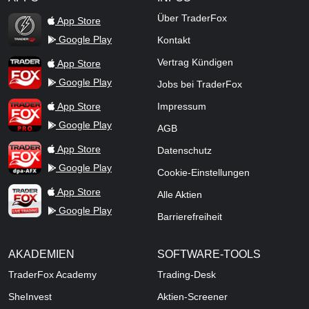
TraderFox Flash
Über TraderFox
App Store
Google Play
Kontakt
TraderFox App
Vertrag Kündigen
App Store
Google Play
Jobs bei TraderFox
TraderFox Pro
App Store
Impressum
Google Play
AGB
TraderFox dpa-AFX ProFeed
App Store
Datenschutz
Google Play
Cookie-Einstellungen
TraderFox Live Trading
App Store
Alle Aktien
Google Play
Barrierefreiheit
AKADEMIEN
SOFTWARE-TOOLS
TraderFox Academy
Trading-Desk
SheInvest
Aktien-Screener