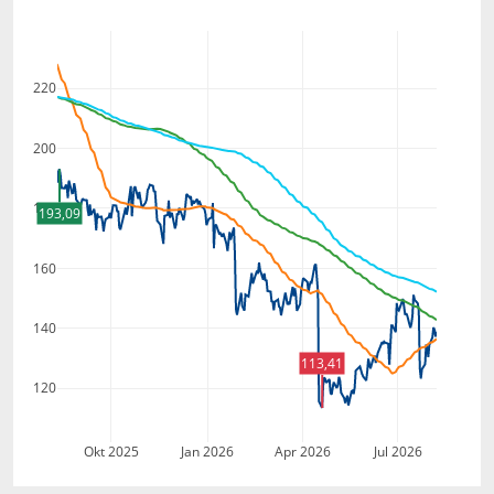
220
200
180
193,09
160
140
113,41
120
Okt 2025
Jan 2026
Apr 2026
Jul 2026