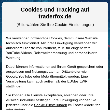
Aktien- und Artikelsuche
Seite
Cookies und Tracking auf
traderfox.de
(Bitte wählen Sie Ihre Cookie-Einstellungen)
ALLE AKTIEN
A0DPKZ | TBBK
–
Bancorp Aktie
Wir verwenden notwendige Cookies, damit unsere Website
technisch funktioniert. Mit Ihrer Einwilligung verwenden wir
Realtime-Aktienkurs:
außerdem Dienste von Partnern, z. B. für eingebettete
-
-
-
YouTube-Videos, Reichweitenmessung und personalisierte
-
Werbung.
Dabei können Informationen auf Ihrem Gerät gespeichert oder
Marktkapitalisierung
2,90 Mrd. USD
ausgelesen und Nutzungsdaten an Drittanbieter wie
Google/YouTube oder Meta übermittelt werden. Eine
Unternehmenswert
3,11 Mrd. USD
Verarbeitung kann auch außerhalb der EU/des EWR
stattfinden.
Umsatz
703,84 Mio. USD
Sie können alle Dienste akzeptieren, ablehnen oder Ihre
Auswahl individuell festlegen. Ihre Einwilligung können Sie
jederzeit über die
Cookie-Einstellungen
im Footer widerrufen
MONKEY-TRADER INDIKATOR
oder ändern.