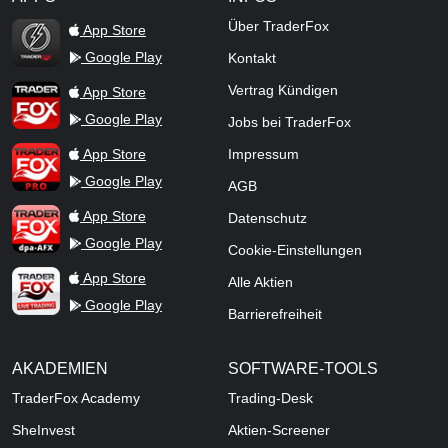
TraderFox Flash
Über TraderFox
App Store
Google Play
Kontakt
TraderFox App
Vertrag Kündigen
App Store
Google Play
Jobs bei TraderFox
TraderFox Pro
App Store
Impressum
Google Play
AGB
TraderFox dpa-AFX ProFeed
App Store
Datenschutz
Google Play
Cookie-Einstellungen
TraderFox Live Trading
App Store
Alle Aktien
Google Play
Barrierefreiheit
AKADEMIEN
SOFTWARE-TOOLS
TraderFox Academy
Trading-Desk
SheInvest
Aktien-Screener