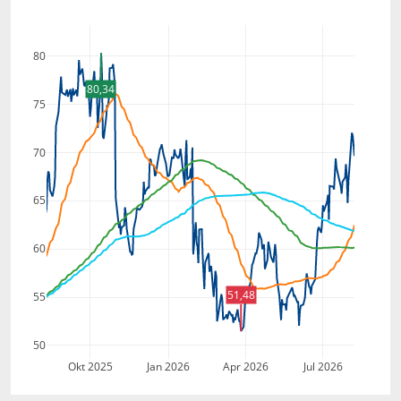
80
80,34
75
70
65
60
51,48
55
50
Okt 2025
Jan 2026
Apr 2026
Jul 2026