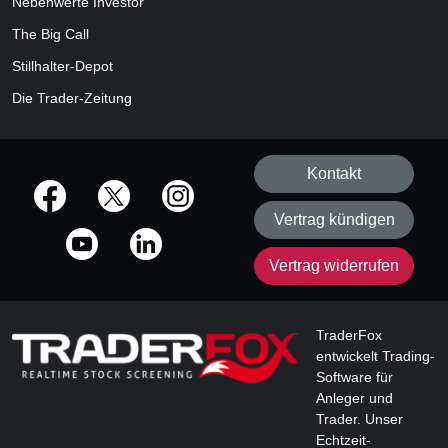
Nebenwerte Investor
The Big Call
Stillhalter-Depot
Die Trader-Zeitung
Kontakt
offizielle Social Media-Accounts
Vertrag kündigen
Vertrag widerrufen
TraderFox
entwickelt Trading-
Software für
Anleger und
Trader. Unser
Echtzeit-