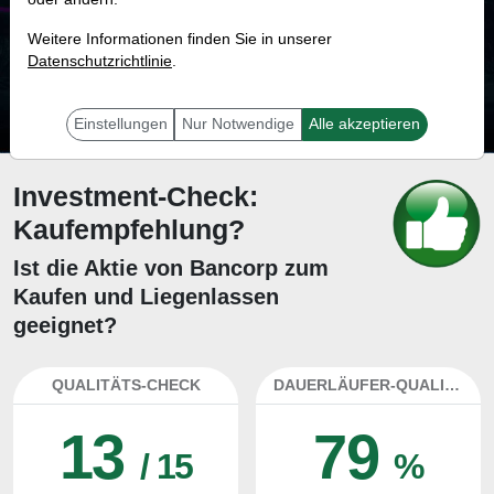
33.3 %
Weitere Informationen finden Sie in unserer
Datenschutzrichtlinie
Mit 33.3 % Wahrscheinlichkeit wird selbst der unglücklichst agierende Trader
.
mit dieser Aktie erfolgreich sein.
Einstellungen
Nur Notwendige
Alle akzeptieren
Investment-Check:
Kaufempfehlung?
Ist die Aktie von Bancorp zum
Kaufen und Liegenlassen
geeignet?
QUALITÄTS-CHECK
DAUERLÄUFER-QUALITÄTEN
13
79
/ 15
%