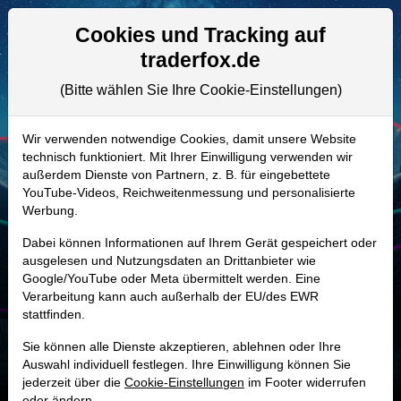
Aktien- und Artikelsuche
Seite
Cookies und Tracking auf
traderfox.de
(Bitte wählen Sie Ihre Cookie-Einstellungen)
ALLE AKTIEN
A2PZMK | BATL
–
Battalion Oil Aktie
Wir verwenden notwendige Cookies, damit unsere Website
technisch funktioniert. Mit Ihrer Einwilligung verwenden wir
Realtime-Aktienkurs:
außerdem Dienste von Partnern, z. B. für eingebettete
-
-
-
YouTube-Videos, Reichweitenmessung und personalisierte
-
Werbung.
Dabei können Informationen auf Ihrem Gerät gespeichert oder
Marktkapitalisierung
29,04 Mio. USD
ausgelesen und Nutzungsdaten an Drittanbieter wie
Google/YouTube oder Meta übermittelt werden. Eine
Unternehmenswert
370,50 Mio. USD
Verarbeitung kann auch außerhalb der EU/des EWR
stattfinden.
Umsatz
-
Sie können alle Dienste akzeptieren, ablehnen oder Ihre
Auswahl individuell festlegen. Ihre Einwilligung können Sie
jederzeit über die
Cookie-Einstellungen
im Footer widerrufen
oder ändern.