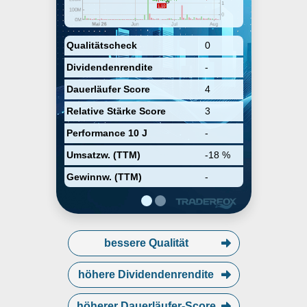
Qualitätscheck
0
Dividendenrendite
-
Dauerläufer Score
4
Relative Stärke Score
3
Performance 10 J
-
Umsatzw. (TTM)
-18 %
Gewinnw. (TTM)
-
bessere Qualität
höhere Dividendenrendite
höherer Dauerläufer-Score