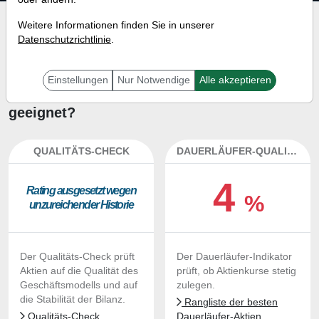
Investment-Check:
Weitere Informationen finden Sie in unserer
Datenschutzrichtlinie
.
Kaufempfehlung?
Ist die Aktie von Battalion Oil
Einstellungen
Nur Notwendige
Alle akzeptieren
zum Kaufen und Liegenlassen
geeignet?
QUALITÄTS-CHECK
DAUERLÄUFER-QUALITÄTEN
4
Ra­ting aus­ge­setzt we­gen
%
un­zu­rei­chen­der His­to­rie
Der Qualitäts-Check prüft
Der Dauerläufer-Indikator
Aktien auf die Qualität des
prüft, ob Aktienkurse stetig
Geschäftsmodells und auf
zulegen.
die Stabilität der Bilanz.
Rangliste der besten
Qualitäts-Check
Dauerläufer-Aktien