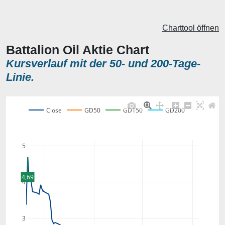
Charttool öffnen
Battalion Oil Aktie Chart
Kursverlauf mit der 50- und 200-Tage-
Linie.
Close
GD50
GD150
GD200
5
4,69
4
3