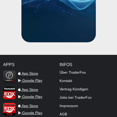
APPS
INFOS
TraderFox Flash
Über TraderFox
App Store
Google Play
Kontakt
TraderFox App
Vertrag Kündigen
App Store
Google Play
Jobs bei TraderFox
TraderFox Pro
App Store
Impressum
Google Play
AGB