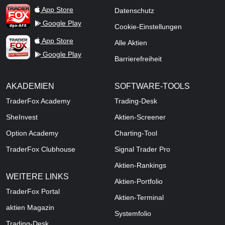
TraderFox dpa-AFX ProFeed
App Store
Datenschutz
Google Play
Cookie-Einstellungen
TraderFox Live Trading
App Store
Alle Aktien
Google Play
Barrierefreiheit
AKADEMIEN
SOFTWARE-TOOLS
TraderFox Academy
Trading-Desk
SheInvest
Aktien-Screener
Option Academy
Charting-Tool
TraderFox Clubhouse
Signal Trader Pro
Aktien-Rankings
WEITERE LINKS
Aktien-Portfolio
TraderFox Portal
Aktien-Terminal
aktien Magazin
Systemfolio
Trading-Desk