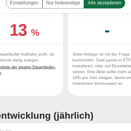
Einstellungen
Nur Notwendige
Alle akzeptieren
UERLÄUFER-QUALITÄTEN
OUTPERFORMER-CHEC
13
-
%
auerläufer-Indikator prüft, ob
Jeder Anleger ist mit der Frage
nkurse stetig zulegen.
konfrontiert, Geld passiv in ET
investieren, oder auf Einzelakti
liste der besten Dauerläufer-
setzen. Eine Aktie sollte mehr a
n
10% pro Jahr steigen, damit ei
Investment lohnenswert ist.
twicklung (jährlich)