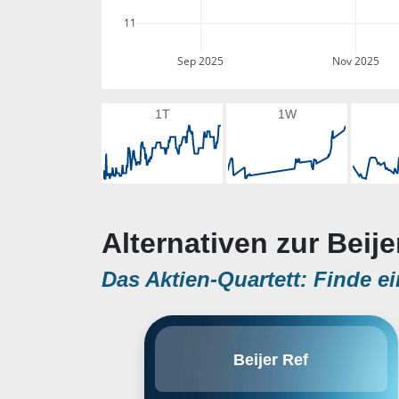
11
Sep 2025
Nov 2025
1T
1W
Alternativen zur Beije
Das Aktien-Quartett: Finde ei
Beijer Ref AB engages in the sale
Beijer Ref
of refrigeration and air
conditioning products. It operates
through the following segments: