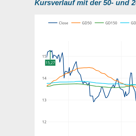
Kursverlauf mit der 50- und 2
Close
GD50
GD150
GD
15
15,27
14
13
12