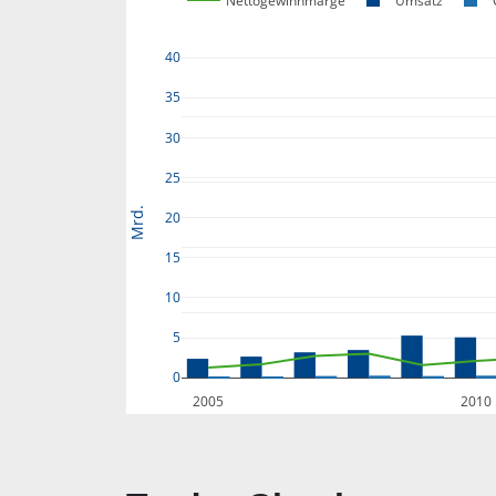
Nettogewinnmarge
Umsatz
40
35
30
25
Mrd.
20
15
10
5
0
2005
2010