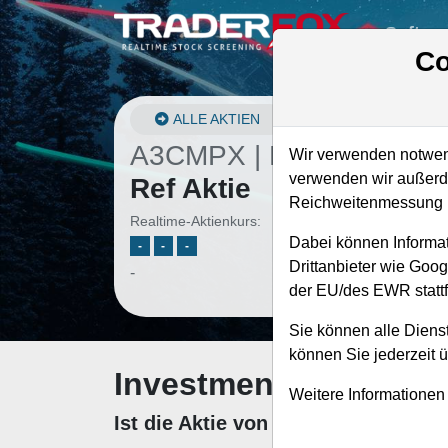
Softwa
Co
ALLE AKTIEN
A3CMPX | BEIJ/B
–
Beij
Wir verwenden notwend
verwenden wir außerde
Ref Aktie
Reichweitenmessung u
Realtime-Aktienkurs:
Dabei können Informat
-
-
-
Drittanbieter wie Goo
-
der EU/des EWR stattf
Sie können alle Dienst
können Sie jederzeit 
Investment-Check: K
Weitere Informationen
Ist die Aktie von Beijer Ref zum K