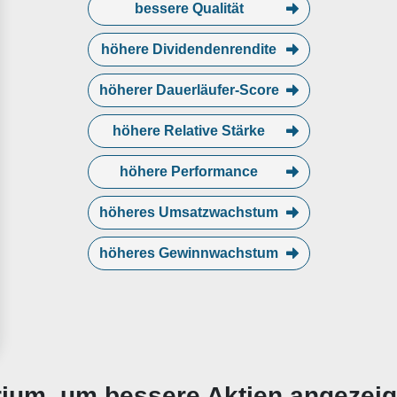
bessere Qualität
höhere Dividendenrendite
höherer Dauerläufer-Score
höhere Relative Stärke
höhere Performance
höheres Umsatzwachstum
höheres Gewinnwachstum
erium, um bessere Aktien angezei