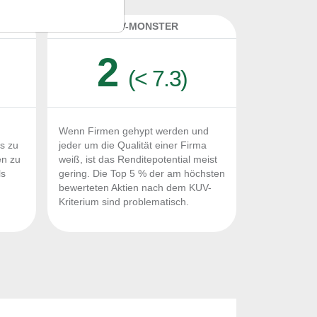
K
KUV-MONSTER
2
(< 7.3)
Wenn Firmen gehypt werden und
Fs zu
jeder um die Qualität einer Firma
en zu
weiß, ist das Renditepotential meist
ls
gering. Die Top 5 % der am höchsten
n
bewerteten Aktien nach dem KUV-
Kriterium sind problematisch.