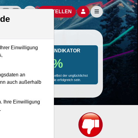
izielle Social Media-Accounts
Aktien- und Artikelsuche öffnen
Seitennavigation öf
BESTELLEN
.de
Ihrer Einwilligung
MONKEY-TRADER INDIKATOR
s,
18.9 %
ngsdaten an
Mit 18.9 % Wahrscheinlichkeit wird selbst der unglücklichst
agierende Trader mit dieser Aktie erfolgreich sein.
kann auch außerhalb
. Ihre Einwilligung
.