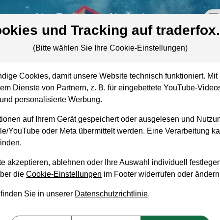
re
Live-Trading
Akademie
off
okies und Tracking auf traderfox
(Bitte wählen Sie Ihre Cookie-Einstellungen)
er
ige Cookies, damit unsere Website technisch funktioniert. Mit 
Marktkapitalisierung
74,82 Mrd. SEK
m Dienste von Partnern, z. B. für eingebettete YouTube-Video
nd personalisierte Werbung.
Unternehmenswert
84,32 Mrd. SEK
ionen auf Ihrem Gerät gespeichert oder ausgelesen und Nutzu
Umsatz
37,07 Mrd. SEK
gle/YouTube oder Meta übermittelt werden. Eine Verarbeitung 
inden.
e akzeptieren, ablehnen oder Ihre Auswahl individuell festlegen
über die
Cookie-Einstellungen
im Footer widerrufen oder ändern
aufempfehlung?
 finden Sie in unserer
Datenschutzrichtlinie
.
aufen und Liegenlassen geeignet?