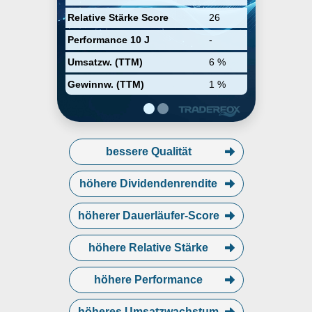
Relative Stärke Score
26
Performance 10 J
-
Umsatzw. (TTM)
6 %
Gewinnw. (TTM)
1 %
bessere Qualität
höhere Dividendenrendite
höherer Dauerläufer-Score
höhere Relative Stärke
höhere Performance
höheres Umsatzwachstum