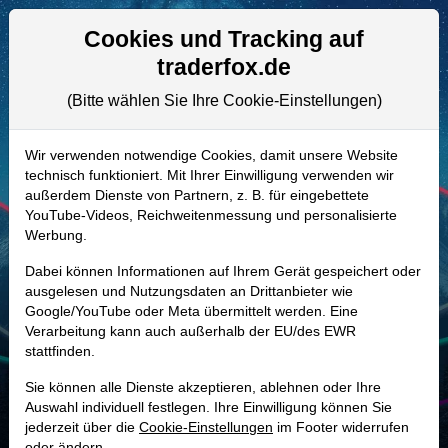
Aktien- und Artikelsuche
Seite
Cookies und Tracking auf
traderfox.de
(Bitte wählen Sie Ihre Cookie-Einstellungen)
ALLE AKTIEN
A2JPDX | BJ
–
BJ's Wholesale Club
Wir verwenden notwendige Cookies, damit unsere Website
technisch funktioniert. Mit Ihrer Einwilligung verwenden wir
Holdings Aktie
außerdem Dienste von Partnern, z. B. für eingebettete
Realtime-Aktienkurs:
YouTube-Videos, Reichweitenmessung und personalisierte
Werbung.
-
-
-
-
Dabei können Informationen auf Ihrem Gerät gespeichert oder
ausgelesen und Nutzungsdaten an Drittanbieter wie
Google/YouTube oder Meta übermittelt werden. Eine
Marktkapitalisierung
12,35 Mrd. USD
Verarbeitung kann auch außerhalb der EU/des EWR
stattfinden.
Unternehmenswert
15,19 Mrd. USD
Sie können alle Dienste akzeptieren, ablehnen oder Ihre
Umsatz
21,46 Mrd. USD
Auswahl individuell festlegen. Ihre Einwilligung können Sie
jederzeit über die
Cookie-Einstellungen
im Footer widerrufen
oder ändern.