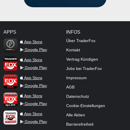
APPS
INFOS
TraderFox Flash
Über TraderFox
App Store
Google Play
Kontakt
TraderFox App
Vertrag Kündigen
App Store
Google Play
Jobs bei TraderFox
TraderFox Pro
App Store
Impressum
Google Play
AGB
TraderFox dpa-AFX ProFeed
App Store
Datenschutz
Google Play
Cookie-Einstellungen
TraderFox Live Trading
App Store
Alle Aktien
Google Play
Barrierefreiheit