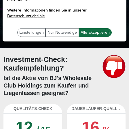
MONKEY-TRADER INDIKATOR
Weitere Informationen finden Sie in unserer
37.7 %
Datenschutzrichtlinie
.
Mit 37.7 % Wahrscheinlichkeit wird selbst der unglücklichst agierende Trader
mit dieser Aktie erfolgreich sein.
Einstellungen
Nur Notwendige
Alle akzeptieren
Investment-Check:
Kaufempfehlung?
Ist die Aktie von BJ's Wholesale
Club Holdings zum Kaufen und
Liegenlassen geeignet?
QUALITÄTS-CHECK
DAUERLÄUFER-QUALITÄTEN
12
16