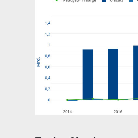
Nettogewinnmarge
Umsatz
1,4
1,2
1
0,8
Mrd.
0,6
0,4
0,2
0
2014
2016