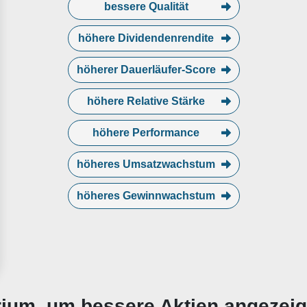
bessere Qualität
höhere Dividendenrendite
höherer Dauerläufer-Score
höhere Relative Stärke
höhere Performance
höheres Umsatzwachstum
höheres Gewinnwachstum
erium, um bessere Aktien angezei