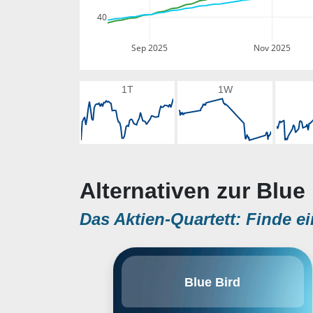
40
Sep 2025
Nov 2025
1T
1W
Alternativen zur Blue 
Das Aktien-Quartett: Finde ei
Blue Bird Corp. engages in the
Blue Bird
design and manufacture of school
buses. It operates through the
Bus and Parts segments. The Bus