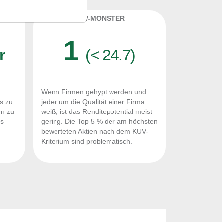
K
KUV-MONSTER
1
r
(< 24.7)
Wenn Firmen gehypt werden und
Fs zu
jeder um die Qualität einer Firma
en zu
weiß, ist das Renditepotential meist
ls
gering. Die Top 5 % der am höchsten
n
bewerteten Aktien nach dem KUV-
Kriterium sind problematisch.