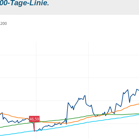
00-Tage-Linie.
200
46,59