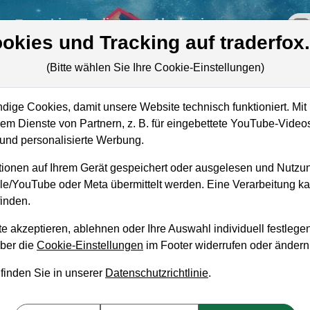
re
Live-Trading
Akademie
off
okies und Tracking auf traderfox
(Bitte wählen Sie Ihre Cookie-Einstellungen)
ige Cookies, damit unsere Website technisch funktioniert. Mit 
Marktkapitalisierung
2,18 Mrd. USD
m Dienste von Partnern, z. B. für eingebettete YouTube-Video
nd personalisierte Werbung.
Unternehmenswert
2,18 Mrd. USD
ionen auf Ihrem Gerät gespeichert oder ausgelesen und Nutzu
Umsatz
1,48 Mrd. USD
gle/YouTube oder Meta übermittelt werden. Eine Verarbeitung 
inden.
e akzeptieren, ablehnen oder Ihre Auswahl individuell festlegen
über die
Cookie-Einstellungen
im Footer widerrufen oder ändern
aufempfehlung?
 finden Sie in unserer
Datenschutzrichtlinie
.
aufen und Liegenlassen geeignet?