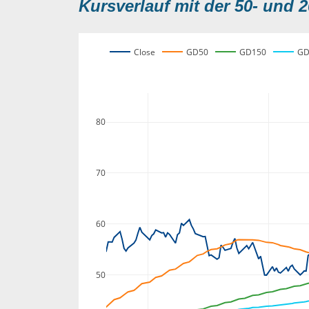
Kursverlauf mit der 50- und 2
Close
GD50
GD150
GD
80
70
60
50