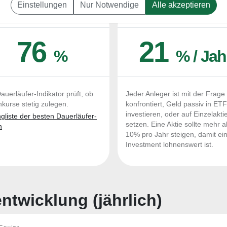
Einstellungen
Nur Notwendige
Alle akzeptieren
UERLÄUFER-QUALITÄTEN
OUTPERFORMER-CHEC
76
21
%
% / Jah
auerläufer-Indikator prüft, ob
Jeder Anleger ist mit der Frage
nkurse stetig zulegen.
konfrontiert, Geld passiv in ET
investieren, oder auf Einzelakti
liste der besten Dauerläufer-
setzen. Eine Aktie sollte mehr a
n
10% pro Jahr steigen, damit ei
Investment lohnenswert ist.
twicklung (jährlich)