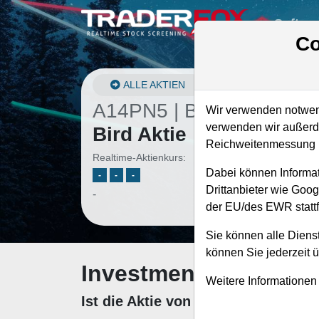
Softwa
Co
ALLE AKTIEN
A14PN5 | BLBD
–
Blue
Wir verwenden notwend
verwenden wir außerde
Bird Aktie
Reichweitenmessung u
Realtime-Aktienkurs:
Dabei können Informat
-
-
-
Drittanbieter wie Goo
-
der EU/des EWR stattf
Sie können alle Dienst
können Sie jederzeit 
Investment-Check: K
Weitere Informationen
Ist die Aktie von Blue Bird zum K