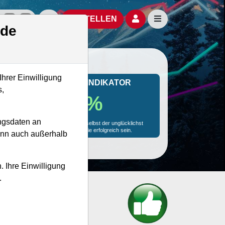
izielle Social Media-Accounts
Aktien- und Artikelsuche öffnen
Seitennavigation öf
BESTELLEN
.de
Ihrer Einwilligung
MONKEY-TRADER INDIKATOR
s,
74.6 %
ngsdaten an
Mit 74.6 % Wahrscheinlichkeit wird selbst der unglücklichst
agierende Trader mit dieser Aktie erfolgreich sein.
kann auch außerhalb
. Ihre Einwilligung
.