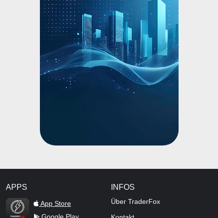
APPS
INFOS
TraderFox Flash
Über TraderFox
App Store
Google Play
Kontakt