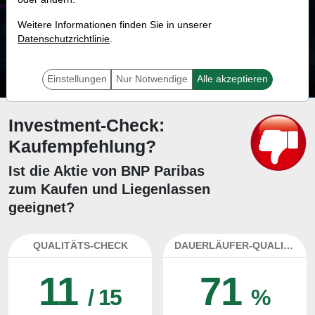
81.8 %
Weitere Informationen finden Sie in unserer
Datenschutzrichtlinie
Mit 81.8 % Wahrscheinlichkeit wird selbst der unglücklichst agierende Trader
.
mit dieser Aktie erfolgreich sein.
Einstellungen
Nur Notwendige
Alle akzeptieren
Investment-Check:
Kaufempfehlung?
Ist die Aktie von BNP Paribas
zum Kaufen und Liegenlassen
geeignet?
QUALITÄTS-CHECK
DAUERLÄUFER-QUALITÄTEN
11
71
/ 15
%