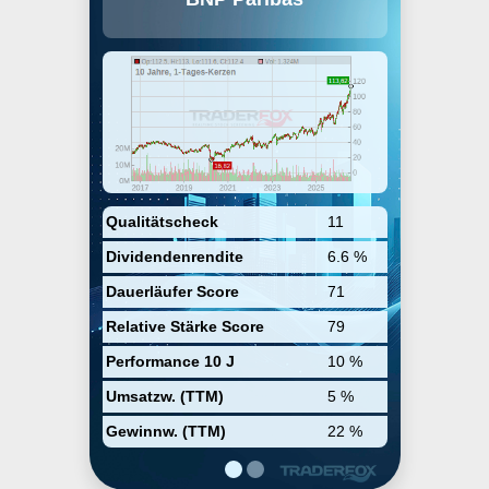
Nationale de Paris und Paribas
und ist damit die größte öffentlich
gehandelte Bank Frankreichs.
Obwohl BNP Paribas in etwa 80
Ländern tätig ist, betrachtet sie
Frankreich, Italien und Belgien als
ihre Heimatmärkte. Sie besitzt die
Regionalbank BancWest in den
Vereinigten Staaten.
Qualitätscheck
11
Dividendenrendite
6.6 %
Dauerläufer Score
71
Relative Stärke Score
79
Performance 10 J
10 %
Umsatzw. (TTM)
5 %
Gewinnw. (TTM)
22 %