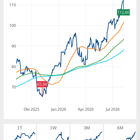
110
112,60
100
90
80
65,34
70
Okt 2025
Jan 2026
Apr 2026
Jul 2026
1T
1W
3M
6M