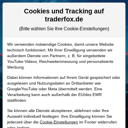
Aktien- und Artikelsuche
Seite
Cookies und Tracking auf
traderfox.de
(Bitte wählen Sie Ihre Cookie-Einstellungen)
ALLE AKTIEN
887771 | BNP
–
BNP Paribas Aktie
Wir verwenden notwendige Cookies, damit unsere Website
technisch funktioniert. Mit Ihrer Einwilligung verwenden wir
Realtime-Aktienkurs:
außerdem Dienste von Partnern, z. B. für eingebettete
-
-
-
YouTube-Videos, Reichweitenmessung und personalisierte
-
Werbung.
Dabei können Informationen auf Ihrem Gerät gespeichert oder
Marktkapitalisierung
122,31 Mrd. EUR
ausgelesen und Nutzungsdaten an Drittanbieter wie
Google/YouTube oder Meta übermittelt werden. Eine
Unternehmenswert
493,01 Mrd. EUR
Verarbeitung kann auch außerhalb der EU/des EWR
stattfinden.
Umsatz
68,80 Mrd. EUR
Sie können alle Dienste akzeptieren, ablehnen oder Ihre
Auswahl individuell festlegen. Ihre Einwilligung können Sie
jederzeit über die
Cookie-Einstellungen
im Footer widerrufen
MONKEY-TRADER INDIKATOR
oder ändern.