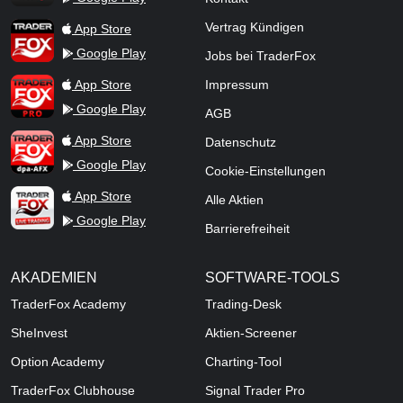
TraderFox App
Vertrag Kündigen
App Store
Google Play
Jobs bei TraderFox
TraderFox Pro
App Store
Impressum
Google Play
AGB
TraderFox dpa-AFX ProFeed
App Store
Datenschutz
Google Play
Cookie-Einstellungen
TraderFox Live Trading
App Store
Alle Aktien
Google Play
Barrierefreiheit
AKADEMIEN
SOFTWARE-TOOLS
TraderFox Academy
Trading-Desk
SheInvest
Aktien-Screener
Option Academy
Charting-Tool
TraderFox Clubhouse
Signal Trader Pro