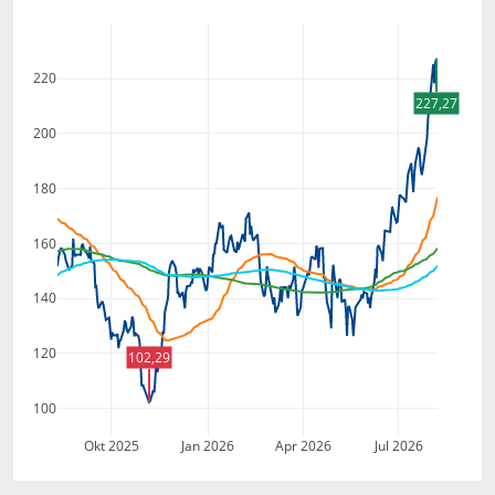
220
227,27
200
180
160
140
120
102,29
100
Okt 2025
Jan 2026
Apr 2026
Jul 2026