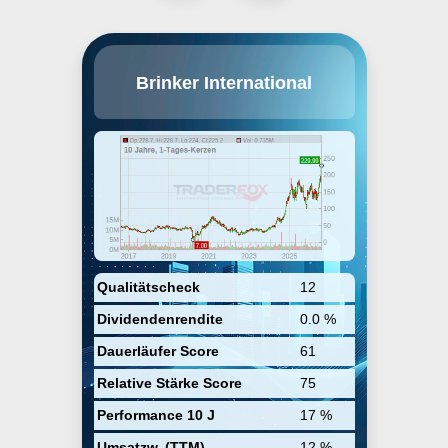
Brinker International, Inc. engages
Brinker International
in owning, developing, and
franchising Chili's Grill and Bar
and Maggiano's Little Italy
restaurant brands. It operates
through the Chili's and
Maggiano's segments. The Chili's
segment includes the results of
company-owned Chili's
restaurants in the U.S. and
Canada as well as the results from
its domestic and international
franchise business. The
Maggiano's segment refers to the
Qualitätscheck
12
results of company owned
Dividendenrendite
0.0 %
Maggiano's restaurants. The
company was founded by Larry
Dauerläufer Score
61
Lavine on March 13, 1975 and is
headquartered in Dallas, TX.
Relative Stärke Score
75
Performance 10 J
17 %
Umsatzw. (TTM)
12 %