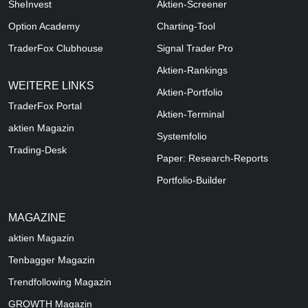
SheInvest
Aktien-Screener
Option Academy
Charting-Tool
TraderFox Clubhouse
Signal Trader Pro
Aktien-Rankings
WEITERE LINKS
Aktien-Portfolio
TraderFox Portal
Aktien-Terminal
aktien Magazin
Systemfolio
Trading-Desk
Paper: Research-Reports
Portfolio-Builder
MAGAZINE
aktien
Magazin
Tenbagger Magazin
Trendfollowing Magazin
GROWTH
Magazin