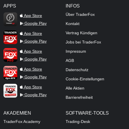
APPS
INFOS
TraderFox Flash
Über TraderFox
App Store
Google Play
Kontakt
TraderFox App
Vertrag Kündigen
App Store
Google Play
Jobs bei TraderFox
TraderFox Pro
App Store
Impressum
Google Play
AGB
TraderFox dpa-AFX ProFeed
App Store
Datenschutz
Google Play
Cookie-Einstellungen
TraderFox Live Trading
App Store
Alle Aktien
Google Play
Barrierefreiheit
AKADEMIEN
SOFTWARE-TOOLS
TraderFox Academy
Trading-Desk