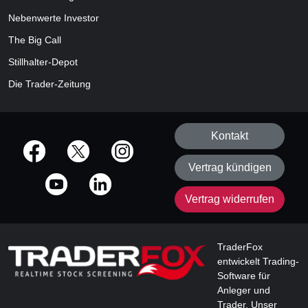
Nebenwerte Investor
The Big Call
Stillhalter-Depot
Die Trader-Zeitung
Kontakt
offizielle Social Media-Accounts
Vertrag kündigen
Vertrag widerrufen
TraderFox
entwickelt Trading-
Software für
Anleger und
Trader. Unser