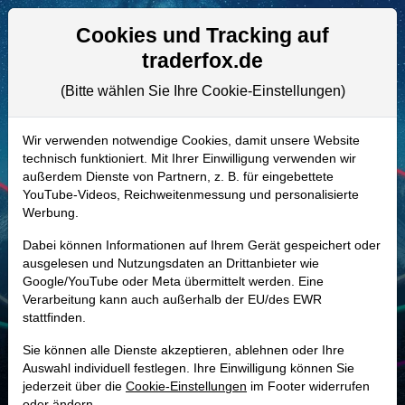
Aktien- und Artikelsuche
Seite
Cookies und Tracking auf
traderfox.de
(Bitte wählen Sie Ihre Cookie-Einstellungen)
ALLE AKTIEN
881396 | EAT
–
Brinker International
Wir verwenden notwendige Cookies, damit unsere Website
technisch funktioniert. Mit Ihrer Einwilligung verwenden wir
Aktie
außerdem Dienste von Partnern, z. B. für eingebettete
Realtime-Aktienkurs:
YouTube-Videos, Reichweitenmessung und personalisierte
Werbung.
-
-
-
-
Dabei können Informationen auf Ihrem Gerät gespeichert oder
ausgelesen und Nutzungsdaten an Drittanbieter wie
Google/YouTube oder Meta übermittelt werden. Eine
Marktkapitalisierung
9,66 Mrd. USD
Verarbeitung kann auch außerhalb der EU/des EWR
stattfinden.
Unternehmenswert
11,35 Mrd. USD
Sie können alle Dienste akzeptieren, ablehnen oder Ihre
Umsatz
5,38 Mrd. USD
Auswahl individuell festlegen. Ihre Einwilligung können Sie
jederzeit über die
Cookie-Einstellungen
im Footer widerrufen
oder ändern.