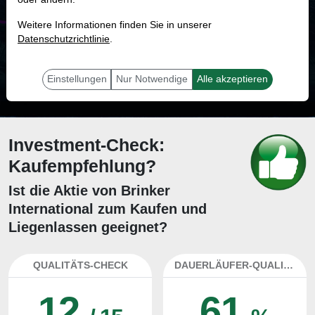
MONKEY-TRADER INDIKATOR
Weitere Informationen finden Sie in unserer
61.1 %
Datenschutzrichtlinie
.
Mit 61.1 % Wahrscheinlichkeit wird selbst der unglücklichst agierende Trader
mit dieser Aktie erfolgreich sein.
Einstellungen
Nur Notwendige
Alle akzeptieren
Investment-Check:
Kaufempfehlung?
Ist die Aktie von Brinker
International zum Kaufen und
Liegenlassen geeignet?
QUALITÄTS-CHECK
DAUERLÄUFER-QUALITÄTEN
12
61