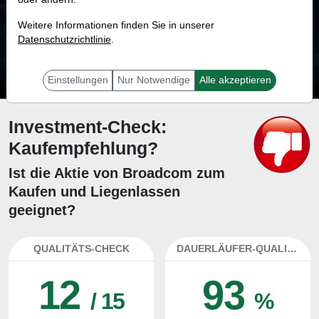
69.0 %
Weitere Informationen finden Sie in unserer
Datenschutzrichtlinie
Mit 69.0 % Wahrscheinlichkeit wird selbst der unglücklichst agierende Trader
.
mit dieser Aktie erfolgreich sein.
Einstellungen
Nur Notwendige
Alle akzeptieren
Investment-Check:
Kaufempfehlung?
Ist die Aktie von Broadcom zum
Kaufen und Liegenlassen
geeignet?
QUALITÄTS-CHECK
DAUERLÄUFER-QUALITÄTEN
12
93
/ 15
%