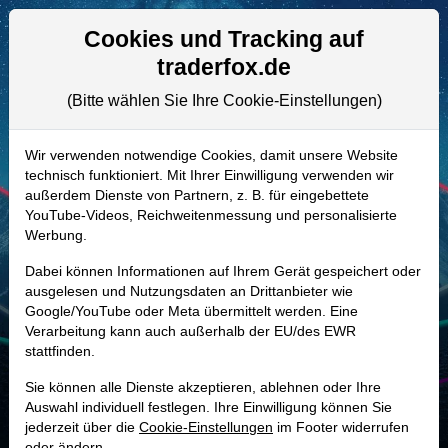
Aktien- und Artikelsuche
Seite
Cookies und Tracking auf
traderfox.de
(Bitte wählen Sie Ihre Cookie-Einstellungen)
ALLE AKTIEN
A2JG9Z | AVGO
–
Broadcom Aktie
Wir verwenden notwendige Cookies, damit unsere Website
technisch funktioniert. Mit Ihrer Einwilligung verwenden wir
Realtime-Aktienkurs:
außerdem Dienste von Partnern, z. B. für eingebettete
-
-
-
YouTube-Videos, Reichweitenmessung und personalisierte
-
Werbung.
Dabei können Informationen auf Ihrem Gerät gespeichert oder
Marktkapitalisierung
1,99 Bio. USD
ausgelesen und Nutzungsdaten an Drittanbieter wie
Google/YouTube oder Meta übermittelt werden. Eine
Unternehmenswert
2,03 Bio. USD
Verarbeitung kann auch außerhalb der EU/des EWR
stattfinden.
Umsatz
63,89 Mrd. USD
Sie können alle Dienste akzeptieren, ablehnen oder Ihre
Auswahl individuell festlegen. Ihre Einwilligung können Sie
jederzeit über die
Cookie-Einstellungen
im Footer widerrufen
MONKEY-TRADER INDIKATOR
oder ändern.