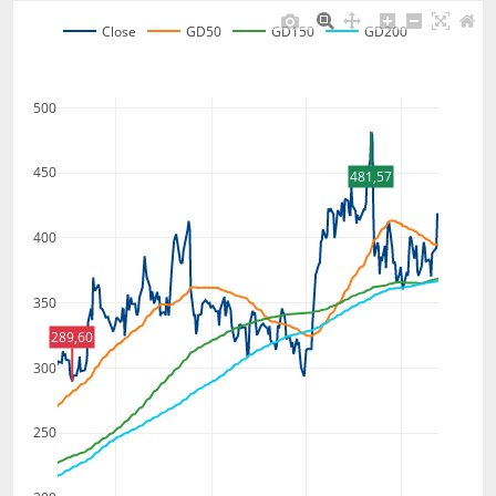
Close
GD50
GD150
GD200
500
450
481,57
400
350
289,60
300
250