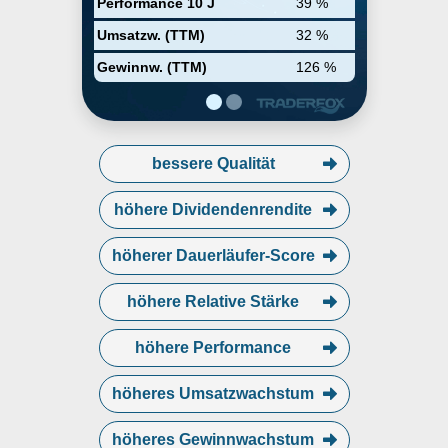
Performance 10 J
39 %
Bluetooth verarbeiten. Das
Unternehmen hat Brocade, CA
Umsatzw. (TTM)
32 %
Technologies und die
Unternehmenssicherheitssparte
Gewinnw. (TTM)
126 %
von Symantec übernommen, um
sein Angebot an
Infrastruktursoftware zu erweitern.
bessere Qualität
höhere Dividendenrendite
höherer Dauerläufer-Score
höhere Relative Stärke
höhere Performance
höheres Umsatzwachstum
höheres Gewinnwachstum