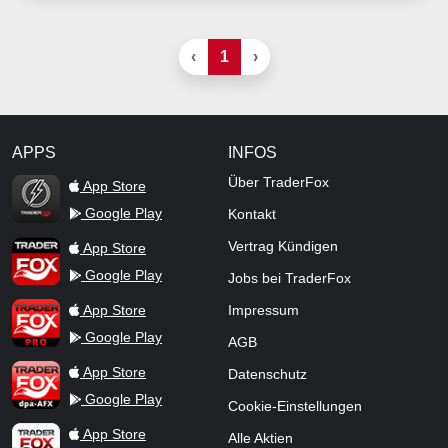
‹
1
›
APPS
INFOS
TraderFox Flash
Über TraderFox
App Store
Google Play
Kontakt
TraderFox App
Vertrag Kündigen
App Store
Google Play
Jobs bei TraderFox
TraderFox Pro
App Store
Impressum
Google Play
AGB
TraderFox dpa-AFX ProFeed
App Store
Datenschutz
Google Play
Cookie-Einstellungen
TraderFox Live Trading
App Store
Alle Aktien