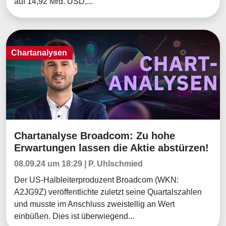
auf 14,92 Mrd. USD,...
Chartanalysen
Chartanalyse Broadcom: Zu hohe
Chartanalysen
Erwartungen lassen die Aktie abstürzen!
08.09.24 um 18:29 | P. Uhlschmied
Der US-Halbleiterproduzent Broadcom (WKN:
A2JG9Z) veröffentlichte zuletzt seine Quartalszahlen
und musste im Anschluss zweistellig an Wert
einbüßen. Dies ist überwiegend...