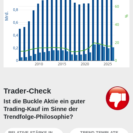
60
0,8
Mrd.
%
0,6
40
0,4
20
0,2
0
0
2010
2015
2020
2025
Trader-Check
Ist die Buckle Aktie ein guter
Trading-Kauf im Sinne der
Trendfolge-Philosophie?
RELATIVE-STÄRKE-INDEX
TREND-TEMPLATE