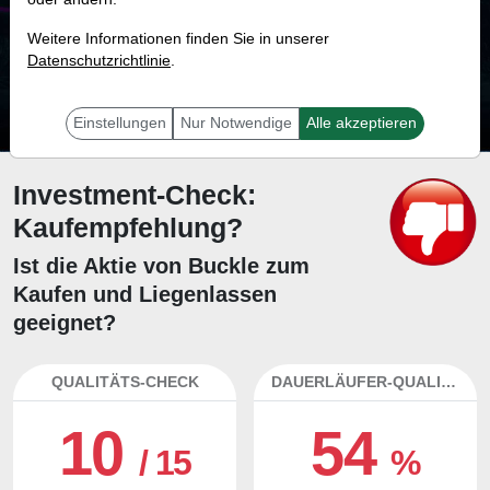
22.2 %
Weitere Informationen finden Sie in unserer
Datenschutzrichtlinie
Mit 22.2 % Wahrscheinlichkeit wird selbst der unglücklichst agierende Trader
.
mit dieser Aktie erfolgreich sein.
Einstellungen
Nur Notwendige
Alle akzeptieren
Investment-Check:
Kaufempfehlung?
Ist die Aktie von Buckle zum
Kaufen und Liegenlassen
geeignet?
QUALITÄTS-CHECK
DAUERLÄUFER-QUALITÄTEN
10
54
/ 15
%