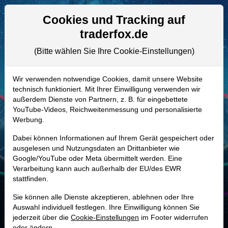
Aktien- und Artikelsuche
Seite
Cookies und Tracking auf
traderfox.de
(Bitte wählen Sie Ihre Cookie-Einstellungen)
ALLE AKTIEN
884929 | BKE
–
Buckle Aktie
Wir verwenden notwendige Cookies, damit unsere Website
technisch funktioniert. Mit Ihrer Einwilligung verwenden wir
Realtime-Aktienkurs:
außerdem Dienste von Partnern, z. B. für eingebettete
-
-
-
YouTube-Videos, Reichweitenmessung und personalisierte
-
Werbung.
Dabei können Informationen auf Ihrem Gerät gespeichert oder
Marktkapitalisierung
2,35 Mrd. USD
ausgelesen und Nutzungsdaten an Drittanbieter wie
Google/YouTube oder Meta übermittelt werden. Eine
Unternehmenswert
2,47 Mrd. USD
Verarbeitung kann auch außerhalb der EU/des EWR
stattfinden.
Umsatz
1,30 Mrd. USD
Sie können alle Dienste akzeptieren, ablehnen oder Ihre
Auswahl individuell festlegen. Ihre Einwilligung können Sie
jederzeit über die
Cookie-Einstellungen
im Footer widerrufen
MONKEY-TRADER INDIKATOR
oder ändern.