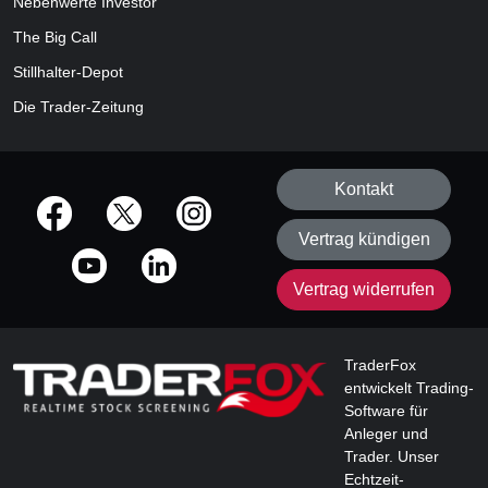
Nebenwerte Investor
The Big Call
Stillhalter-Depot
Die Trader-Zeitung
Kontakt
offizielle Social Media-Accounts
Vertrag kündigen
Vertrag widerrufen
TraderFox
entwickelt Trading-
Software für
Anleger und
Trader. Unser
Echtzeit-