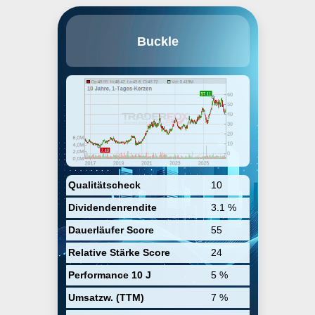
The Buckle, Inc. engages in the
Buckle
business of retailing medium to
better-priced casual apparel,
footwear, and accessories for
fashion-conscious young men
and women. The firm is also
involved in the provision of
customer services such as free
hemming, free gift-packaging,
easy layaways, private label credit
card, and guest loyalty program.
The company was founded by
David Hirschfeld in 1948 and is
headquartered in Kearney, NE.
Qualitätscheck
10
Dividendenrendite
3.1 %
Dauerläufer Score
55
Relative Stärke Score
24
Performance 10 J
5 %
Umsatzw. (TTM)
7 %