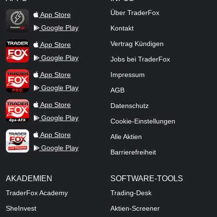
TraderFox Flash
Über TraderFox
App Store
Google Play
Kontakt
TraderFox App
Vertrag Kündigen
App Store
Google Play
Jobs bei TraderFox
TraderFox Pro
App Store
Impressum
Google Play
AGB
TraderFox dpa-AFX ProFeed
App Store
Datenschutz
Google Play
Cookie-Einstellungen
TraderFox Live Trading
App Store
Alle Aktien
Google Play
Barrierefreiheit
AKADEMIEN
SOFTWARE-TOOLS
TraderFox Academy
Trading-Desk
SheInvest
Aktien-Screener