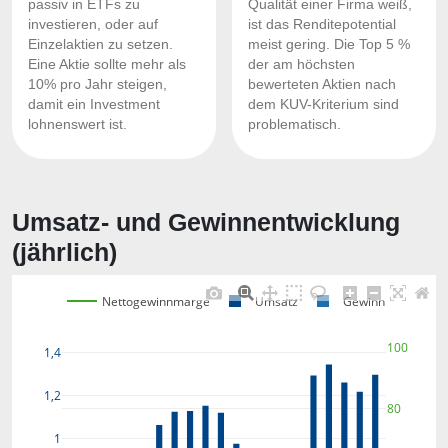
passiv in ETFs zu
Qualität einer Firma weiß,
investieren, oder auf
ist das Renditepotential
Einzelaktien zu setzen.
meist gering. Die Top 5 %
Eine Aktie sollte mehr als
der am höchsten
10% pro Jahr steigen,
bewerteten Aktien nach
damit ein Investment
dem KUV-Kriterium sind
lohnenswert ist.
problematisch.
Umsatz- und Gewinnentwicklung
(jährlich)
Nettogewinnmarge
Umsatz
Gewinn
100
1,4
1,2
80
1