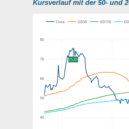
Kursverlauf mit der 50- und 2
Close
GD50
GD150
GD
80
70
75,85
60
50
40