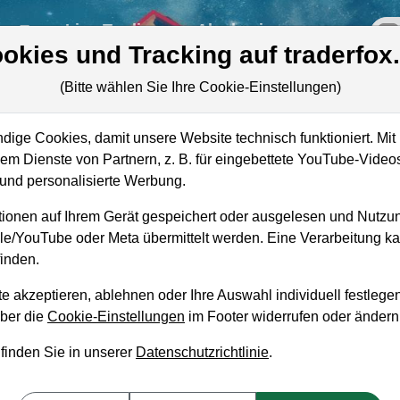
re
Live-Trading
Akademie
off
okies und Tracking auf traderfox
(Bitte wählen Sie Ihre Cookie-Einstellungen)
A-
ige Cookies, damit unsere Website technisch funktioniert. Mit 
Marktkapitalisierung
463,04 Mio. USD
m Dienste von Partnern, z. B. für eingebettete YouTube-Video
nd personalisierte Werbung.
Unternehmenswert
562,49 Mio. USD
ionen auf Ihrem Gerät gespeichert oder ausgelesen und Nutzu
Umsatz
529,83 Mio. USD
gle/YouTube oder Meta übermittelt werden. Eine Verarbeitung 
inden.
e akzeptieren, ablehnen oder Ihre Auswahl individuell festlegen
über die
Cookie-Einstellungen
im Footer widerrufen oder ändern
aufempfehlung?
 finden Sie in unserer
Datenschutzrichtlinie
.
rkshop zum Kaufen und Liegenlassen geeignet?