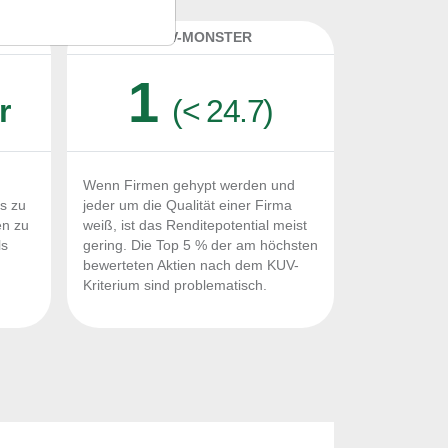
K
KUV-MONSTER
1
r
(< 24.7)
Wenn Firmen gehypt werden und
Fs zu
jeder um die Qualität einer Firma
en zu
weiß, ist das Renditepotential meist
ls
gering. Die Top 5 % der am höchsten
n
bewerteten Aktien nach dem KUV-
Kriterium sind problematisch.