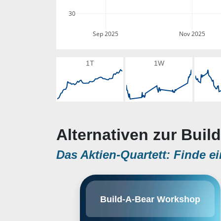
30
Sep 2025
Nov 2025
1T
1W
Alternativen zur Bui
Das Aktien-Quartett: Finde ei
Build-A-Bear Workshop, Inc.
Build-A-Bear Workshop
engages in the provision of
interactive retail-entertainment
experiences. It operates through