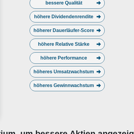
bessere Qualität
höhere Dividendenrendite
höherer Dauerläufer-Score
höhere Relative Stärke
höhere Performance
höheres Umsatzwachstum
höheres Gewinnwachstum
erium, um bessere Aktien angezei