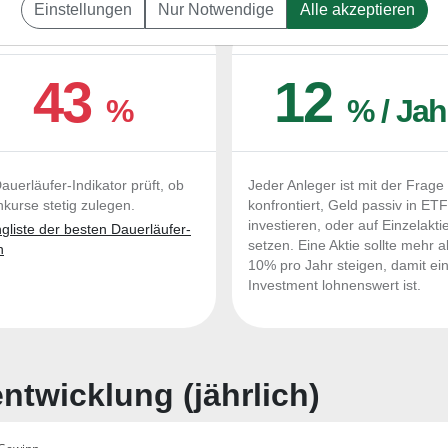
Einstellungen
Nur Notwendige
Alle akzeptieren
UERLÄUFER-QUALITÄTEN
OUTPERFORMER-CHEC
43
12
%
% / Jah
auerläufer-Indikator prüft, ob
Jeder Anleger ist mit der Frage
nkurse stetig zulegen.
konfrontiert, Geld passiv in ET
investieren, oder auf Einzelakti
liste der besten Dauerläufer-
setzen. Eine Aktie sollte mehr a
n
10% pro Jahr steigen, damit ei
Investment lohnenswert ist.
twicklung (jährlich)