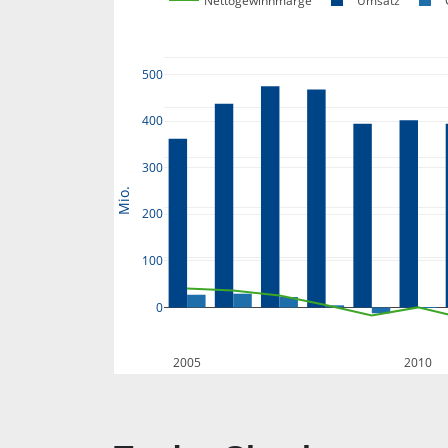
Nettogewinnmarge
Umsatz
500
400
300
Mio.
200
100
0
2005
2010