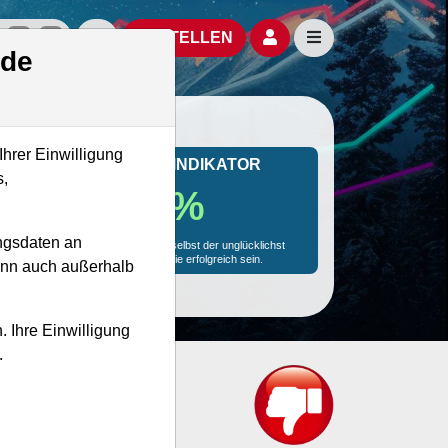
izielle Social Media-Accounts
Aktien- und Artikelsuche öffnen
Seitennavigation öf
BESTELLEN
.de
Ihrer Einwilligung
MONKEY-TRADER INDIKATOR
s,
18.3 %
ngsdaten an
Mit 18.3 % Wahrscheinlichkeit wird selbst der unglücklichst
agierende Trader mit dieser Aktie erfolgreich sein.
kann auch außerhalb
. Ihre Einwilligung
.