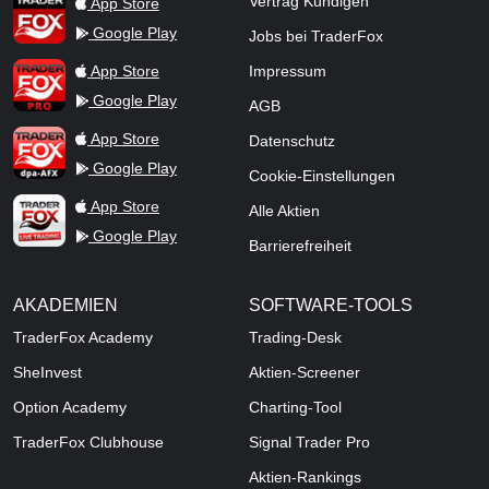
TraderFox App
Vertrag Kündigen
App Store
Google Play
Jobs bei TraderFox
TraderFox Pro
App Store
Impressum
Google Play
AGB
TraderFox dpa-AFX ProFeed
App Store
Datenschutz
Google Play
Cookie-Einstellungen
TraderFox Live Trading
App Store
Alle Aktien
Google Play
Barrierefreiheit
AKADEMIEN
SOFTWARE-TOOLS
TraderFox Academy
Trading-Desk
SheInvest
Aktien-Screener
Option Academy
Charting-Tool
TraderFox Clubhouse
Signal Trader Pro
Aktien-Rankings