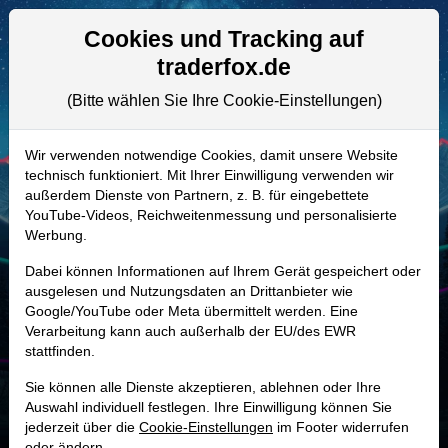
Aktien- und Artikelsuche
Seite
Cookies und Tracking auf
traderfox.de
(Bitte wählen Sie Ihre Cookie-Einstellungen)
ALLE AKTIEN
881646 | XCQ
–
Cabot Oil & Gas
Wir verwenden notwendige Cookies, damit unsere Website
technisch funktioniert. Mit Ihrer Einwilligung verwenden wir
Aktie
außerdem Dienste von Partnern, z. B. für eingebettete
Realtime-Aktienkurs:
YouTube-Videos, Reichweitenmessung und personalisierte
Werbung.
-
-
-
-
Dabei können Informationen auf Ihrem Gerät gespeichert oder
ausgelesen und Nutzungsdaten an Drittanbieter wie
Google/YouTube oder Meta übermittelt werden. Eine
MONKEY-TRADER INDIKATOR
Verarbeitung kann auch außerhalb der EU/des EWR
71.3 %
stattfinden.
Mit 71.3 % Wahrscheinlichkeit wird selbst der unglücklichst agierende Trader
Sie können alle Dienste akzeptieren, ablehnen oder Ihre
mit dieser Aktie erfolgreich sein.
Auswahl individuell festlegen. Ihre Einwilligung können Sie
jederzeit über die
Cookie-Einstellungen
im Footer widerrufen
oder ändern.