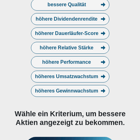
Zudem unterhält Coterra Energy
bessere Qualität
ein eigenes Pipelinenetz, das
auch an andere Distributoren
höhere Dividendenrendite
vermietet wird und sich derzeit im
Ausbau befindet.
höherer Dauerläufer-Score
höhere Relative Stärke
höhere Performance
höheres Umsatzwachstum
höheres Gewinnwachstum
Wähle ein Kriterium, um bessere
Aktien angezeigt zu bekommen.