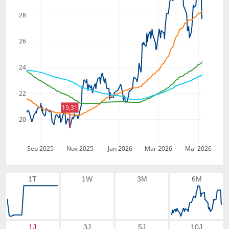
28
26
24
22
19,31
20
Sep 2025
Nov 2025
Jan 2026
Mär 2026
Mai 2026
1T
1W
3M
6M
1J
3J
5J
10J