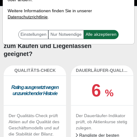
Weitere Informationen finden Sie in unserer
Investment-Check:
Datenschutzrichtlinie
.
Kaufempfehlung?
Einstellungen
Nur Notwendige
Alle akzeptieren
Ist die Aktie von Cabot Oil & Gas
zum Kaufen und Liegenlassen
geeignet?
QUALITÄTS-CHECK
DAUERLÄUFER-QUALITÄTEN
6
Ra­ting aus­ge­setzt we­gen
%
un­zu­rei­chen­der His­to­rie
Der Qualitäts-Check prüft
Der Dauerläufer-Indikator
Aktien auf die Qualität des
prüft, ob Aktienkurse stetig
Geschäftsmodells und auf
zulegen.
die Stabilität der Bilanz.
Rangliste der besten