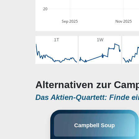
20
Sep 2025
Nov 2025
1T
1W
Alternativen zur Cam
Das Aktien-Quartett: Finde ei
Mit einer rund 150-jährigen
Campbell Soup
Geschichte ist Campbell Soup ein
führender Hersteller und
Vermarkter von Marken-