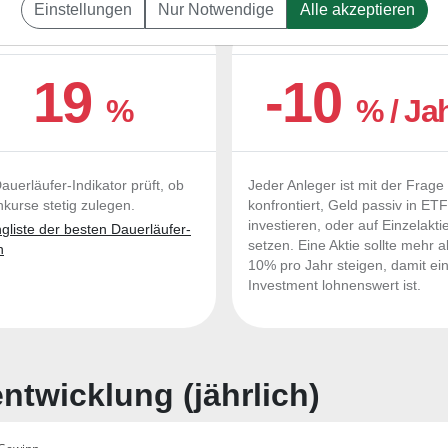
Einstellungen
Nur Notwendige
Alle akzeptieren
UERLÄUFER-QUALITÄTEN
OUTPERFORMER-CHEC
19
-10
%
% / Ja
auerläufer-Indikator prüft, ob
Jeder Anleger ist mit der Frage
nkurse stetig zulegen.
konfrontiert, Geld passiv in ET
investieren, oder auf Einzelakti
liste der besten Dauerläufer-
setzen. Eine Aktie sollte mehr a
n
10% pro Jahr steigen, damit ei
Investment lohnenswert ist.
twicklung (jährlich)