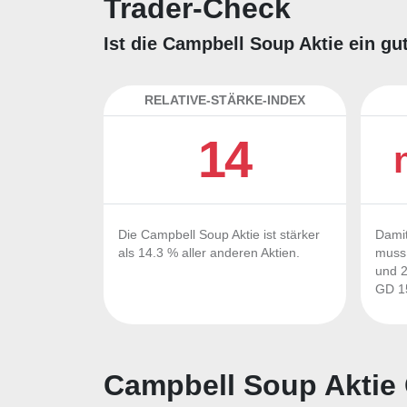
Trader-Check
Ist die Campbell Soup Aktie ein gu
RELATIVE-STÄRKE-INDEX
14
Die Campbell Soup Aktie ist stärker
Damit
als 14.3 % aller anderen Aktien.
muss 
und 2
GD 15
Campbell Soup Aktie 