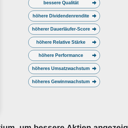
bessere Qualität
höhere Dividendenrendite
höherer Dauerläufer-Score
höhere Relative Stärke
höhere Performance
höheres Umsatzwachstum
höheres Gewinnwachstum
erium, um bessere Aktien angezei