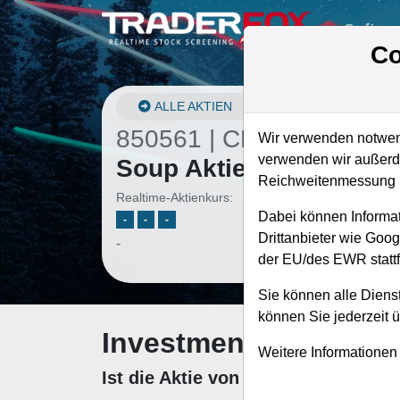
Softwa
Co
ALLE AKTIEN
850561 | CPB
–
Campbe
Wir verwenden notwend
verwenden wir außerde
Soup Aktie
Reichweitenmessung u
Realtime-Aktienkurs:
Dabei können Informat
-
-
-
Drittanbieter wie Goo
-
der EU/des EWR stattf
Sie können alle Dienst
können Sie jederzeit 
Investment-Check: K
Weitere Informationen
Ist die Aktie von Campbell Soup z