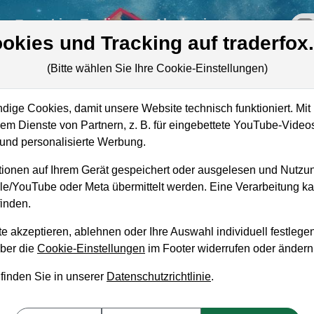
re
Live-Trading
Akademie
off
okies und Tracking auf traderfox
(Bitte wählen Sie Ihre Cookie-Einstellungen)
ll
ige Cookies, damit unsere Website technisch funktioniert. Mit 
Marktkapitalisierung
6,73 Mrd. USD
m Dienste von Partnern, z. B. für eingebettete YouTube-Video
nd personalisierte Werbung.
Unternehmenswert
13,34 Mrd. USD
ionen auf Ihrem Gerät gespeichert oder ausgelesen und Nutzu
Umsatz
10,25 Mrd. USD
gle/YouTube oder Meta übermittelt werden. Eine Verarbeitung 
inden.
e akzeptieren, ablehnen oder Ihre Auswahl individuell festlegen
über die
Cookie-Einstellungen
im Footer widerrufen oder ändern
aufempfehlung?
 finden Sie in unserer
Datenschutzrichtlinie
.
um Kaufen und Liegenlassen geeignet?