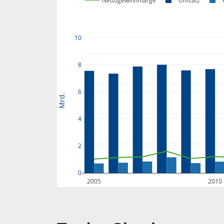
Nettogewinnmarge
Umsatz
10
8
6
Mrd.
4
2
0
2005
2010