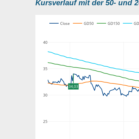
Kursverlauf mit der 50- und 2
Close
GD50
GD150
GD
40
35
34,03
30
25