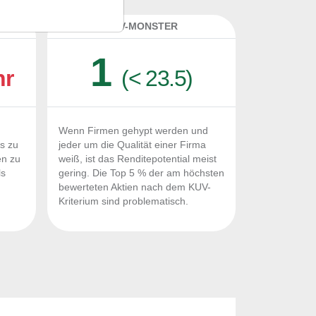
K
KUV-MONSTER
1
hr
(< 23.5)
Wenn Firmen gehypt werden und
Fs zu
jeder um die Qualität einer Firma
en zu
weiß, ist das Renditepotential meist
ls
gering. Die Top 5 % der am höchsten
n
bewerteten Aktien nach dem KUV-
Kriterium sind problematisch.