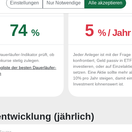
Einstellungen
Nur Notwendige
Alle akzeptieren
UERLÄUFER-QUALITÄTEN
OUTPERFORMER-CHEC
74
5
%
% / Jahr
auerläufer-Indikator prüft, ob
Jeder Anleger ist mit der Frage
nkurse stetig zulegen.
konfrontiert, Geld passiv in ET
investieren, oder auf Einzelakti
liste der besten Dauerläufer-
setzen. Eine Aktie sollte mehr a
n
10% pro Jahr steigen, damit ei
Investment lohnenswert ist.
twicklung (jährlich)