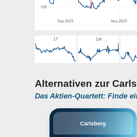
100
Sep 2025
Nov 2025
1T
1W
Alternativen zur Carl
Das Aktien-Quartett: Finde ei
Carlsberg ist nach der
Carlsberg
Kombination von Anheuser-Busch
InBev und SABMiller der
viertgrößte Brauer der Welt mit