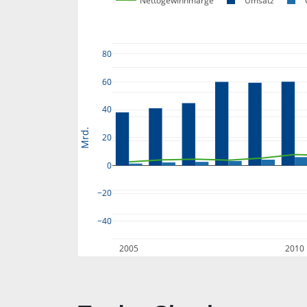
Nettogewinnmarge
Umsatz
80
60
40
Mrd.
20
0
−20
−40
2005
2010