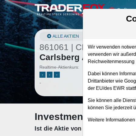
Softwa
Co
ALLE AKTIEN
861061 | CBGB
–
Wir verwenden notwend
verwenden wir außerde
Carlsberg Aktie
Reichweitenmessung u
Realtime-Aktienkurs:
Dabei können Informat
-
-
-
Drittanbieter wie Goo
-
der EU/des EWR stattf
Sie können alle Dienst
können Sie jederzeit 
Investment-Check: K
Weitere Informationen
Ist die Aktie von Carlsberg zum K