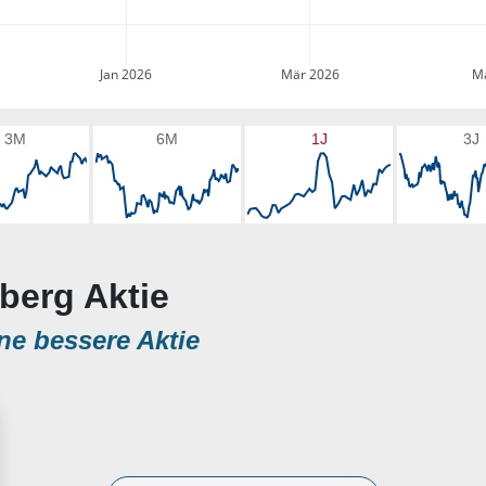
Jan 2026
Mär 2026
Ma
3M
6M
1J
3J
sberg Aktie
ne bessere Aktie