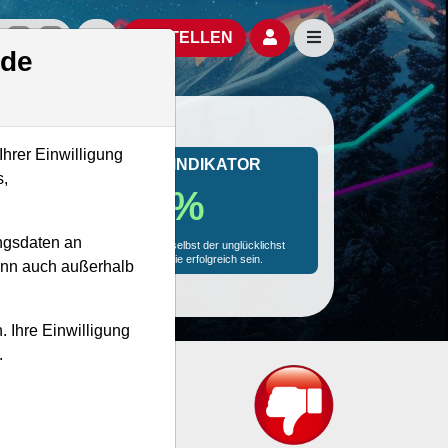
izielle Social Media-Accounts
Aktien- und Artikelsuche öffnen
Seitennavigation öf
BESTELLEN
.de
Ihrer Einwilligung
MONKEY-TRADER INDIKATOR
s,
75.2 %
ngsdaten an
Mit 75.2 % Wahrscheinlichkeit wird selbst der unglücklichst
agierende Trader mit dieser Aktie erfolgreich sein.
kann auch außerhalb
. Ihre Einwilligung
.