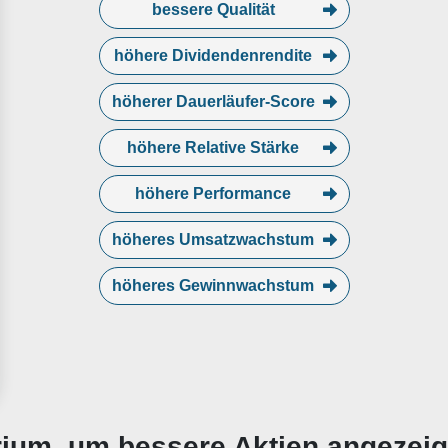
bessere Qualität
höhere Dividendenrendite
höherer Dauerläufer-Score
höhere Relative Stärke
höhere Performance
höheres Umsatzwachstum
höheres Gewinnwachstum
erium, um bessere Aktien angezei