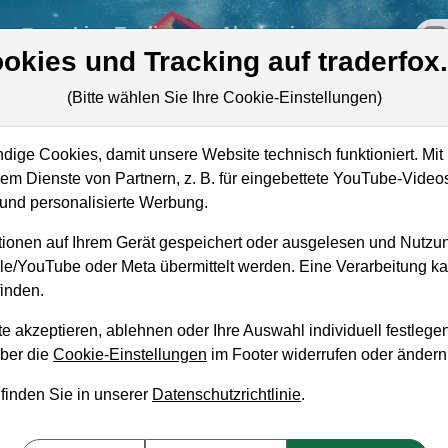
re
Live-Trading
Akademie
off
okies und Tracking auf traderfox
(Bitte wählen Sie Ihre Cookie-Einstellungen)
ige Cookies, damit unsere Website technisch funktioniert. Mit 
Marktkapitalisierung
130,71 Mrd. DKK
m Dienste von Partnern, z. B. für eingebettete YouTube-Video
nd personalisierte Werbung.
Unternehmenswert
191,74 Mrd. DKK
ionen auf Ihrem Gerät gespeichert oder ausgelesen und Nutzu
Umsatz
89,09 Mrd. DKK
gle/YouTube oder Meta übermittelt werden. Eine Verarbeitung 
inden.
e akzeptieren, ablehnen oder Ihre Auswahl individuell festlegen
über die
Cookie-Einstellungen
im Footer widerrufen oder ändern
aufempfehlung?
 finden Sie in unserer
Datenschutzrichtlinie
.
aufen und Liegenlassen geeignet?