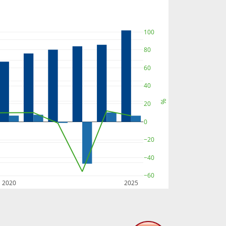
100
80
60
40
%
20
0
−20
−40
−60
2020
2025