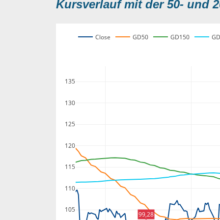
Kursverlauf mit der 50- und 2
Close
GD50
GD150
GD
135
130
125
120
115
110
105
99,28