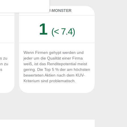
K
KUV-MONSTER
1
(< 7.4)
Wenn Firmen gehypt werden und
Fs zu
jeder um die Qualität einer Firma
en zu
weiß, ist das Renditepotential meist
ls
gering. Die Top 5 % der am höchsten
n
bewerteten Aktien nach dem KUV-
Kriterium sind problematisch.