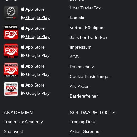
TraderFox Flash
Über TraderFox
App Store
Google Play
Kontakt
TraderFox App
Vertrag Kündigen
App Store
Google Play
Jobs bei TraderFox
TraderFox Pro
App Store
Impressum
Google Play
AGB
TraderFox dpa-AFX ProFeed
App Store
Datenschutz
Google Play
Cookie-Einstellungen
TraderFox Live Trading
App Store
Alle Aktien
Google Play
Barrierefreiheit
AKADEMIEN
SOFTWARE-TOOLS
TraderFox Academy
Trading-Desk
SheInvest
Aktien-Screener