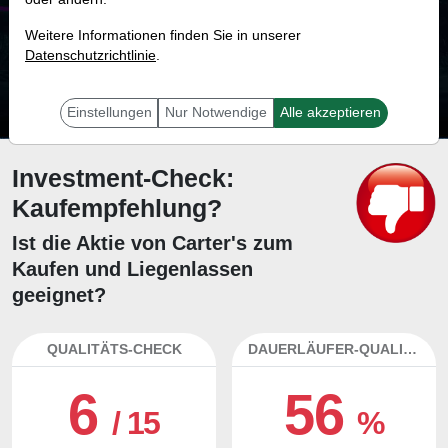
85.8 %
Weitere Informationen finden Sie in unserer
Datenschutzrichtlinie
Mit 85.8 % Wahrscheinlichkeit wird selbst der unglücklichst agierende Trader
.
mit dieser Aktie erfolgreich sein.
Einstellungen
Nur Notwendige
Alle akzeptieren
Investment-Check:
Kaufempfehlung?
Ist die Aktie von Carter's zum
Kaufen und Liegenlassen
geeignet?
QUALITÄTS-CHECK
DAUERLÄUFER-QUALITÄTEN
6
56
/ 15
%