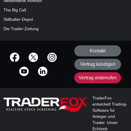
Nebenwerte Investor
The Big Call
Stillhalter-Depot
Die Trader-Zeitung
Kontakt
offizielle Social Media-Accounts
Vertrag kündigen
Vertrag widerrufen
TraderFox
entwickelt Trading-
Software für
Anleger und
Trader. Unser
Echtzeit-