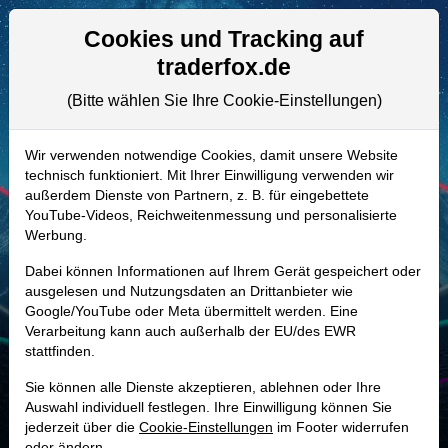
Aktien- und Artikelsuche
Seite
Cookies und Tracking auf
traderfox.de
(Bitte wählen Sie Ihre Cookie-Einstellungen)
ALLE AKTIEN
777514 | CRI
–
Carter's Aktie
Wir verwenden notwendige Cookies, damit unsere Website
technisch funktioniert. Mit Ihrer Einwilligung verwenden wir
Realtime-Aktienkurs:
außerdem Dienste von Partnern, z. B. für eingebettete
-
-
-
YouTube-Videos, Reichweitenmessung und personalisierte
-
Werbung.
Dabei können Informationen auf Ihrem Gerät gespeichert oder
Marktkapitalisierung
1,47 Mrd. USD
ausgelesen und Nutzungsdaten an Drittanbieter wie
Google/YouTube oder Meta übermittelt werden. Eine
Unternehmenswert
2,00 Mrd. USD
Verarbeitung kann auch außerhalb der EU/des EWR
stattfinden.
Umsatz
2,90 Mrd. USD
Sie können alle Dienste akzeptieren, ablehnen oder Ihre
Auswahl individuell festlegen. Ihre Einwilligung können Sie
jederzeit über die
Cookie-Einstellungen
im Footer widerrufen
MONKEY-TRADER INDIKATOR
oder ändern.