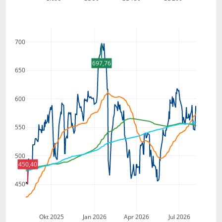
700
697,76
650
600
550
500
450,40
450
Okt 2025
Jan 2026
Apr 2026
Jul 2026