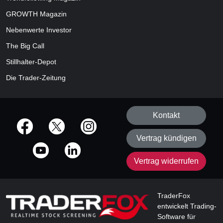
GROWTH
Magazin
Nebenwerte Investor
The Big Call
Stillhalter-Depot
Die Trader-Zeitung
Kontakt
offizielle Social Media-Accounts
Vertrag kündigen
Vertrag widerrufen
TraderFox
entwickelt Trading-
Software für