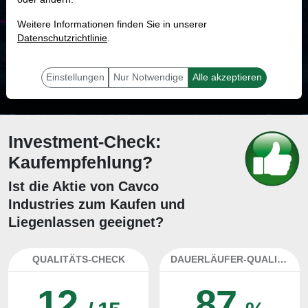
MONKEY-TRADER INDIKATOR
Weitere Informationen finden Sie in unserer
57.4 %
Datenschutzrichtlinie
.
Mit 57.4 % Wahrscheinlichkeit wird selbst der unglücklichst agierende Trader
mit dieser Aktie erfolgreich sein.
Einstellungen
Nur Notwendige
Alle akzeptieren
Investment-Check:
Kaufempfehlung?
Ist die Aktie von Cavco
Industries zum Kaufen und
Liegenlassen geeignet?
QUALITÄTS-CHECK
DAUERLÄUFER-QUALITÄTEN
12
87