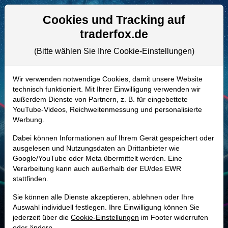
Aktien- und Artikelsuche
Seite
Cookies und Tracking auf
traderfox.de
(Bitte wählen Sie Ihre Cookie-Einstellungen)
ALLE AKTIEN
812972 | CVCO
–
Cavco Industries
Wir verwenden notwendige Cookies, damit unsere Website
technisch funktioniert. Mit Ihrer Einwilligung verwenden wir
Aktie
außerdem Dienste von Partnern, z. B. für eingebettete
Realtime-Aktienkurs:
YouTube-Videos, Reichweitenmessung und personalisierte
Werbung.
-
-
-
-
Dabei können Informationen auf Ihrem Gerät gespeichert oder
ausgelesen und Nutzungsdaten an Drittanbieter wie
Google/YouTube oder Meta übermittelt werden. Eine
Marktkapitalisierung
4,46 Mrd. USD
Verarbeitung kann auch außerhalb der EU/des EWR
stattfinden.
Unternehmenswert
4,23 Mrd. USD
Sie können alle Dienste akzeptieren, ablehnen oder Ihre
Umsatz
2,24 Mrd. USD
Auswahl individuell festlegen. Ihre Einwilligung können Sie
jederzeit über die
Cookie-Einstellungen
im Footer widerrufen
oder ändern.