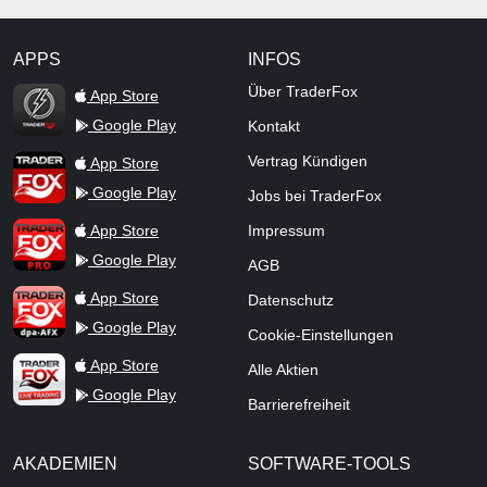
APPS
INFOS
TraderFox Flash
Über TraderFox
App Store
Google Play
Kontakt
TraderFox App
Vertrag Kündigen
App Store
Google Play
Jobs bei TraderFox
TraderFox Pro
App Store
Impressum
Google Play
AGB
TraderFox dpa-AFX ProFeed
App Store
Datenschutz
Google Play
Cookie-Einstellungen
TraderFox Live Trading
App Store
Alle Aktien
Google Play
Barrierefreiheit
AKADEMIEN
SOFTWARE-TOOLS