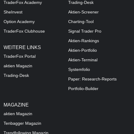
TraderFox Academy
Trading-Desk
SheInvest
Aktien-Screener
Option Academy
Charting-Tool
TraderFox Clubhouse
Signal Trader Pro
Aktien-Rankings
WEITERE LINKS
Aktien-Portfolio
TraderFox Portal
Aktien-Terminal
aktien Magazin
Systemfolio
Trading-Desk
Paper: Research-Reports
Portfolio-Builder
MAGAZINE
aktien
Magazin
Tenbagger Magazin
Trendfollowing Magazin