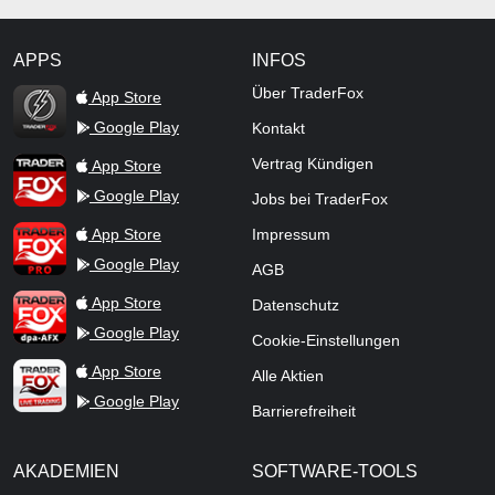
APPS
INFOS
TraderFox Flash
Über TraderFox
App Store
Google Play
Kontakt
TraderFox App
Vertrag Kündigen
App Store
Google Play
Jobs bei TraderFox
TraderFox Pro
App Store
Impressum
Google Play
AGB
TraderFox dpa-AFX ProFeed
App Store
Datenschutz
Google Play
Cookie-Einstellungen
TraderFox Live Trading
App Store
Alle Aktien
Google Play
Barrierefreiheit
AKADEMIEN
SOFTWARE-TOOLS