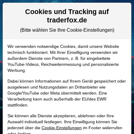
Aktien- und Artikelsuche
Seite
Cookies und Tracking auf
traderfox.de
(Bitte wählen Sie Ihre Cookie-Einstellungen)
ALLE AKTIEN
906379 | CECE
–
Ceco
Wir verwenden notwendige Cookies, damit unsere Website
technisch funktioniert. Mit Ihrer Einwilligung verwenden wir
Environmental Aktie
außerdem Dienste von Partnern, z. B. für eingebettete
Realtime-Aktienkurs:
YouTube-Videos, Reichweitenmessung und personalisierte
Werbung.
-
-
-
-
Dabei können Informationen auf Ihrem Gerät gespeichert oder
ausgelesen und Nutzungsdaten an Drittanbieter wie
Google/YouTube oder Meta übermittelt werden. Eine
Marktkapitalisierung
4,00 Mrd. USD
Verarbeitung kann auch außerhalb der EU/des EWR
stattfinden.
Unternehmenswert
4,24 Mrd. USD
Sie können alle Dienste akzeptieren, ablehnen oder Ihre
Umsatz
774,38 Mio. USD
Auswahl individuell festlegen. Ihre Einwilligung können Sie
jederzeit über die
Cookie-Einstellungen
im Footer widerrufen
oder ändern.