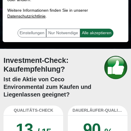
MONKEY-TRADER INDIKATOR
Weitere Informationen finden Sie in unserer
86.9 %
Datenschutzrichtlinie
.
Mit 86.9 % Wahrscheinlichkeit wird selbst der unglücklichst agierende Trader
mit dieser Aktie erfolgreich sein.
Einstellungen
Nur Notwendige
Alle akzeptieren
Investment-Check:
Kaufempfehlung?
Ist die Aktie von Ceco
Environmental zum Kaufen und
Liegenlassen geeignet?
QUALITÄTS-CHECK
DAUERLÄUFER-QUALITÄTEN
13
90