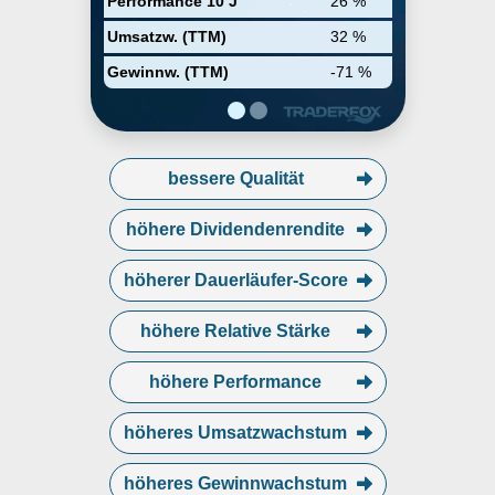
Performance 10 J
26 %
solutions that maintain safe and
clean operations in some of the
Umsatzw. (TTM)
32 %
most harsh and toxic
environments. The company was
Gewinnw. (TTM)
-71 %
founded by Phillip DeZwirek in
1966 and is headquartered in
Addison, TX.
bessere Qualität
höhere Dividendenrendite
höherer Dauerläufer-Score
höhere Relative Stärke
höhere Performance
höheres Umsatzwachstum
höheres Gewinnwachstum