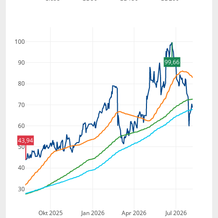
100
99,66
90
80
70
60
43,94
50
40
30
Okt 2025
Jan 2026
Apr 2026
Jul 2026