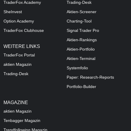
TraderFox Academy
Trading-Desk
SheInvest
Aktien-Screener
Option Academy
Charting-Tool
TraderFox Clubhouse
Signal Trader Pro
Aktien-Rankings
WEITERE LINKS
Aktien-Portfolio
TraderFox Portal
Aktien-Terminal
aktien Magazin
Systemfolio
Trading-Desk
Paper: Research-Reports
Portfolio-Builder
MAGAZINE
aktien
Magazin
Tenbagger Magazin
Trendfollowing Magazin