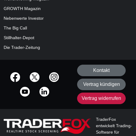
GROWTH
Magazin
Nebenwerte Investor
The Big Call
Stillhalter-Depot
Die Trader-Zeitung
Kontakt
offizielle Social Media-Accounts
Vertrag kündigen
Vertrag widerrufen
TraderFox
entwickelt Trading-
Software für