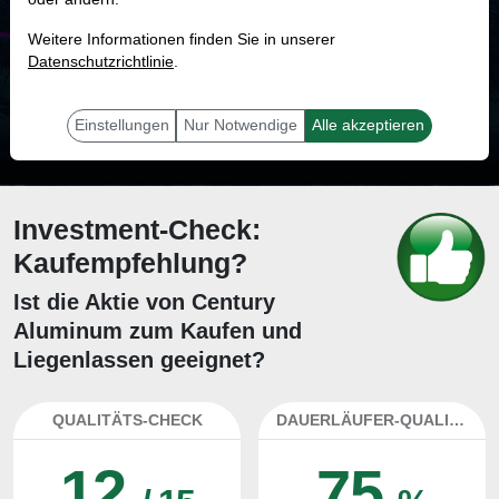
MONKEY-TRADER INDIKATOR
Weitere Informationen finden Sie in unserer
81.1 %
Datenschutzrichtlinie
.
Mit 81.1 % Wahrscheinlichkeit wird selbst der unglücklichst agierende Trader
mit dieser Aktie erfolgreich sein.
Einstellungen
Nur Notwendige
Alle akzeptieren
Investment-Check:
Kaufempfehlung?
Ist die Aktie von Century
Aluminum zum Kaufen und
Liegenlassen geeignet?
QUALITÄTS-CHECK
DAUERLÄUFER-QUALITÄTEN
12
75