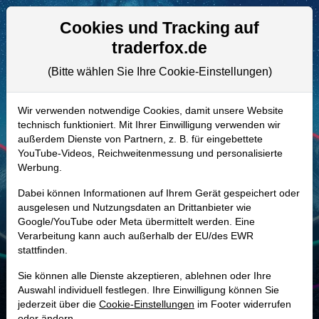
Aktien- und Artikelsuche
Seite
Cookies und Tracking auf
traderfox.de
(Bitte wählen Sie Ihre Cookie-Einstellungen)
ALLE AKTIEN
899867 | CENX
–
Century Aluminum
Wir verwenden notwendige Cookies, damit unsere Website
technisch funktioniert. Mit Ihrer Einwilligung verwenden wir
Aktie
außerdem Dienste von Partnern, z. B. für eingebettete
Realtime-Aktienkurs:
YouTube-Videos, Reichweitenmessung und personalisierte
Werbung.
-
-
-
-
Dabei können Informationen auf Ihrem Gerät gespeichert oder
ausgelesen und Nutzungsdaten an Drittanbieter wie
Google/YouTube oder Meta übermittelt werden. Eine
Marktkapitalisierung
5,07 Mrd. USD
Verarbeitung kann auch außerhalb der EU/des EWR
stattfinden.
Unternehmenswert
5,21 Mrd. USD
Sie können alle Dienste akzeptieren, ablehnen oder Ihre
Umsatz
2,53 Mrd. USD
Auswahl individuell festlegen. Ihre Einwilligung können Sie
jederzeit über die
Cookie-Einstellungen
im Footer widerrufen
oder ändern.