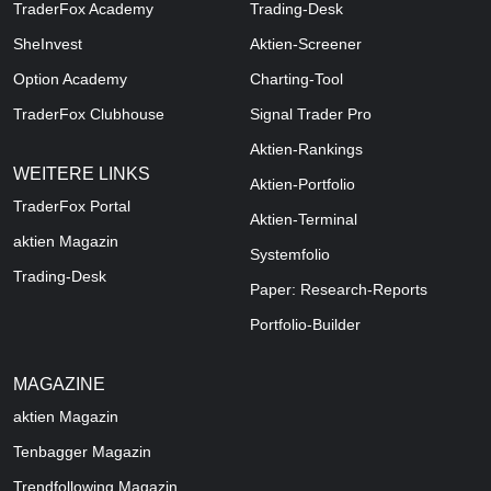
TraderFox Academy
Trading-Desk
SheInvest
Aktien-Screener
Option Academy
Charting-Tool
TraderFox Clubhouse
Signal Trader Pro
Aktien-Rankings
WEITERE LINKS
Aktien-Portfolio
TraderFox Portal
Aktien-Terminal
aktien Magazin
Systemfolio
Trading-Desk
Paper: Research-Reports
Portfolio-Builder
MAGAZINE
aktien
Magazin
Tenbagger Magazin
Trendfollowing Magazin