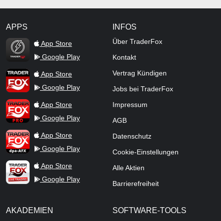
APPS
INFOS
TraderFox Flash
Über TraderFox
App Store
Google Play
Kontakt
TraderFox App
Vertrag Kündigen
App Store
Google Play
Jobs bei TraderFox
TraderFox Pro
App Store
Impressum
Google Play
AGB
TraderFox dpa-AFX ProFeed
App Store
Datenschutz
Google Play
Cookie-Einstellungen
TraderFox Live Trading
App Store
Alle Aktien
Google Play
Barrierefreiheit
AKADEMIEN
SOFTWARE-TOOLS