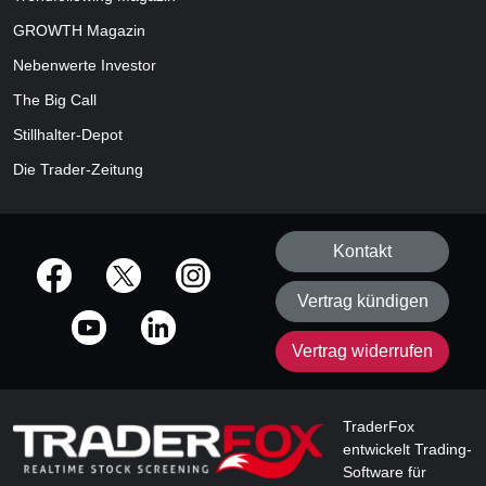
GROWTH
Magazin
Nebenwerte Investor
The Big Call
Stillhalter-Depot
Die Trader-Zeitung
Kontakt
offizielle Social Media-Accounts
Vertrag kündigen
Vertrag widerrufen
TraderFox
entwickelt Trading-
Software für