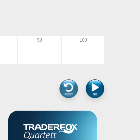
5J
10J