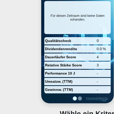
The company combines expertise
in computer architecture and
machine learning to build a new
class of computer systems that
enhance AI performance. By
leveraging unique design
principles, Cerebras aims to
transform the future of AI work
through its groundbreaking
technology.
Qualitätscheck
0
Dividendenrendite
0.0 %
Dauerläufer Score
4
Relative Stärke Score
3
Performance 10 J
-
Umsatzw. (TTM)
-
Gewinnw. (TTM)
-
Wähle ein Krit