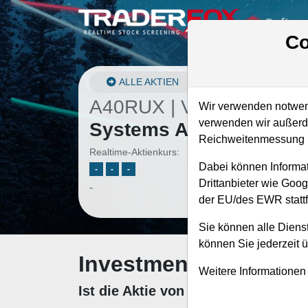
Softwa
Co
ALLE AKTIEN
A40RUX | V4K
–
Cerebr
Wir verwenden notwend
verwenden wir außerde
Systems Aktie
Reichweitenmessung u
Realtime-Aktienkurs:
Dabei können Informat
-
-
-
Drittanbieter wie Goo
-
der EU/des EWR stattf
Sie können alle Dienst
können Sie jederzeit 
Investment-Check: K
Weitere Informationen
Ist die Aktie von Cerebras System