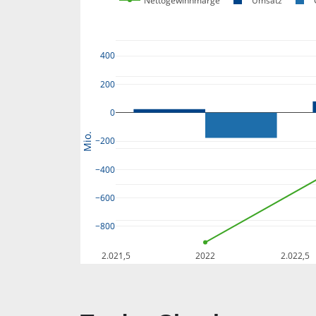
Nettogewinnmarge
Umsatz
400
200
0
Mio.
−200
−400
−600
−800
2.021,5
2022
2.022,5