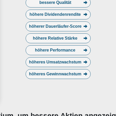
bessere Qualität
höhere Dividendenrendite
höherer Dauerläufer-Score
höhere Relative Stärke
höhere Performance
höheres Umsatzwachstum
höheres Gewinnwachstum
erium, um bessere Aktien angezei