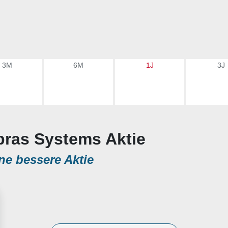
3M
6M
1J
3J
bras Systems Aktie
ne bessere Aktie