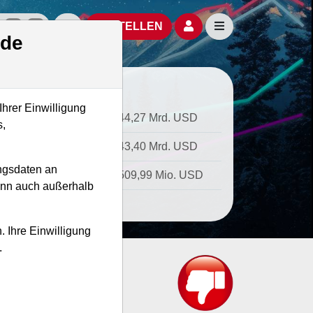
izielle Social Media-Accounts
Aktien- und Artikelsuche öffnen
Seitennavigation öf
BESTELLEN
.de
Ihrer Einwilligung
tkapitalisierung
44,27 Mrd. USD
s,
ernehmenswert
43,40 Mrd. USD
ngsdaten an
atz
509,99 Mio. USD
kann auch außerhalb
. Ihre Einwilligung
.