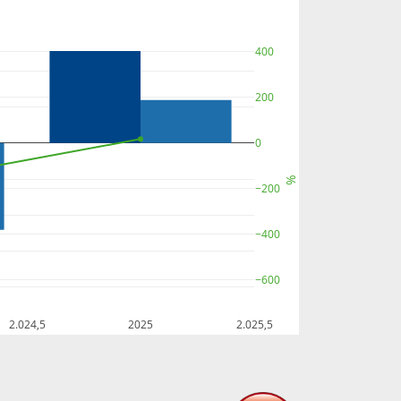
400
200
0
%
−200
−400
−600
2.024,5
2025
2.025,5