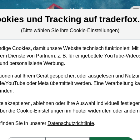
re
Live-Trading
Akademie
off
okies und Tracking auf traderfox
(Bitte wählen Sie Ihre Cookie-Einstellungen)
as
ige Cookies, damit unsere Website technisch funktioniert. Mit 
Mark
m Dienste von Partnern, z. B. für eingebettete YouTube-Video
nd personalisierte Werbung.
Unt
ionen auf Ihrem Gerät gespeichert oder ausgelesen und Nutzu
Ums
gle/YouTube oder Meta übermittelt werden. Eine Verarbeitung 
inden.
e akzeptieren, ablehnen oder Ihre Auswahl individuell festlegen
über die
Cookie-Einstellungen
im Footer widerrufen oder ändern
aufempfehlung?
 finden Sie in unserer
Datenschutzrichtlinie
.
s zum Kaufen und Liegenlassen geeignet?