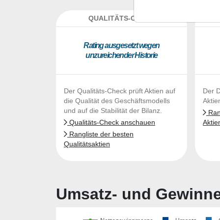
QUALITÄTS-CHECK
DA
Ra­ting aus­ge­setzt we­gen
un­zu­rei­chen­der His­to­rie
Der Qualitäts-Check prüft Aktien auf
Der D
die Qualität des Geschäftsmodells
Aktie
und auf die Stabilität der Bilanz.
Rang
Qualitäts-Check anschauen
Aktie
Rangliste der besten
Qualitätsaktien
Umsatz- und Gewinnen