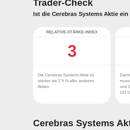
Trader-Check
Ist die Cerebras Systems Aktie ein
RELATIVE-STÄRKE-INDEX
3
Die Cerebras Systems Aktie ist
Damit
stärker als 2.9 % aller anderen
muss 
Aktien.
und 2
GD 15
Cerebras Systems Akt