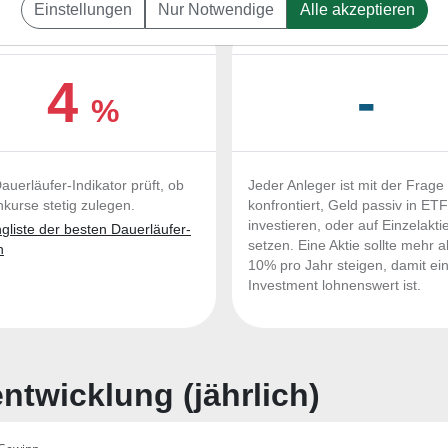
Einstellungen
Nur Notwendige
Alle akzeptieren
UERLÄUFER-QUALITÄTEN
OUTPERFORMER-CHEC
4
-
%
auerläufer-Indikator prüft, ob
Jeder Anleger ist mit der Frage
nkurse stetig zulegen.
konfrontiert, Geld passiv in ET
investieren, oder auf Einzelakti
liste der besten Dauerläufer-
setzen. Eine Aktie sollte mehr a
n
10% pro Jahr steigen, damit ei
Investment lohnenswert ist.
twicklung (jährlich)