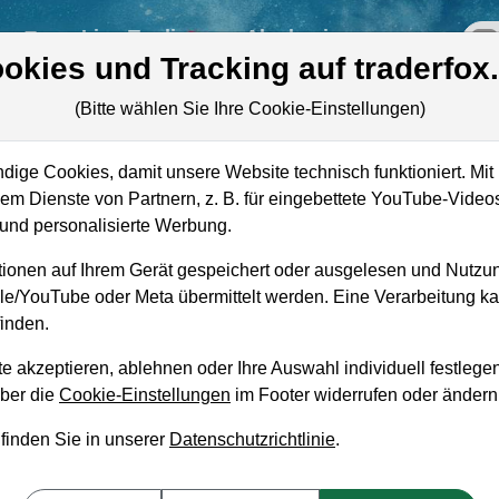
re
Live-Trading
Akademie
off
okies und Tracking auf traderfox
(Bitte wählen Sie Ihre Cookie-Einstellungen)
ige Cookies, damit unsere Website technisch funktioniert. Mit 
m Dienste von Partnern, z. B. für eingebettete YouTube-Video
Marktkapitalisierung
12,87 Mrd. USD
nd personalisierte Werbung.
Unternehmenswert
15,71 Mrd. USD
ionen auf Ihrem Gerät gespeichert oder ausgelesen und Nutzu
gle/YouTube oder Meta übermittelt werden. Eine Verarbeitung 
Umsatz
4,02 Mrd. USD
inden.
e akzeptieren, ablehnen oder Ihre Auswahl individuell festlegen
über die
Cookie-Einstellungen
im Footer widerrufen oder ändern
 finden Sie in unserer
Datenschutzrichtlinie
.
aufempfehlung?