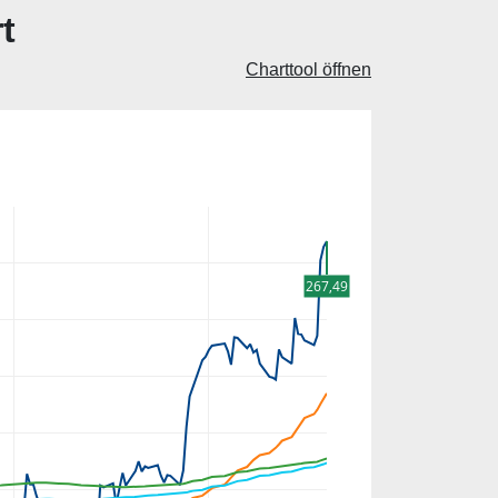
t
Charttool öffnen
267,49