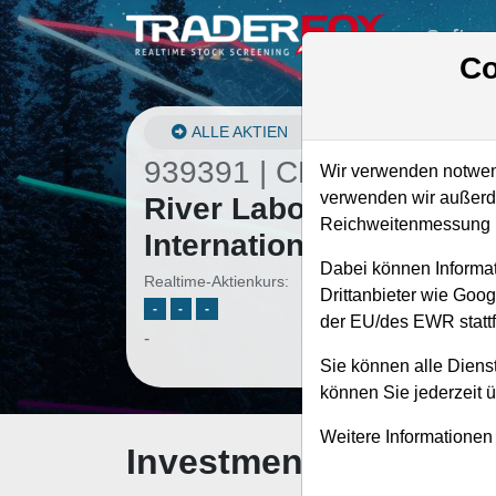
Softwa
Co
ALLE AKTIEN
939391 | CRL
–
Charles
Wir verwenden notwend
verwenden wir außerde
River Laboratories
Reichweitenmessung u
International Aktie
Dabei können Informat
Realtime-Aktienkurs:
Drittanbieter wie Goo
-
-
-
der EU/des EWR stattf
-
Sie können alle Dienst
können Sie jederzeit 
Weitere Informationen
Investment-Check: K