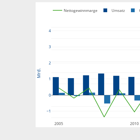
Nettogewinnmarge
Umsatz
4
3
2
Mrd.
1
0
−1
2005
2010