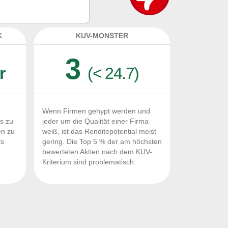
lassen geeignet?
K
KUV-MONSTER
3
r
(< 24.7)
Wenn Firmen gehypt werden und
Fs zu
jeder um die Qualität einer Firma
en zu
weiß, ist das Renditepotential meist
ls
gering. Die Top 5 % der am höchsten
n
bewerteten Aktien nach dem KUV-
Kriterium sind problematisch.