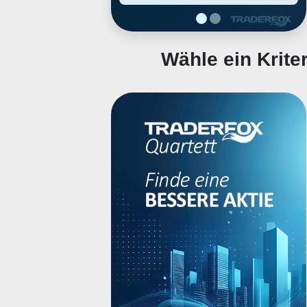
1947 and is headquartered in
Wilmington, MA.
Wähle ein Krit