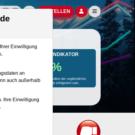
izielle Social Media-Accounts
Aktien- und Artikelsuche öffnen
Seitennavigation öf
BESTELLEN
.de
Ihrer Einwilligung
s,
MONKEY-TRADER INDIKATOR
68.2 %
ngsdaten an
Mit 68.2 % Wahrscheinlichkeit wird selbst der unglücklichst
kann auch außerhalb
agierende Trader mit dieser Aktie erfolgreich sein.
. Ihre Einwilligung
.