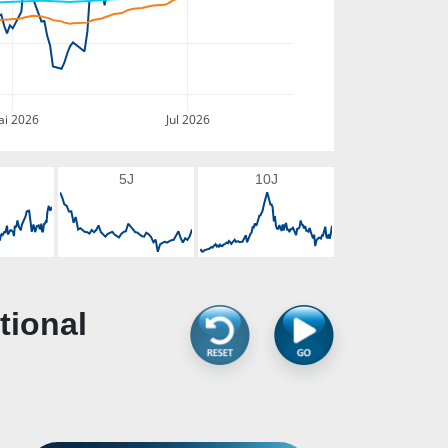
i 2026
Jul 2026
5J
10J
tional