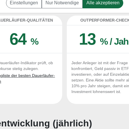
boratories International zum Kaufen und Liegen
Einstellungen
Nur Notwendige
Alle akzeptieren
UERLÄUFER-QUALITÄTEN
OUTPERFORMER-CHEC
64
13
%
% / Jah
auerläufer-Indikator prüft, ob
Jeder Anleger ist mit der Frage
nkurse stetig zulegen.
konfrontiert, Geld passiv in ET
investieren, oder auf Einzelakti
liste der besten Dauerläufer-
setzen. Eine Aktie sollte mehr a
n
10% pro Jahr steigen, damit ei
Investment lohnenswert ist.
twicklung (jährlich)