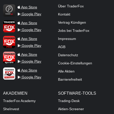
TraderFox Flash
Über TraderFox
App Store
Google Play
Kontakt
TraderFox App
Vertrag Kündigen
App Store
Google Play
Jobs bei TraderFox
TraderFox Pro
App Store
Impressum
Google Play
AGB
TraderFox dpa-AFX ProFeed
App Store
Datenschutz
Google Play
Cookie-Einstellungen
TraderFox Live Trading
App Store
Alle Aktien
Google Play
Barrierefreiheit
AKADEMIEN
SOFTWARE-TOOLS
TraderFox Academy
Trading-Desk
SheInvest
Aktien-Screener