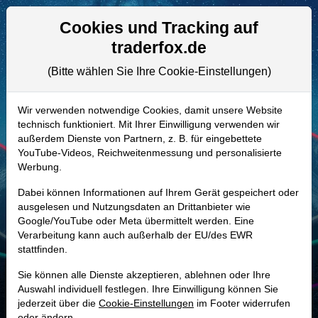
Aktien- und Artikelsuche
Seite
Cookies und Tracking auf
traderfox.de
(Bitte wählen Sie Ihre Cookie-Einstellungen)
ALLE AKTIEN
874171 | SCHW
–
Charles Schwab
Wir verwenden notwendige Cookies, damit unsere Website
technisch funktioniert. Mit Ihrer Einwilligung verwenden wir
Aktie
außerdem Dienste von Partnern, z. B. für eingebettete
Realtime-Aktienkurs:
YouTube-Videos, Reichweitenmessung und personalisierte
Werbung.
-
-
-
-
Dabei können Informationen auf Ihrem Gerät gespeichert oder
ausgelesen und Nutzungsdaten an Drittanbieter wie
Google/YouTube oder Meta übermittelt werden. Eine
Marktkapitalisierung
187,76 Mrd. USD
Verarbeitung kann auch außerhalb der EU/des EWR
stattfinden.
Unternehmenswert
201,66 Mrd. USD
Sie können alle Dienste akzeptieren, ablehnen oder Ihre
Umsatz
23,92 Mrd. USD
Auswahl individuell festlegen. Ihre Einwilligung können Sie
jederzeit über die
Cookie-Einstellungen
im Footer widerrufen
oder ändern.