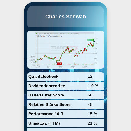
Charles Schwab mit Sitz in San
Charles Schwab
Francisco ist in den Bereichen
Brokerage, Banking und Asset
Management tätig. Das
Unternehmen unterhält ein großes
Netzwerk von Brokerage-Filialen
und eine etablierte Online-
Investitions-Website. Sie betreibt
auch eine Bank, ein eigenes
Investmentfondsgeschäft und
bietet Dienstleistungen für
unabhängige Anlageberater an.
Das Unternehmen gehört mit über
3 Bio. USD an Kundenvermögen
Qualitätscheck
12
zu den größten Unternehmen im
Dividendenrendite
1.0 %
Anlagegeschäft.
Dauerläufer Score
66
Relative Stärke Score
45
Performance 10 J
15 %
Umsatzw. (TTM)
21 %