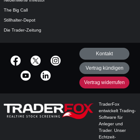
Nebenwerte Investor
The Big Call
Stillhalter-Depot
Die Trader-Zeitung
Kontakt
offizielle Social Media-Accounts
Vertrag kündigen
Vertrag widerrufen
TraderFox
entwickelt Trading-
Software für
Anleger und
Trader. Unser
Echtzeit-