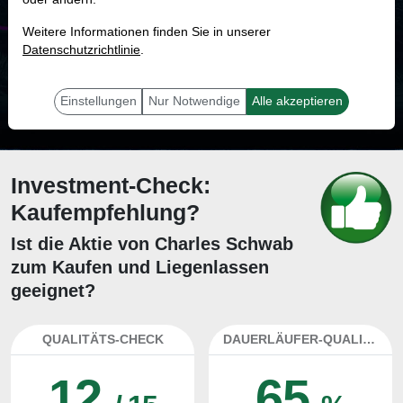
MONKEY-TRADER INDIKATOR
Weitere Informationen finden Sie in unserer
45.2 %
Datenschutzrichtlinie
.
Mit 45.2 % Wahrscheinlichkeit wird selbst der unglücklichst agierende Trader
mit dieser Aktie erfolgreich sein.
Einstellungen
Nur Notwendige
Alle akzeptieren
Investment-Check:
Kaufempfehlung?
Ist die Aktie von Charles Schwab
zum Kaufen und Liegenlassen
geeignet?
QUALITÄTS-CHECK
DAUERLÄUFER-QUALITÄTEN
12
65