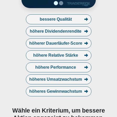
water treatment. The Repair,
Service, and leasing segment
includes repair and service
centers globally, which provides
bessere Qualität
installation, service, repair,
maintenance, and refurbis
höhere Dividendenrendite
höherer Dauerläufer-Score
höhere Relative Stärke
höhere Performance
höheres Umsatzwachstum
höheres Gewinnwachstum
Wähle ein Kriterium, um bessere