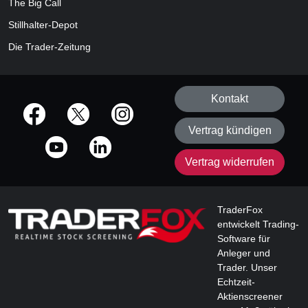
The Big Call
Stillhalter-Depot
Die Trader-Zeitung
Kontakt
offizielle Social Media-Accounts
Vertrag kündigen
Vertrag widerrufen
TraderFox
entwickelt Trading-
Software für
Anleger und
Trader. Unser
Echtzeit-
Aktienscreener