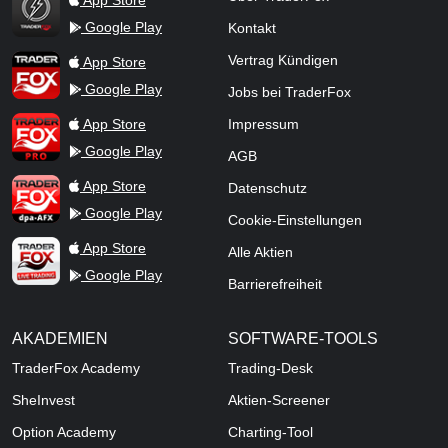
App Store
Google Play
Kontakt
TraderFox App
Vertrag Kündigen
App Store
Google Play
Jobs bei TraderFox
TraderFox Pro
App Store
Impressum
Google Play
AGB
TraderFox dpa-AFX ProFeed
App Store
Datenschutz
Google Play
Cookie-Einstellungen
TraderFox Live Trading
App Store
Alle Aktien
Google Play
Barrierefreiheit
AKADEMIEN
SOFTWARE-TOOLS
TraderFox Academy
Trading-Desk
SheInvest
Aktien-Screener
Option Academy
Charting-Tool