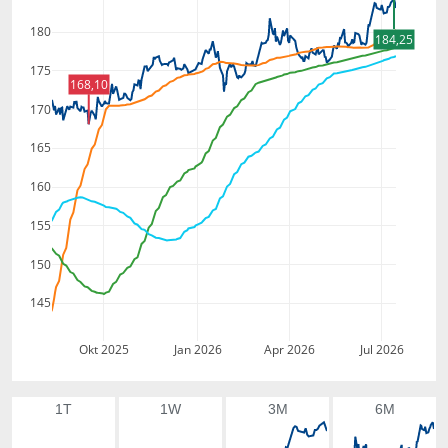
180
184,25
175
168,10
170
165
160
155
150
145
Okt 2025
Jan 2026
Apr 2026
Jul 2026
1T
1W
3M
6M