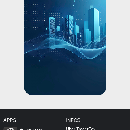
APPS
INFOS
TraderFox Flash
Über TraderFox