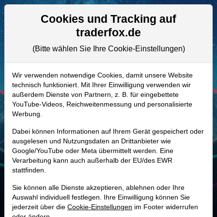
Aktien- und Artikelsuche
Seite
Cookies und Tracking auf
traderfox.de
(Bitte wählen Sie Ihre Cookie-Einstellungen)
ALLE AKTIEN
A0KDX9
–
Chart Industries Aktie
Wir verwenden notwendige Cookies, damit unsere Website
technisch funktioniert. Mit Ihrer Einwilligung verwenden wir
Realtime-Aktienkurs:
außerdem Dienste von Partnern, z. B. für eingebettete
-
-
-
YouTube-Videos, Reichweitenmessung und personalisierte
-
Werbung.
Dabei können Informationen auf Ihrem Gerät gespeichert oder
Marktkapitalisierung
10,05 Mrd. USD
ausgelesen und Nutzungsdaten an Drittanbieter wie
Google/YouTube oder Meta übermittelt werden. Eine
Unternehmenswert
13,57 Mrd. USD
Verarbeitung kann auch außerhalb der EU/des EWR
stattfinden.
Umsatz
4,26 Mrd. USD
Sie können alle Dienste akzeptieren, ablehnen oder Ihre
Auswahl individuell festlegen. Ihre Einwilligung können Sie
jederzeit über die
Cookie-Einstellungen
im Footer widerrufen
MONKEY-TRADER INDIKATOR
oder ändern.