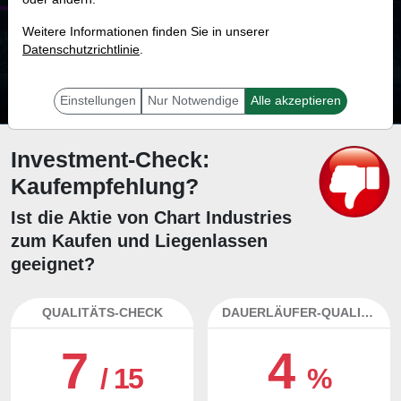
87.4 %
Weitere Informationen finden Sie in unserer
Datenschutzrichtlinie
Mit 87.4 % Wahrscheinlichkeit wird selbst der unglücklichst agierende Trader
.
mit dieser Aktie erfolgreich sein.
Einstellungen
Nur Notwendige
Alle akzeptieren
Investment-Check:
Kaufempfehlung?
Ist die Aktie von Chart Industries
zum Kaufen und Liegenlassen
geeignet?
QUALITÄTS-CHECK
DAUERLÄUFER-QUALITÄTEN
7
4
/ 15
%