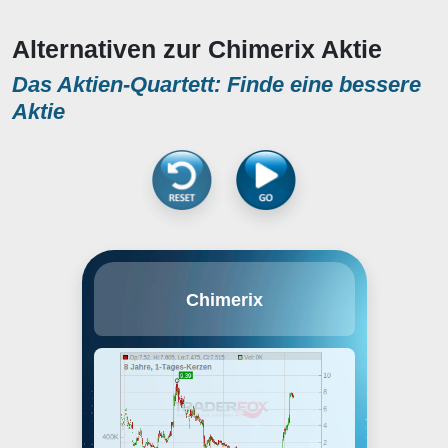
Alternativen zur Chimerix Aktie
Das Aktien-Quartett: Finde eine bessere
Aktie
Chimerix, Inc. is a
Chimerix
biopharmaceutical company,
which engages in the research,
development, and
commercialization of
pharmaceutical products. Its
portfolio includes Brincidofovir
for the treatment of adenovirus,
cytomegalovirus, and smallpox.
The company was founded in