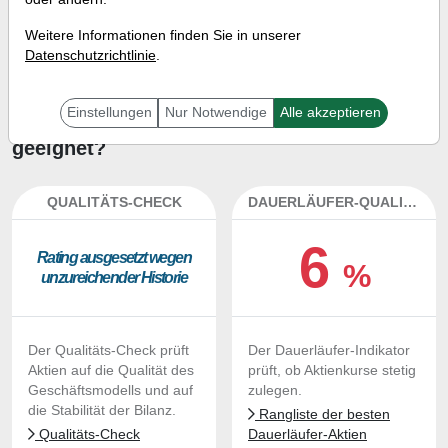
Investment-Check:
Weitere Informationen finden Sie in unserer
Kaufempfehlung?
Datenschutzrichtlinie
.
Ist die Aktie von Chimerix zum
Einstellungen
Nur Notwendige
Alle akzeptieren
Kaufen und Liegenlassen
geeignet?
QUALITÄTS-CHECK
DAUERLÄUFER-QUALITÄTEN
6
Ra­ting aus­ge­setzt we­gen
%
un­zu­rei­chen­der His­to­rie
Der Qualitäts-Check prüft
Der Dauerläufer-Indikator
Aktien auf die Qualität des
prüft, ob Aktienkurse stetig
Geschäftsmodells und auf
zulegen.
die Stabilität der Bilanz.
Rangliste der besten
Qualitäts-Check
Dauerläufer-Aktien