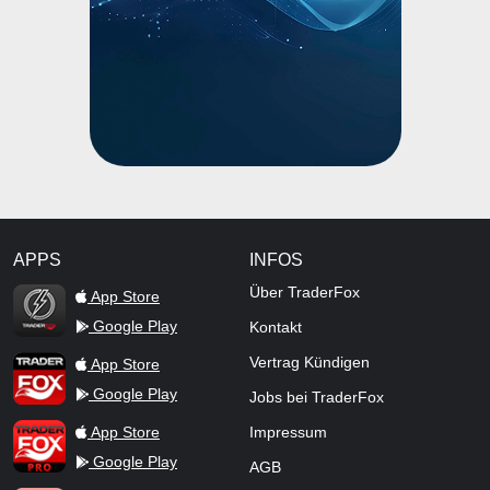
APPS
INFOS
TraderFox Flash
Über TraderFox
App Store
Google Play
Kontakt
TraderFox App
Vertrag Kündigen
App Store
Google Play
Jobs bei TraderFox
TraderFox Pro
App Store
Impressum
Google Play
AGB