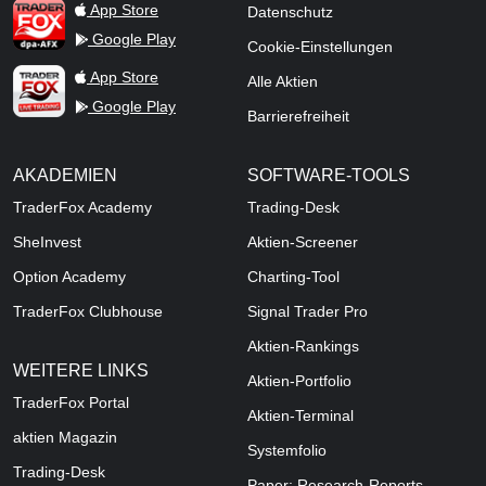
TraderFox dpa-AFX ProFeed
App Store
Datenschutz
Google Play
Cookie-Einstellungen
TraderFox Live Trading
App Store
Alle Aktien
Google Play
Barrierefreiheit
AKADEMIEN
SOFTWARE-TOOLS
TraderFox Academy
Trading-Desk
SheInvest
Aktien-Screener
Option Academy
Charting-Tool
TraderFox Clubhouse
Signal Trader Pro
Aktien-Rankings
WEITERE LINKS
Aktien-Portfolio
TraderFox Portal
Aktien-Terminal
aktien Magazin
Systemfolio
Trading-Desk
Paper: Research-Reports