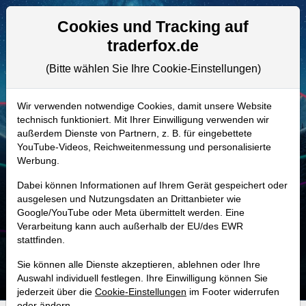
Aktien- und Artikelsuche
Seite
Cookies und Tracking auf
traderfox.de
(Bitte wählen Sie Ihre Cookie-Einstellungen)
ALLE AKTIEN
A1T65B
–
Chimerix Aktie
Wir verwenden notwendige Cookies, damit unsere Website
technisch funktioniert. Mit Ihrer Einwilligung verwenden wir
Realtime-Aktienkurs:
außerdem Dienste von Partnern, z. B. für eingebettete
-
-
-
YouTube-Videos, Reichweitenmessung und personalisierte
-
Werbung.
Dabei können Informationen auf Ihrem Gerät gespeichert oder
MONKEY-TRADER INDIKATOR
ausgelesen und Nutzungsdaten an Drittanbieter wie
Google/YouTube oder Meta übermittelt werden. Eine
72.7 %
Verarbeitung kann auch außerhalb der EU/des EWR
stattfinden.
Mit 72.7 % Wahrscheinlichkeit wird selbst der unglücklichst agierende Trader
mit dieser Aktie erfolgreich sein.
Sie können alle Dienste akzeptieren, ablehnen oder Ihre
Auswahl individuell festlegen. Ihre Einwilligung können Sie
jederzeit über die
Cookie-Einstellungen
im Footer widerrufen
oder ändern.