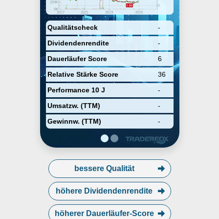
April 2000 and is headquartered in
Durham, NC.
Qualitätscheck
-
Dividendenrendite
-
Dauerläufer Score
6
Relative Stärke Score
36
Performance 10 J
-
Umsatzw. (TTM)
-
Gewinnw. (TTM)
-
bessere Qualität
höhere Dividendenrendite
höherer Dauerläufer-Score