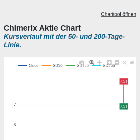
Charttool öffnen
Chimerix Aktie Chart
Kursverlauf mit der 50- und 200-Tage-
Linie.
Close
GD50
GD150
GD200
7,51
7
7,51
6