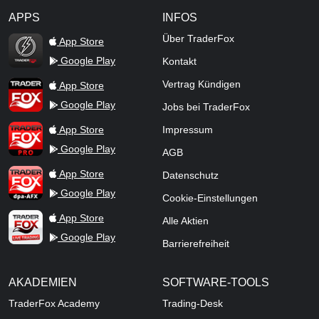
APPS
INFOS
TraderFox Flash
Über TraderFox
App Store
Google Play
Kontakt
TraderFox App
Vertrag Kündigen
App Store
Google Play
Jobs bei TraderFox
TraderFox Pro
App Store
Impressum
Google Play
AGB
TraderFox dpa-AFX ProFeed
App Store
Datenschutz
Google Play
Cookie-Einstellungen
TraderFox Live Trading
App Store
Alle Aktien
Google Play
Barrierefreiheit
AKADEMIEN
SOFTWARE-TOOLS
TraderFox Academy
Trading-Desk