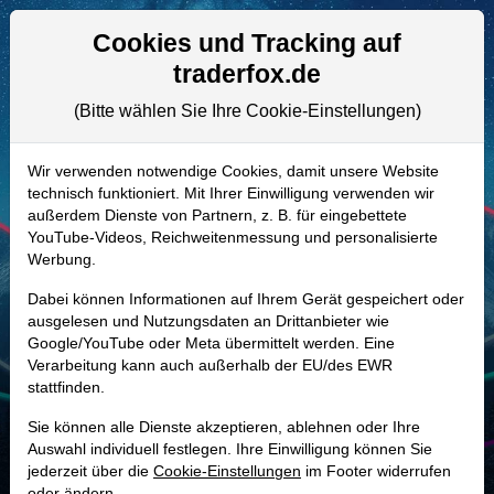
Aktien- und Artikelsuche
Seite
Cookies und Tracking auf
traderfox.de
(Bitte wählen Sie Ihre Cookie-Einstellungen)
ALLE AKTIEN
A2PWWQ | CLSK
–
CleanSpark
Wir verwenden notwendige Cookies, damit unsere Website
technisch funktioniert. Mit Ihrer Einwilligung verwenden wir
Aktie
außerdem Dienste von Partnern, z. B. für eingebettete
Realtime-Aktienkurs:
YouTube-Videos, Reichweitenmessung und personalisierte
Werbung.
-
-
-
-
Dabei können Informationen auf Ihrem Gerät gespeichert oder
ausgelesen und Nutzungsdaten an Drittanbieter wie
Google/YouTube oder Meta übermittelt werden. Eine
Marktkapitalisierung
3,26 Mrd. USD
Verarbeitung kann auch außerhalb der EU/des EWR
stattfinden.
Unternehmenswert
4,11 Mrd. USD
Sie können alle Dienste akzeptieren, ablehnen oder Ihre
Umsatz
766,31 Mio. USD
Auswahl individuell festlegen. Ihre Einwilligung können Sie
jederzeit über die
Cookie-Einstellungen
im Footer widerrufen
oder ändern.