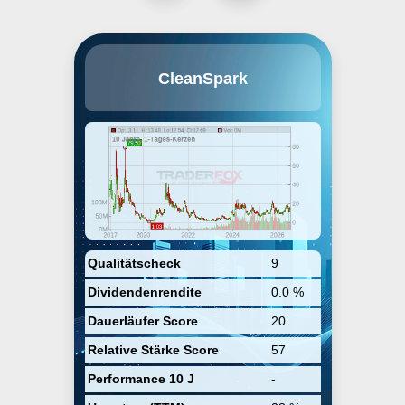
CleanSpark, Inc. is a bitcoin
CleanSpark
mining technology company,
which engages in the
management of data centers. Its
operations include College Park,
Norcross, Washington,
Sandersville, Dalton, and
Massena. The company was
founded by S. Matthew Schultz
and Bryan Huber on October 15,
1987 and is headquartered in
Henderson, NV.
Qualitätscheck
9
Dividendenrendite
0.0 %
Dauerläufer Score
20
Relative Stärke Score
57
Performance 10 J
-