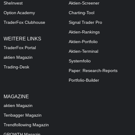
SheInvest
Aktien-Screener
Option Academy
Charting-Tool
TraderFox Clubhouse
Signal Trader Pro
Aktien-Rankings
WEITERE LINKS
Aktien-Portfolio
TraderFox Portal
Aktien-Terminal
aktien Magazin
Systemfolio
Trading-Desk
Paper: Research-Reports
Portfolio-Builder
MAGAZINE
aktien
Magazin
Tenbagger Magazin
Trendfollowing Magazin
GROWTH
Magazin