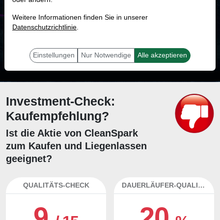
MONKEY-TRADER INDIKATOR
Weitere Informationen finden Sie in unserer
56.7 %
Datenschutzrichtlinie
.
Mit 56.7 % Wahrscheinlichkeit wird selbst der unglücklichst agierende Trader
mit dieser Aktie erfolgreich sein.
Einstellungen
Nur Notwendige
Alle akzeptieren
Investment-Check:
Kaufempfehlung?
Ist die Aktie von CleanSpark
zum Kaufen und Liegenlassen
geeignet?
QUALITÄTS-CHECK
DAUERLÄUFER-QUALITÄTEN
9
20