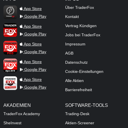
TraderFox Flash
Über TraderFox
App Store
Google Play
Kontakt
TraderFox App
Vertrag Kündigen
App Store
Google Play
Jobs bei TraderFox
TraderFox Pro
App Store
Impressum
Google Play
AGB
TraderFox dpa-AFX ProFeed
App Store
Datenschutz
Google Play
Cookie-Einstellungen
TraderFox Live Trading
App Store
Alle Aktien
Google Play
Barrierefreiheit
AKADEMIEN
SOFTWARE-TOOLS
TraderFox Academy
Trading-Desk
SheInvest
Aktien-Screener