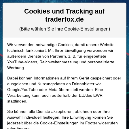
Aktien- und Artikelsuche
Seite
Cookies und Tracking auf
traderfox.de
(Bitte wählen Sie Ihre Cookie-Einstellungen)
ALLE AKTIEN
A3CTH8 | YOU
–
Clear Secure Aktie
Wir verwenden notwendige Cookies, damit unsere Website
technisch funktioniert. Mit Ihrer Einwilligung verwenden wir
Realtime-Aktienkurs:
außerdem Dienste von Partnern, z. B. für eingebettete
-
-
-
YouTube-Videos, Reichweitenmessung und personalisierte
-
Werbung.
Dabei können Informationen auf Ihrem Gerät gespeichert oder
Marktkapitalisierung
5,17 Mrd. USD
ausgelesen und Nutzungsdaten an Drittanbieter wie
Google/YouTube oder Meta übermittelt werden. Eine
Unternehmenswert
4,32 Mrd. USD
Verarbeitung kann auch außerhalb der EU/des EWR
stattfinden.
Umsatz
900,78 Mio. USD
Sie können alle Dienste akzeptieren, ablehnen oder Ihre
Auswahl individuell festlegen. Ihre Einwilligung können Sie
jederzeit über die
Cookie-Einstellungen
im Footer widerrufen
MONKEY-TRADER INDIKATOR
oder ändern.