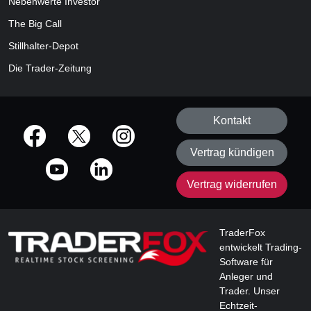
Nebenwerte Investor
The Big Call
Stillhalter-Depot
Die Trader-Zeitung
Kontakt
offizielle Social Media-Accounts
Vertrag kündigen
Vertrag widerrufen
TraderFox
entwickelt Trading-
Software für
Anleger und
Trader. Unser
Echtzeit-