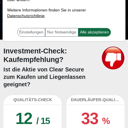
78.8 %
Weitere Informationen finden Sie in unserer
Datenschutzrichtlinie
Mit 78.8 % Wahrscheinlichkeit wird selbst der unglücklichst agierende Trader
.
mit dieser Aktie erfolgreich sein.
Einstellungen
Nur Notwendige
Alle akzeptieren
Investment-Check:
Kaufempfehlung?
Ist die Aktie von Clear Secure
zum Kaufen und Liegenlassen
geeignet?
QUALITÄTS-CHECK
DAUERLÄUFER-QUALITÄTEN
12
33
/ 15
%