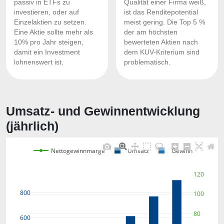
passiv in ETFs zu
Qualität einer Firma weiß,
investieren, oder auf
ist das Renditepotential
Einzelaktien zu setzen.
meist gering. Die Top 5 %
Eine Aktie sollte mehr als
der am höchsten
10% pro Jahr steigen,
bewerteten Aktien nach
damit ein Investment
dem KUV-Kriterium sind
lohnenswert ist.
problematisch.
Umsatz- und Gewinnentwicklung
(jährlich)
Nettogewinnmarge
Umsatz
Gewinn
120
800
100
80
600