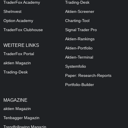
TraderFox Academy
Trading-Desk
SheInvest
Aktien-Screener
Option Academy
Charting-Tool
TraderFox Clubhouse
Signal Trader Pro
Aktien-Rankings
WEITERE LINKS
Aktien-Portfolio
TraderFox Portal
Aktien-Terminal
aktien Magazin
Systemfolio
Trading-Desk
Paper: Research-Reports
Portfolio-Builder
MAGAZINE
aktien
Magazin
Tenbagger Magazin
Trendfollowing Magazin