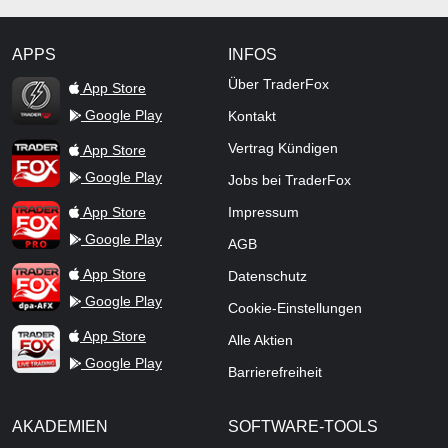
APPS
INFOS
TraderFox Flash
Über TraderFox
App Store
Google Play
Kontakt
TraderFox App
Vertrag Kündigen
App Store
Google Play
Jobs bei TraderFox
TraderFox Pro
App Store
Impressum
Google Play
AGB
TraderFox dpa-AFX ProFeed
App Store
Datenschutz
Google Play
Cookie-Einstellungen
TraderFox Live Trading
App Store
Alle Aktien
Google Play
Barrierefreiheit
AKADEMIEN
SOFTWARE-TOOLS