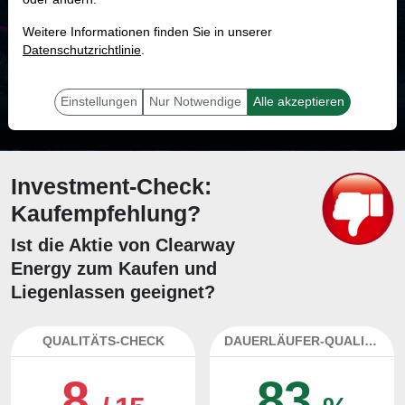
MONKEY-TRADER INDIKATOR
Weitere Informationen finden Sie in unserer
72.1 %
Datenschutzrichtlinie
.
Mit 72.1 % Wahrscheinlichkeit wird selbst der unglücklichst agierende Trader
mit dieser Aktie erfolgreich sein.
Einstellungen
Nur Notwendige
Alle akzeptieren
Investment-Check:
Kaufempfehlung?
Ist die Aktie von Clearway
Energy zum Kaufen und
Liegenlassen geeignet?
QUALITÄTS-CHECK
DAUERLÄUFER-QUALITÄTEN
8
83