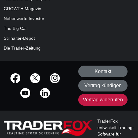
GROWTH
Magazin
Nebenwerte Investor
The Big Call
Stillhalter-Depot
Die Trader-Zeitung
Kontakt
offizielle Social Media-Accounts
Vertrag kündigen
Vertrag widerrufen
TraderFox
entwickelt Trading-
Software für