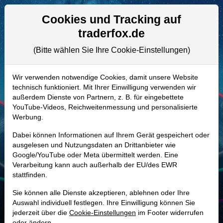
Aktien- und Artikelsuche
Seite
Cookies und Tracking auf
traderfox.de
(Bitte wählen Sie Ihre Cookie-Einstellungen)
ALLE AKTIEN
A2N5TT | CWEN
–
Clearway Energy
Wir verwenden notwendige Cookies, damit unsere Website
technisch funktioniert. Mit Ihrer Einwilligung verwenden wir
Aktie
außerdem Dienste von Partnern, z. B. für eingebettete
Realtime-Aktienkurs:
YouTube-Videos, Reichweitenmessung und personalisierte
Werbung.
-
-
-
-
Dabei können Informationen auf Ihrem Gerät gespeichert oder
ausgelesen und Nutzungsdaten an Drittanbieter wie
Google/YouTube oder Meta übermittelt werden. Eine
Marktkapitalisierung
5,20 Mrd. USD
Verarbeitung kann auch außerhalb der EU/des EWR
stattfinden.
Unternehmenswert
14,82 Mrd. USD
Sie können alle Dienste akzeptieren, ablehnen oder Ihre
Umsatz
1,43 Mrd. USD
Auswahl individuell festlegen. Ihre Einwilligung können Sie
jederzeit über die
Cookie-Einstellungen
im Footer widerrufen
oder ändern.