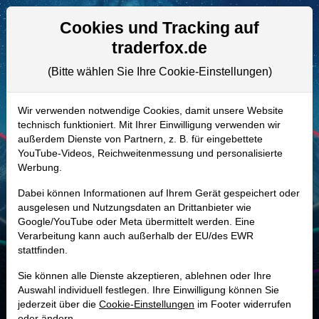
Aktien- und Artikelsuche
Seite
Cookies und Tracking auf
traderfox.de
(Bitte wählen Sie Ihre Cookie-Einstellungen)
ALLE AKTIEN
A3DQXS | COHR
–
Coherent Aktie
Wir verwenden notwendige Cookies, damit unsere Website
technisch funktioniert. Mit Ihrer Einwilligung verwenden wir
Realtime-Aktienkurs:
außerdem Dienste von Partnern, z. B. für eingebettete
-
-
-
YouTube-Videos, Reichweitenmessung und personalisierte
-
Werbung.
Dabei können Informationen auf Ihrem Gerät gespeichert oder
Marktkapitalisierung
74,06 Mrd. USD
ausgelesen und Nutzungsdaten an Drittanbieter wie
Google/YouTube oder Meta übermittelt werden. Eine
Unternehmenswert
75,06 Mrd. USD
Verarbeitung kann auch außerhalb der EU/des EWR
stattfinden.
Umsatz
5,81 Mrd. USD
Sie können alle Dienste akzeptieren, ablehnen oder Ihre
Auswahl individuell festlegen. Ihre Einwilligung können Sie
jederzeit über die
Cookie-Einstellungen
im Footer widerrufen
MONKEY-TRADER INDIKATOR
oder ändern.