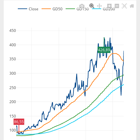
Close
GD50
GD150
GD200
450
400
426,89
350
300
250
200
150
86,55
100