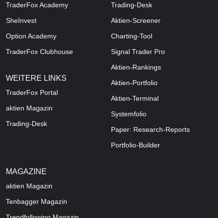
TraderFox Academy
Trading-Desk
SheInvest
Aktien-Screener
Option Academy
Charting-Tool
TraderFox Clubhouse
Signal Trader Pro
Aktien-Rankings
WEITERE LINKS
Aktien-Portfolio
TraderFox Portal
Aktien-Terminal
aktien Magazin
Systemfolio
Trading-Desk
Paper: Research-Reports
Portfolio-Builder
MAGAZINE
aktien
Magazin
Tenbagger Magazin
Trendfollowing Magazin