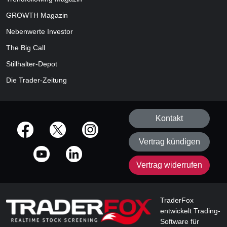
GROWTH
Magazin
Nebenwerte Investor
The Big Call
Stillhalter-Depot
Die Trader-Zeitung
Kontakt
offizielle Social Media-Accounts
Vertrag kündigen
Vertrag widerrufen
TraderFox
entwickelt Trading-
Software für