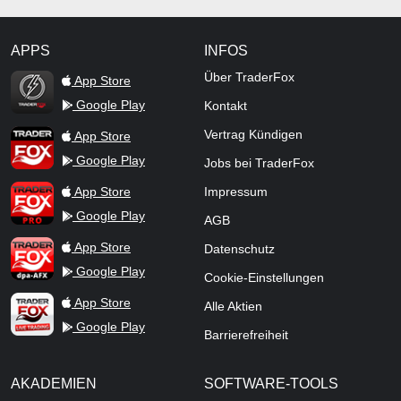
APPS
INFOS
TraderFox Flash
Über TraderFox
App Store
Google Play
Kontakt
TraderFox App
Vertrag Kündigen
App Store
Google Play
Jobs bei TraderFox
TraderFox Pro
App Store
Impressum
Google Play
AGB
TraderFox dpa-AFX ProFeed
App Store
Datenschutz
Google Play
Cookie-Einstellungen
TraderFox Live Trading
App Store
Alle Aktien
Google Play
Barrierefreiheit
AKADEMIEN
SOFTWARE-TOOLS