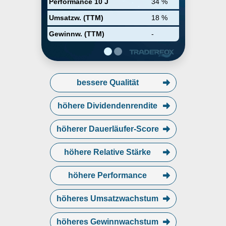
Performance 10 J
34 %
display capital equipment,
precision manufacturing, and
Umsatzw. (TTM)
18 %
aerospace and defense, as well as
instrumentation customers in life
Gewinnw. (TTM)
-
sciences and scientific research.
The company was founded by
Carl J. Johnson in 1971 and is
headquartered in Saxonburg, PA.
bessere Qualität
höhere Dividendenrendite
höherer Dauerläufer-Score
höhere Relative Stärke
höhere Performance
höheres Umsatzwachstum
höheres Gewinnwachstum