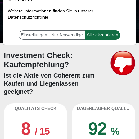
90.6 %
Weitere Informationen finden Sie in unserer
Datenschutzrichtlinie
Mit 90.6 % Wahrscheinlichkeit wird selbst der unglücklichst agierende Trader
.
mit dieser Aktie erfolgreich sein.
Einstellungen
Nur Notwendige
Alle akzeptieren
Investment-Check:
Kaufempfehlung?
Ist die Aktie von Coherent zum
Kaufen und Liegenlassen
geeignet?
QUALITÄTS-CHECK
DAUERLÄUFER-QUALITÄTEN
8
92
/ 15
%