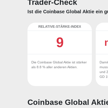
Trader-Check
Ist die Coinbase Global Aktie ein 
RELATIVE-STÄRKE-INDEX
9
Die Coinbase Global Aktie ist stärker
Damit
als 8.8 % aller anderen Aktien.
muss 
und 2
GD 15
Coinbase Global Akti