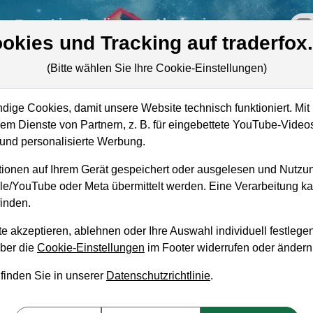
re
Live-Trading
Akademie
off
okies und Tracking auf traderfox
(Bitte wählen Sie Ihre Cookie-Einstellungen)
ige Cookies, damit unsere Website technisch funktioniert. Mit 
Marktkapitalisierung
40,54 Mrd. USD
m Dienste von Partnern, z. B. für eingebettete YouTube-Video
nd personalisierte Werbung.
Unternehmenswert
38,19 Mrd. USD
ionen auf Ihrem Gerät gespeichert oder ausgelesen und Nutzu
Umsatz
7,18 Mrd. USD
gle/YouTube oder Meta übermittelt werden. Eine Verarbeitung 
inden.
e akzeptieren, ablehnen oder Ihre Auswahl individuell festlegen
über die
Cookie-Einstellungen
im Footer widerrufen oder ändern
aufempfehlung?
 finden Sie in unserer
Datenschutzrichtlinie
.
 zum Kaufen und Liegenlassen geeignet?