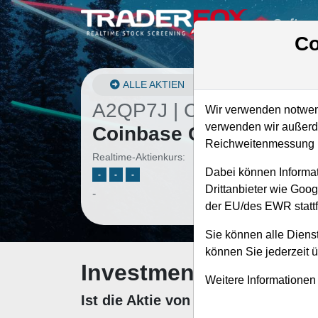
Softwa
Co
ALLE AKTIEN
A2QP7J | COIN
–
Wir verwenden notwend
verwenden wir außerde
Coinbase Global Aktie
Reichweitenmessung u
Realtime-Aktienkurs:
Dabei können Informat
-
-
-
Drittanbieter wie Goo
-
der EU/des EWR stattf
Sie können alle Dienst
können Sie jederzeit 
Investment-Check: K
Weitere Informationen
Ist die Aktie von Coinbase Global