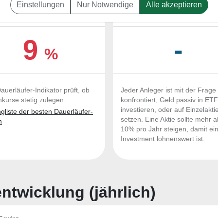
Einstellungen
Nur Notwendige
Alle akzeptieren
UERLÄUFER-QUALITÄTEN
OUTPERFORMER-CHEC
9
-
%
auerläufer-Indikator prüft, ob
Jeder Anleger ist mit der Frage
nkurse stetig zulegen.
konfrontiert, Geld passiv in ET
investieren, oder auf Einzelakti
liste der besten Dauerläufer-
setzen. Eine Aktie sollte mehr a
n
10% pro Jahr steigen, damit ei
Investment lohnenswert ist.
twicklung (jährlich)