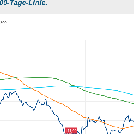
00-Tage-Linie.
200
141,09