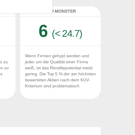
K
KUV-MONSTER
6
(< 24.7)
Wenn Firmen gehypt werden und
Fs zu
jeder um die Qualität einer Firma
en zu
weiß, ist das Renditepotential meist
ls
gering. Die Top 5 % der am höchsten
n
bewerteten Aktien nach dem KUV-
Kriterium sind problematisch.