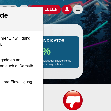
izielle Social Media-Accounts
Aktien- und Artikelsuche öffnen
Seitennavigation öf
BESTELLEN
.de
Ihrer Einwilligung
MONKEY-TRADER INDIKATOR
s,
14.8 %
ngsdaten an
Mit 14.8 % Wahrscheinlichkeit wird selbst der unglücklichst
agierende Trader mit dieser Aktie erfolgreich sein.
kann auch außerhalb
. Ihre Einwilligung
.