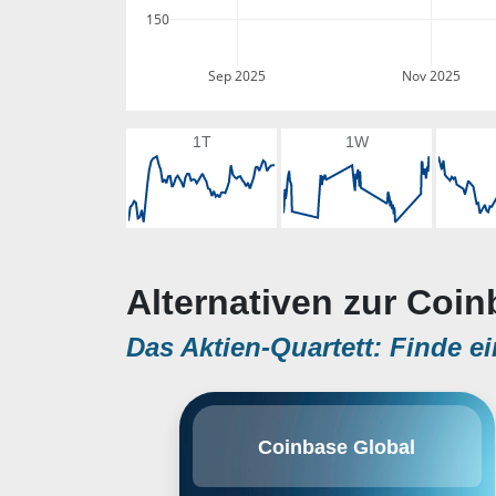
150
Sep 2025
Nov 2025
1T
1W
Alternativen zur Coin
Das Aktien-Quartett: Finde ei
Coinbase wurde 2012 gegründet
Coinbase Global
und ist die führende Plattform für
den Austausch von
Kryptowährungen in den USA. Das