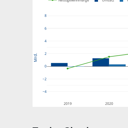
Nettogewinnmarge
Umsatz
8
6
4
2
Mrd.
0
−2
−4
2019
2020