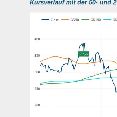
Kursverlauf mit der 50- und 2
Close
GD50
GD150
GD
400
387,27
350
300
250
200