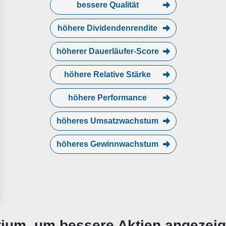
bessere Qualität
höhere Dividendenrendite
höherer Dauerläufer-Score
höhere Relative Stärke
höhere Performance
höheres Umsatzwachstum
höheres Gewinnwachstum
erium, um bessere Aktien angezei