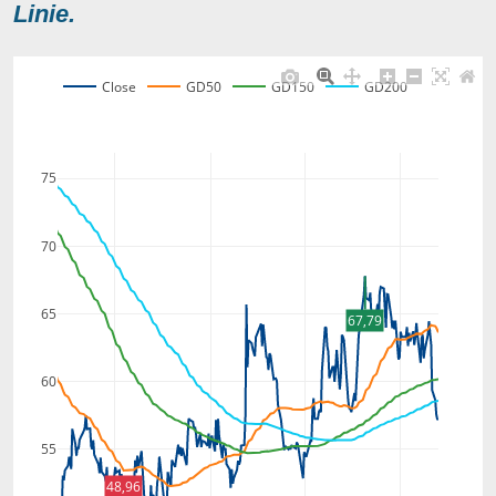
Linie.
Close
GD50
GD150
GD200
75
70
65
67,79
60
55
48,96