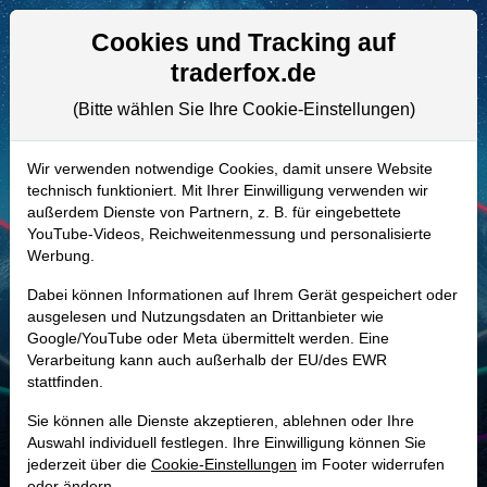
Aktien- und Artikelsuche
Seite
Cookies und Tracking auf
traderfox.de
(Bitte wählen Sie Ihre Cookie-Einstellungen)
ALLE AKTIEN
912855 | COLM
–
Columbia
Wir verwenden notwendige Cookies, damit unsere Website
technisch funktioniert. Mit Ihrer Einwilligung verwenden wir
Sportswear Company Aktie
außerdem Dienste von Partnern, z. B. für eingebettete
Realtime-Aktienkurs:
YouTube-Videos, Reichweitenmessung und personalisierte
Werbung.
-
-
-
-
Dabei können Informationen auf Ihrem Gerät gespeichert oder
ausgelesen und Nutzungsdaten an Drittanbieter wie
Google/YouTube oder Meta übermittelt werden. Eine
Marktkapitalisierung
2,93 Mrd. USD
Verarbeitung kann auch außerhalb der EU/des EWR
stattfinden.
Unternehmenswert
2,76 Mrd. USD
Sie können alle Dienste akzeptieren, ablehnen oder Ihre
Umsatz
3,40 Mrd. USD
Auswahl individuell festlegen. Ihre Einwilligung können Sie
jederzeit über die
Cookie-Einstellungen
im Footer widerrufen
oder ändern.