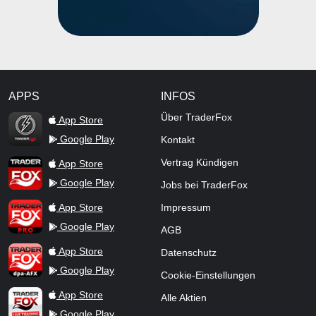
APPS
INFOS
TraderFox Flash
Über TraderFox
App Store
Google Play
Kontakt
TraderFox App
Vertrag Kündigen
App Store
Google Play
Jobs bei TraderFox
TraderFox Pro
App Store
Impressum
Google Play
AGB
TraderFox dpa-AFX ProFeed
App Store
Datenschutz
Google Play
Cookie-Einstellungen
TraderFox Live Trading
App Store
Alle Aktien
Google Play