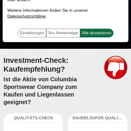
MONKEY-TRADER INDIKATOR
Weitere Informationen finden Sie in unserer
76.8 %
Datenschutzrichtlinie
.
Mit 76.8 % Wahrscheinlichkeit wird selbst der unglücklichst agierende Trader
mit dieser Aktie erfolgreich sein.
Einstellungen
Nur Notwendige
Alle akzeptieren
Investment-Check:
Kaufempfehlung?
Ist die Aktie von Columbia
Sportswear Company zum
Kaufen und Liegenlassen
geeignet?
QUALITÄTS-CHECK
DAUERLÄUFER-QUALITÄTEN