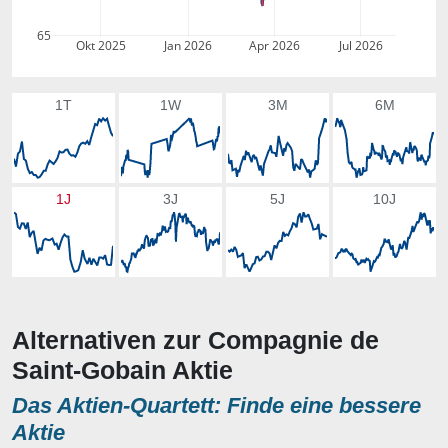
65
Okt 2025
Jan 2026
Apr 2026
Jul 2026
1T
1W
3M
6M
1J
3J
5J
10J
Alternativen zur Compagnie de
Saint-Gobain Aktie
Das Aktien-Quartett: Finde eine bessere
Aktie