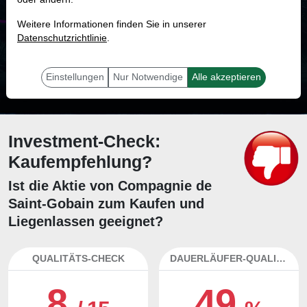
MONKEY-TRADER INDIKATOR
Weitere Informationen finden Sie in unserer
20.7 %
Datenschutzrichtlinie
.
Mit 20.7 % Wahrscheinlichkeit wird selbst der unglücklichst agierende Trader
mit dieser Aktie erfolgreich sein.
Einstellungen
Nur Notwendige
Alle akzeptieren
Investment-Check:
Kaufempfehlung?
Ist die Aktie von Compagnie de
Saint-Gobain zum Kaufen und
Liegenlassen geeignet?
QUALITÄTS-CHECK
DAUERLÄUFER-QUALITÄTEN
8
49