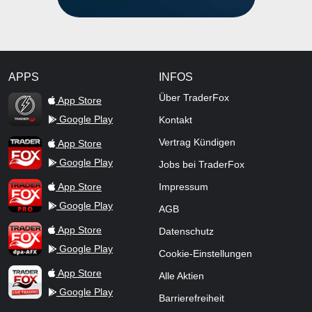
APPS
INFOS
TraderFox Flash
Über TraderFox
App Store
Google Play
Kontakt
TraderFox App
Vertrag Kündigen
App Store
Google Play
Jobs bei TraderFox
TraderFox Pro
App Store
Impressum
Google Play
AGB
TraderFox dpa-AFX ProFeed
App Store
Datenschutz
Google Play
Cookie-Einstellungen
TraderFox Live Trading
App Store
Alle Aktien
Google Play
Barrierefreiheit