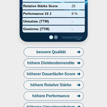
25% des Gruppenumsatzes
Relative Stärke Score
25
beiträgt.
Performance 10 J
8 %
Umsatzw. (TTM)
-
Gewinnw. (TTM)
-
bessere Qualität
höhere Dividendenrendite
höherer Dauerläufer-Score
höhere Relative Stärke
höhere Performance
höheres Umsatzwachstum