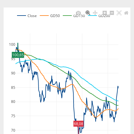
Close
GD50
GD150
GD200
100
100,65
95
90
85
80
75
68,08
70