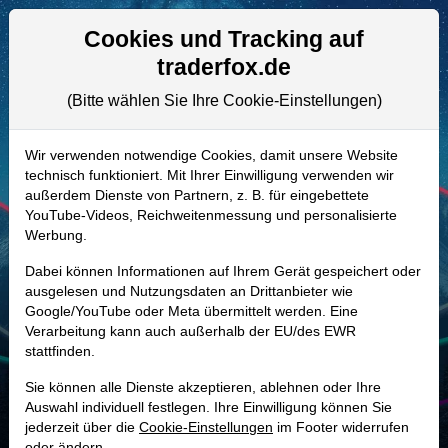
Aktien- und Artikelsuche
Seite
Cookies und Tracking auf
traderfox.de
(Bitte wählen Sie Ihre Cookie-Einstellungen)
ALLE AKTIEN
872087 | GOB
–
Compagnie de
Wir verwenden notwendige Cookies, damit unsere Website
technisch funktioniert. Mit Ihrer Einwilligung verwenden wir
Saint-Gobain Aktie
außerdem Dienste von Partnern, z. B. für eingebettete
Realtime-Aktienkurs:
YouTube-Videos, Reichweitenmessung und personalisierte
Werbung.
-
-
-
-
Dabei können Informationen auf Ihrem Gerät gespeichert oder
ausgelesen und Nutzungsdaten an Drittanbieter wie
Google/YouTube oder Meta übermittelt werden. Eine
Marktkapitalisierung
41,88 Mrd. EUR
Verarbeitung kann auch außerhalb der EU/des EWR
stattfinden.
Unternehmenswert
52,99 Mrd. EUR
Sie können alle Dienste akzeptieren, ablehnen oder Ihre
Umsatz
46,48 Mrd. EUR
Auswahl individuell festlegen. Ihre Einwilligung können Sie
jederzeit über die
Cookie-Einstellungen
im Footer widerrufen
oder ändern.