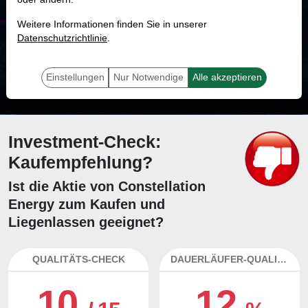
MONKEY-TRADER INDIKATOR
Weitere Informationen finden Sie in unserer
23.9 %
Datenschutzrichtlinie
.
Mit 23.9 % Wahrscheinlichkeit wird selbst der unglücklichst agierende Trader
mit dieser Aktie erfolgreich sein.
Einstellungen
Nur Notwendige
Alle akzeptieren
Investment-Check:
Kaufempfehlung?
Ist die Aktie von Constellation
Energy zum Kaufen und
Liegenlassen geeignet?
QUALITÄTS-CHECK
DAUERLÄUFER-QUALITÄTEN
10
12