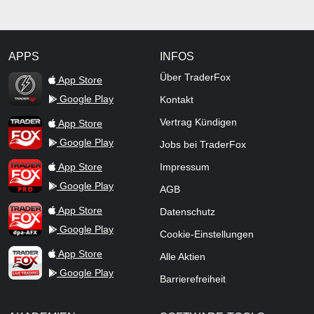
APPS
INFOS
TraderFox Flash
Über TraderFox
App Store
Google Play
Kontakt
TraderFox App
Vertrag Kündigen
App Store
Google Play
Jobs bei TraderFox
TraderFox Pro
App Store
Impressum
Google Play
AGB
TraderFox dpa-AFX ProFeed
App Store
Datenschutz
Google Play
Cookie-Einstellungen
TraderFox Live Trading
App Store
Alle Aktien
Google Play
Barrierefreiheit