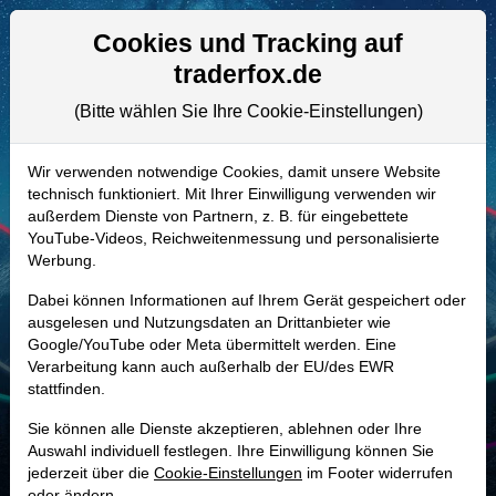
Aktien- und Artikelsuche
Seite
Cookies und Tracking auf
traderfox.de
(Bitte wählen Sie Ihre Cookie-Einstellungen)
ALLE AKTIEN
A3DCXB | CEG
–
Constellation
Wir verwenden notwendige Cookies, damit unsere Website
technisch funktioniert. Mit Ihrer Einwilligung verwenden wir
Energy Aktie
außerdem Dienste von Partnern, z. B. für eingebettete
Realtime-Aktienkurs:
YouTube-Videos, Reichweitenmessung und personalisierte
Werbung.
-
-
-
-
Dabei können Informationen auf Ihrem Gerät gespeichert oder
ausgelesen und Nutzungsdaten an Drittanbieter wie
Google/YouTube oder Meta übermittelt werden. Eine
Marktkapitalisierung
93,19 Mrd. USD
Verarbeitung kann auch außerhalb der EU/des EWR
stattfinden.
Unternehmenswert
114,85 Mrd. USD
Sie können alle Dienste akzeptieren, ablehnen oder Ihre
Umsatz
25,53 Mrd. USD
Auswahl individuell festlegen. Ihre Einwilligung können Sie
jederzeit über die
Cookie-Einstellungen
im Footer widerrufen
oder ändern.