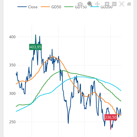
Close
GD50
GD150
GD200
400
403,95
350
300
236,50
250