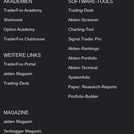
AKADEMIEN
SOFTWARE-TOOLS
TraderFox Academy
Trading-Desk
SheInvest
Aktien-Screener
Option Academy
Charting-Tool
TraderFox Clubhouse
Signal Trader Pro
Aktien-Rankings
WEITERE LINKS
Aktien-Portfolio
TraderFox Portal
Aktien-Terminal
aktien Magazin
Systemfolio
Trading-Desk
Paper: Research-Reports
Portfolio-Builder
MAGAZINE
aktien
Magazin
Tenbagger Magazin