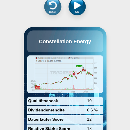
Constellation Energy Corp.
Constellation Energy
engages in the generation,
supply, and marketing of clean
electricity, and renewable energy
products and solutions. The firm
also offers wholesale energy,
retail products and services. It
operates under the following
geographical segments: Mid-
Atlantic, Midwest, New York,
Electric Reliability Council of
Texas (ERCOT), and Other Power
Regions Segment. The company
was founded in 1960 and is
Qualitätscheck
10
headquartered in Baltimore, MD.
Dividendenrendite
0.6 %
Dauerläufer Score
12
Relative Stärke Score
18