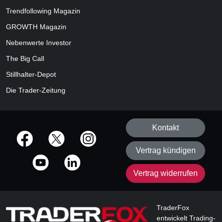
Trendfollowing Magazin
GROWTH
Magazin
Nebenwerte Investor
The Big Call
Stillhalter-Depot
Die Trader-Zeitung
Kontakt
offizielle Social Media-Accounts
Vertrag kündigen
Vertrag widerrufen
TraderFox
entwickelt Trading-