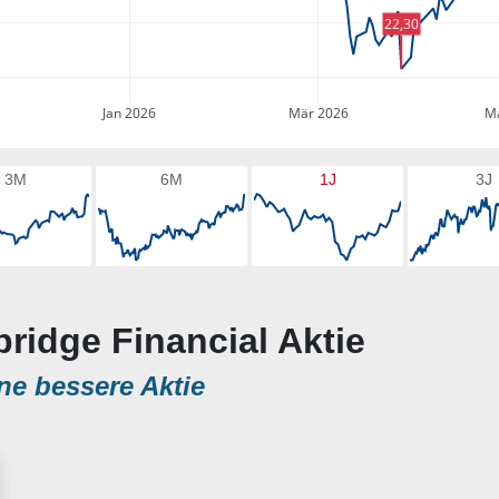
22,30
Jan 2026
Mär 2026
Ma
3M
6M
1J
3J
bridge Financial Aktie
ne bessere Aktie