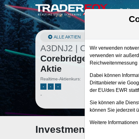
Softwa
Co
ALLE AKTIEN
A3DNJ2 | CRBG
–
Wir verwenden notwend
verwenden wir außerde
Corebridge Financial
Reichweitenmessung u
Aktie
Dabei können Informat
Realtime-Aktienkurs:
Drittanbieter wie Goo
-
-
-
der EU/des EWR stattf
-
Sie können alle Dienst
können Sie jederzeit 
Weitere Informationen
Investment-Check: K