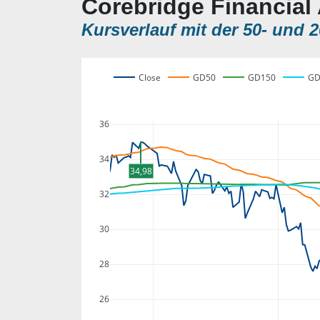
Corebridge Financial 
Kursverlauf mit der 50- und 2
Close
GD50
GD150
GD
36
34
34,98
32
30
28
26