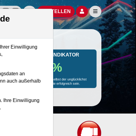
izielle Social Media-Accounts
Aktien- und Artikelsuche öffnen
Seitennavigation öf
BESTELLEN
.de
Ihrer Einwilligung
s,
MONKEY-TRADER INDIKATOR
29.5 %
ngsdaten an
Mit 29.5 % Wahrscheinlichkeit wird selbst der unglücklichst
kann auch außerhalb
agierende Trader mit dieser Aktie erfolgreich sein.
. Ihre Einwilligung
.