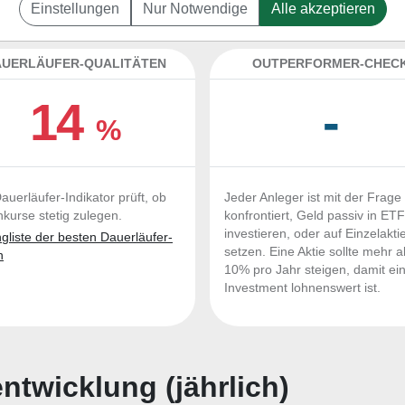
ncial zum Kaufen und Liegenlassen geeignet?
Einstellungen
Nur Notwendige
Alle akzeptieren
UERLÄUFER-QUALITÄTEN
OUTPERFORMER-CHEC
14
-
%
auerläufer-Indikator prüft, ob
Jeder Anleger ist mit der Frage
nkurse stetig zulegen.
konfrontiert, Geld passiv in ET
investieren, oder auf Einzelakti
liste der besten Dauerläufer-
setzen. Eine Aktie sollte mehr a
n
10% pro Jahr steigen, damit ei
Investment lohnenswert ist.
twicklung (jährlich)