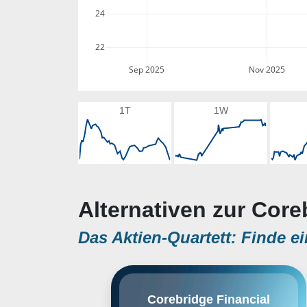
24
22
Sep 2025
Nov 2025
1T
1W
Alternativen zur Core
Das Aktien-Quartett: Finde ei
Corebridge Financial, Inc.
Corebridge Financial
engages in the provision of