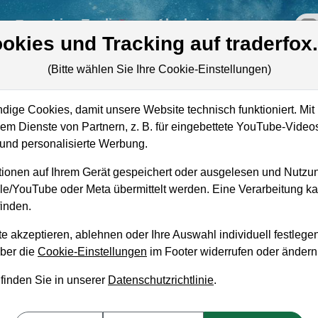
re
Live-Trading
Akademie
off
okies und Tracking auf traderfox
(Bitte wählen Sie Ihre Cookie-Einstellungen)
ige Cookies, damit unsere Website technisch funktioniert. Mit 
m Dienste von Partnern, z. B. für eingebettete YouTube-Video
Marktkapitalisierung
15,01 Mrd. USD
nd personalisierte Werbung.
Unternehmenswert
26,02 Mrd. USD
ionen auf Ihrem Gerät gespeichert oder ausgelesen und Nutzu
gle/YouTube oder Meta übermittelt werden. Eine Verarbeitung 
Umsatz
18,02 Mrd. USD
inden.
e akzeptieren, ablehnen oder Ihre Auswahl individuell festlegen
über die
Cookie-Einstellungen
im Footer widerrufen oder ändern
 finden Sie in unserer
Datenschutzrichtlinie
.
aufempfehlung?