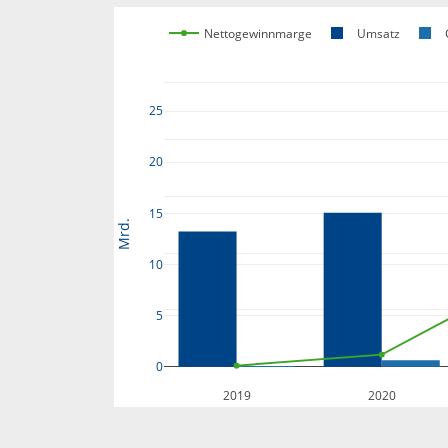
Nettogewinnmarge
Umsatz
25
20
15
Mrd.
10
5
0
2019
2020