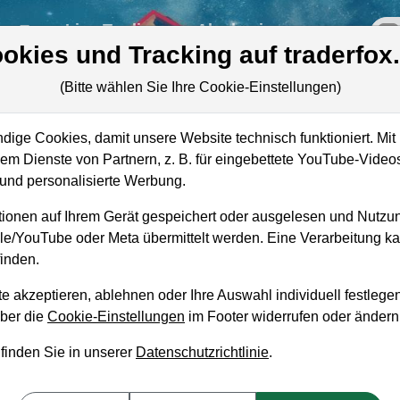
re
Live-Trading
Akademie
off
okies und Tracking auf traderfox
(Bitte wählen Sie Ihre Cookie-Einstellungen)
ige Cookies, damit unsere Website technisch funktioniert. Mit 
Marktkapitalisierung
583,94 Mio. USD
m Dienste von Partnern, z. B. für eingebettete YouTube-Video
nd personalisierte Werbung.
Unternehmenswert
550,74 Mio. USD
ionen auf Ihrem Gerät gespeichert oder ausgelesen und Nutzu
Umsatz
311,71 Mio. USD
gle/YouTube oder Meta übermittelt werden. Eine Verarbeitung 
inden.
e akzeptieren, ablehnen oder Ihre Auswahl individuell festlegen
über die
Cookie-Einstellungen
im Footer widerrufen oder ändern
aufempfehlung?
 finden Sie in unserer
Datenschutzrichtlinie
.
ufen und Liegenlassen geeignet?