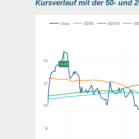
Kursverlauf mit der 50- und 2
Close
GD50
GD150
GD
14
14,83
12
10
8