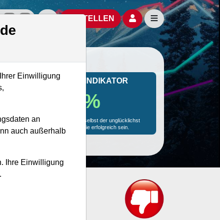
izielle Social Media-Accounts
Aktien- und Artikelsuche öffnen
Seitennavigation öf
BESTELLEN
.de
Ihrer Einwilligung
MONKEY-TRADER INDIKATOR
s,
29.7 %
ngsdaten an
Mit 29.7 % Wahrscheinlichkeit wird selbst der unglücklichst
agierende Trader mit dieser Aktie erfolgreich sein.
kann auch außerhalb
. Ihre Einwilligung
.