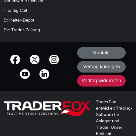
Nebenwerte Investor
The Big Call
Stillhalter-Depot
Die Trader-Zeitung
Kontakt
offizielle Social Media-Accounts
Vertrag kündigen
Vertrag widerrufen
TraderFox
entwickelt Trading-
Software für
Anleger und
Trader. Unser
Echtzeit-