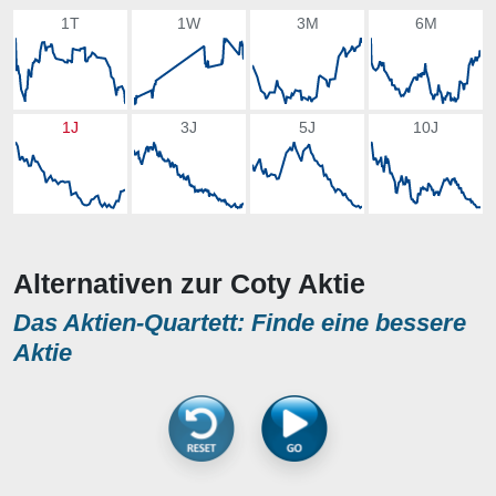
1T
1W
3M
6M
1J
3J
5J
10J
Alternativen zur Coty Aktie
Das Aktien-Quartett: Finde eine bessere
Aktie