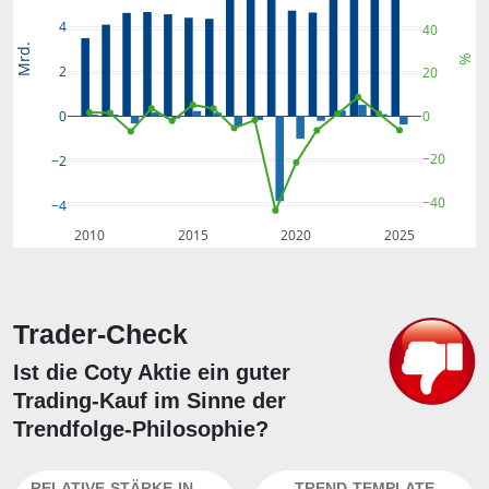
4
40
Mrd.
%
2
20
0
0
−20
−2
−40
−4
2010
2015
2020
2025
Trader-Check
Ist die Coty Aktie ein guter
Trading-Kauf im Sinne der
Trendfolge-Philosophie?
RELATIVE-STÄRKE-INDEX
TREND-TEMPLATE