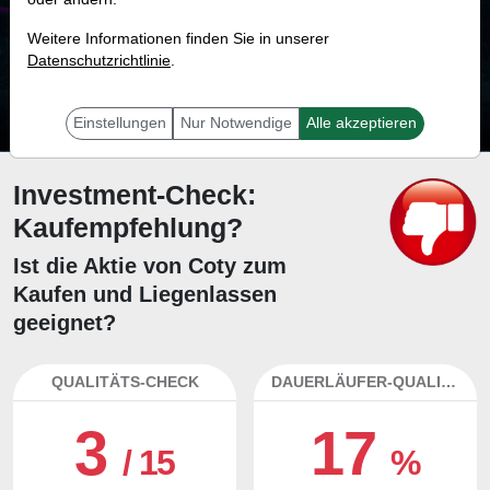
14.0 %
Weitere Informationen finden Sie in unserer
Datenschutzrichtlinie
Mit 14.0 % Wahrscheinlichkeit wird selbst der unglücklichst agierende Trader
.
mit dieser Aktie erfolgreich sein.
Einstellungen
Nur Notwendige
Alle akzeptieren
Investment-Check:
Kaufempfehlung?
Ist die Aktie von Coty zum
Kaufen und Liegenlassen
geeignet?
QUALITÄTS-CHECK
DAUERLÄUFER-QUALITÄTEN
3
17
/ 15
%