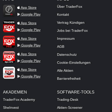
TraderFox Flash
Über TraderFox
App Store
Google Play
Kontakt
TraderFox App
Vertrag Kündigen
App Store
Google Play
Jobs bei TraderFox
TraderFox Pro
App Store
Impressum
Google Play
AGB
TraderFox dpa-AFX ProFeed
App Store
Datenschutz
Google Play
Cookie-Einstellungen
TraderFox Live Trading
App Store
Alle Aktien
Google Play
Barrierefreiheit
AKADEMIEN
SOFTWARE-TOOLS
TraderFox Academy
Trading-Desk
SheInvest
Aktien-Screener