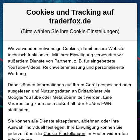
Aktien- und Artikelsuche
Seite
Cookies und Tracking auf
traderfox.de
(Bitte wählen Sie Ihre Cookie-Einstellungen)
ALLE AKTIEN
A1WY6X | COTY
–
Coty Aktie
Wir verwenden notwendige Cookies, damit unsere Website
technisch funktioniert. Mit Ihrer Einwilligung verwenden wir
Realtime-Aktienkurs:
außerdem Dienste von Partnern, z. B. für eingebettete
-
-
-
YouTube-Videos, Reichweitenmessung und personalisierte
-
Werbung.
Dabei können Informationen auf Ihrem Gerät gespeichert oder
Marktkapitalisierung
2,49 Mrd. USD
ausgelesen und Nutzungsdaten an Drittanbieter wie
Google/YouTube oder Meta übermittelt werden. Eine
Unternehmenswert
5,80 Mrd. USD
Verarbeitung kann auch außerhalb der EU/des EWR
stattfinden.
Umsatz
5,89 Mrd. USD
Sie können alle Dienste akzeptieren, ablehnen oder Ihre
Auswahl individuell festlegen. Ihre Einwilligung können Sie
jederzeit über die
Cookie-Einstellungen
im Footer widerrufen
MONKEY-TRADER INDIKATOR
oder ändern.