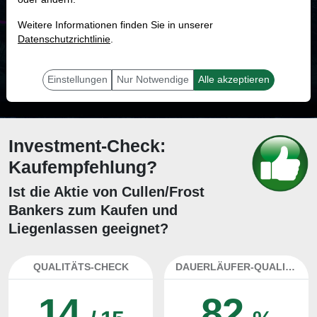
MONKEY-TRADER INDIKATOR
Weitere Informationen finden Sie in unserer
81.5 %
Datenschutzrichtlinie
.
Mit 81.5 % Wahrscheinlichkeit wird selbst der unglücklichst agierende Trader
mit dieser Aktie erfolgreich sein.
Einstellungen
Nur Notwendige
Alle akzeptieren
Investment-Check:
Kaufempfehlung?
Ist die Aktie von Cullen/Frost
Bankers zum Kaufen und
Liegenlassen geeignet?
QUALITÄTS-CHECK
DAUERLÄUFER-QUALITÄTEN
14
82