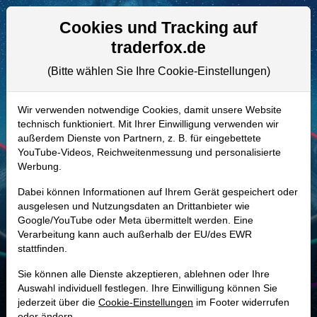
Aktien- und Artikelsuche
Seite
Cookies und Tracking auf
traderfox.de
(Bitte wählen Sie Ihre Cookie-Einstellungen)
ALLE AKTIEN
906913 | CFR
–
Cullen/Frost
Wir verwenden notwendige Cookies, damit unsere Website
technisch funktioniert. Mit Ihrer Einwilligung verwenden wir
Bankers Aktie
außerdem Dienste von Partnern, z. B. für eingebettete
Realtime-Aktienkurs:
YouTube-Videos, Reichweitenmessung und personalisierte
Werbung.
-
-
-
-
Dabei können Informationen auf Ihrem Gerät gespeichert oder
ausgelesen und Nutzungsdaten an Drittanbieter wie
Google/YouTube oder Meta übermittelt werden. Eine
Marktkapitalisierung
10,22 Mrd. USD
Verarbeitung kann auch außerhalb der EU/des EWR
stattfinden.
Unternehmenswert
10,59 Mrd. USD
Sie können alle Dienste akzeptieren, ablehnen oder Ihre
Umsatz
2,24 Mrd. USD
Auswahl individuell festlegen. Ihre Einwilligung können Sie
jederzeit über die
Cookie-Einstellungen
im Footer widerrufen
oder ändern.