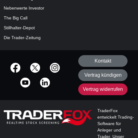
Nebenwerte Investor
The Big Call
Stillhalter-Depot
Die Trader-Zeitung
Kontakt
offizielle Social Media-Accounts
Vertrag kündigen
Vertrag widerrufen
TraderFox
entwickelt Trading-
Software für
Anleger und
Trader. Unser