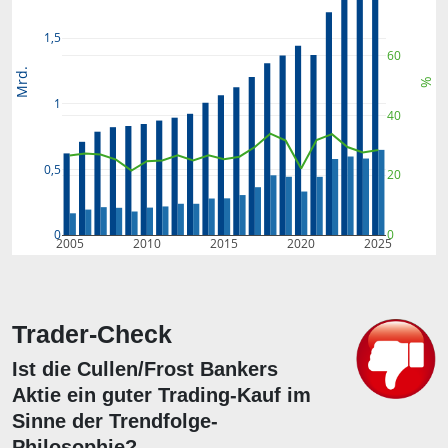
1,5
60
Mrd.
%
1
40
0,5
20
0
0
2005
2010
2015
2020
2025
Trader-Check
Ist die Cullen/Frost Bankers
Aktie ein guter Trading-Kauf im
Sinne der Trendfolge-
Philosophie?