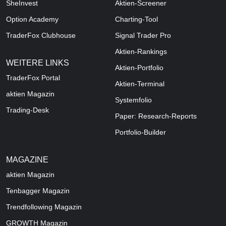
SheInvest
Aktien-Screener
Option Academy
Charting-Tool
TraderFox Clubhouse
Signal Trader Pro
Aktien-Rankings
WEITERE LINKS
Aktien-Portfolio
TraderFox Portal
Aktien-Terminal
aktien Magazin
Systemfolio
Trading-Desk
Paper: Research-Reports
Portfolio-Builder
MAGAZINE
aktien
Magazin
Tenbagger Magazin
Trendfollowing Magazin
GROWTH
Magazin