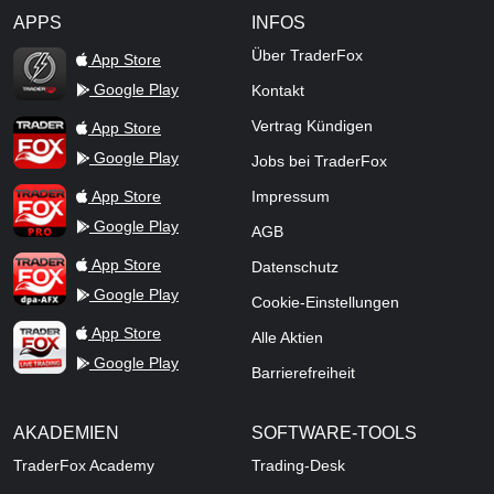
APPS
INFOS
TraderFox Flash
Über TraderFox
App Store
Google Play
Kontakt
TraderFox App
Vertrag Kündigen
App Store
Google Play
Jobs bei TraderFox
TraderFox Pro
App Store
Impressum
Google Play
AGB
TraderFox dpa-AFX ProFeed
App Store
Datenschutz
Google Play
Cookie-Einstellungen
TraderFox Live Trading
App Store
Alle Aktien
Google Play
Barrierefreiheit
AKADEMIEN
SOFTWARE-TOOLS
TraderFox Academy
Trading-Desk