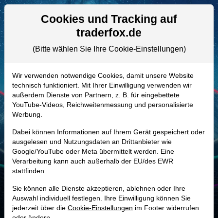
Aktien- und Artikelsuche
Seite
Cookies und Tracking auf
traderfox.de
(Bitte wählen Sie Ihre Cookie-Einstellungen)
ALLE AKTIEN
A0NC7J | DAN
–
Dana Aktie
Wir verwenden notwendige Cookies, damit unsere Website
technisch funktioniert. Mit Ihrer Einwilligung verwenden wir
Realtime-Aktienkurs:
außerdem Dienste von Partnern, z. B. für eingebettete
-
-
-
YouTube-Videos, Reichweitenmessung und personalisierte
-
Werbung.
Dabei können Informationen auf Ihrem Gerät gespeichert oder
Marktkapitalisierung
3,14 Mrd. USD
ausgelesen und Nutzungsdaten an Drittanbieter wie
Google/YouTube oder Meta übermittelt werden. Eine
Unternehmenswert
4,20 Mrd. USD
Verarbeitung kann auch außerhalb der EU/des EWR
stattfinden.
Umsatz
7,50 Mrd. USD
Sie können alle Dienste akzeptieren, ablehnen oder Ihre
Auswahl individuell festlegen. Ihre Einwilligung können Sie
jederzeit über die
Cookie-Einstellungen
im Footer widerrufen
MONKEY-TRADER INDIKATOR
oder ändern.