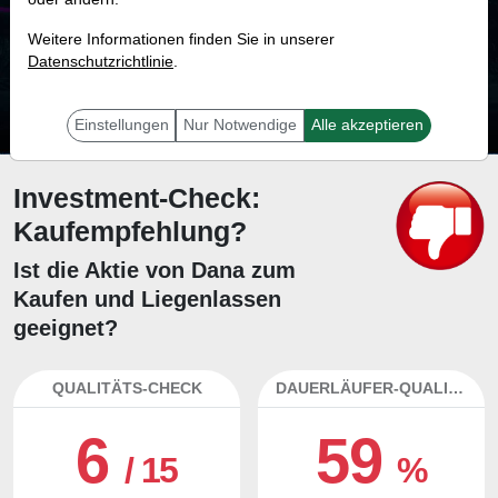
80.0 %
Weitere Informationen finden Sie in unserer
Datenschutzrichtlinie
Mit 80.0 % Wahrscheinlichkeit wird selbst der unglücklichst agierende Trader
.
mit dieser Aktie erfolgreich sein.
Einstellungen
Nur Notwendige
Alle akzeptieren
Investment-Check:
Kaufempfehlung?
Ist die Aktie von Dana zum
Kaufen und Liegenlassen
geeignet?
QUALITÄTS-CHECK
DAUERLÄUFER-QUALITÄTEN
6
59
/ 15
%