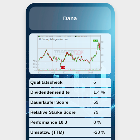
Dana Incorporated ist ein US-
Dana
amerikanischer
Automobilzulieferer. Das
Unternehmen plant, entwickelt
und produziert Value-Added-
Produkte und Systeme für
Personenwagen, Lastwagen und
Nutzfahrzeuge. Schlüsselprodukte
sind neben anderen Vorder- und
Hinterachsen, Differentiale,
Antriebswellen,
Druckluftkontrollen und andere
Kontrollsysteme,
Zylinderkopfdichtungen,
Qualitätscheck
6
Kühlsysteme oder Elemente für
Dividendenrendite
1.4 %
die Brennstoffzelle. Eingesetzt
werden diese in PKW,
Dauerläufer Score
59
Nutzfahrzeugen und
Arbeitsmaschinen.
Relative Stärke Score
79
Performance 10 J
8 %
Umsatzw. (TTM)
-23 %