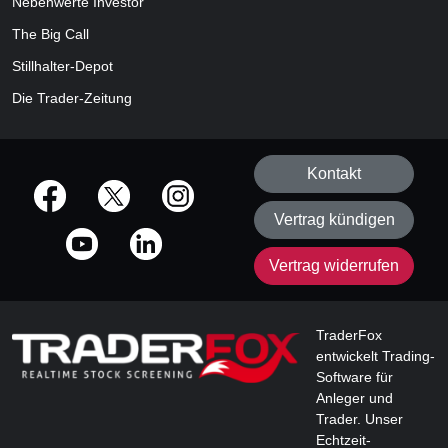
Nebenwerte Investor
The Big Call
Stillhalter-Depot
Die Trader-Zeitung
Kontakt
offizielle Social Media-Accounts
Vertrag kündigen
Vertrag widerrufen
TraderFox
entwickelt Trading-
Software für
Anleger und
Trader. Unser
Echtzeit-