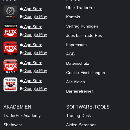
TraderFox Flash
Über TraderFox
App Store
Google Play
Kontakt
TraderFox App
Vertrag Kündigen
App Store
Google Play
Jobs bei TraderFox
TraderFox Pro
App Store
Impressum
Google Play
AGB
TraderFox dpa-AFX ProFeed
App Store
Datenschutz
Google Play
Cookie-Einstellungen
TraderFox Live Trading
App Store
Alle Aktien
Google Play
Barrierefreiheit
AKADEMIEN
SOFTWARE-TOOLS
TraderFox Academy
Trading-Desk
SheInvest
Aktien-Screener