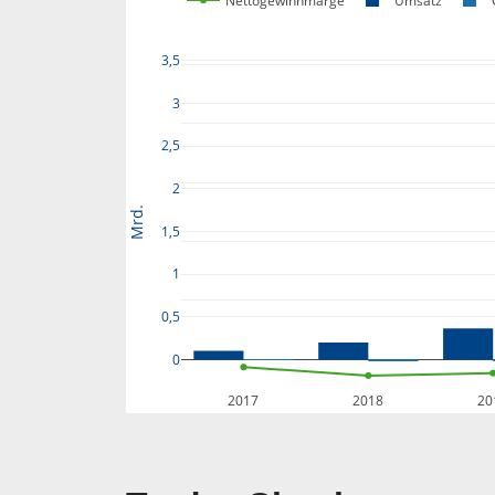
Nettogewinnmarge
Umsatz
3,5
3
2,5
2
Mrd.
1,5
1
0,5
0
2017
2018
20