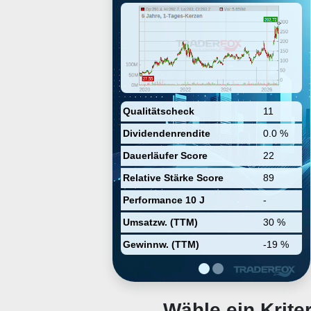
operations teams and business
users. Its platform integrates and
automates infrastructure
monitoring, application
performance monitoring and log
management to provide real-time
observability of its customers'
entire technology stack. The
company was founded by Olivier
Pomel and Alexis Lê-Quôc on
Qualitätscheck
11
June 4, 2010 and is headquartered
Dividendenrendite
0.0 %
in New York, NY.
Dauerläufer Score
22
Relative Stärke Score
89
Performance 10 J
-
Umsatzw. (TTM)
30 %
Gewinnw. (TTM)
-19 %
Wähle ein Krit