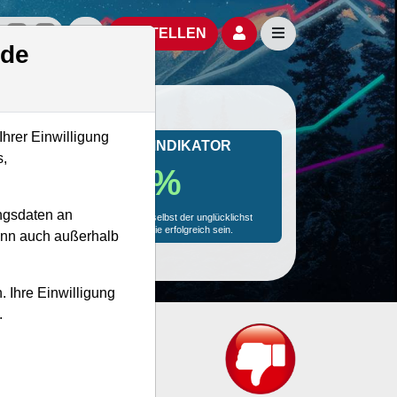
izielle Social Media-Accounts
Aktien- und Artikelsuche öffnen
Seitennavigation öf
BESTELLEN
.de
Ihrer Einwilligung
MONKEY-TRADER INDIKATOR
s,
60.7 %
ngsdaten an
Mit 60.7 % Wahrscheinlichkeit wird selbst der unglücklichst
agierende Trader mit dieser Aktie erfolgreich sein.
kann auch außerhalb
. Ihre Einwilligung
.