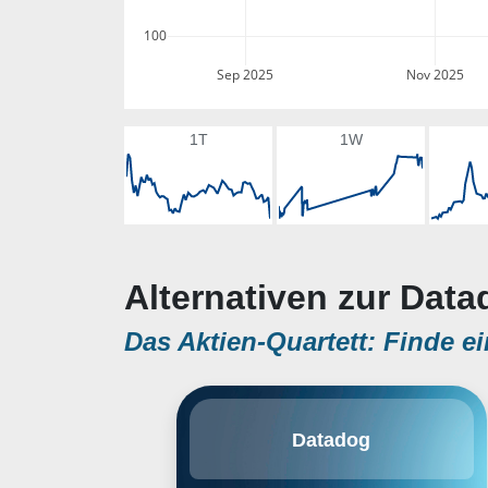
100
Sep 2025
Nov 2025
1T
1W
Alternativen zur Data
Das Aktien-Quartett: Finde ei
Datadog, Inc. engages in the
Datadog
development of a monitoring and
analytics platform for developers,
information technology