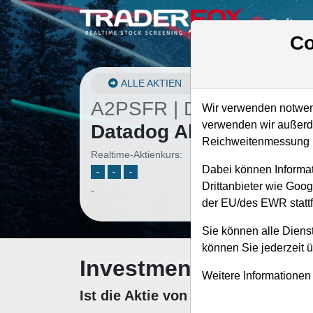
Softwa
Co
ALLE AKTIEN
A2PSFR | DDOG
–
Wir verwenden notwend
verwenden wir außerde
Datadog Aktie
Reichweitenmessung u
Realtime-Aktienkurs:
Dabei können Informat
-
-
-
Drittanbieter wie Goo
-
der EU/des EWR stattf
Sie können alle Dienst
können Sie jederzeit 
Investment-Check: K
Weitere Informationen
Ist die Aktie von Datadog zum Kau