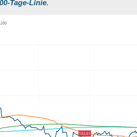
00-Tage-Linie.
200
102,61