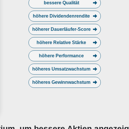
bessere Qualität
höhere Dividendenrendite
höherer Dauerläufer-Score
höhere Relative Stärke
höhere Performance
höheres Umsatzwachstum
höheres Gewinnwachstum
erium, um bessere Aktien angezei