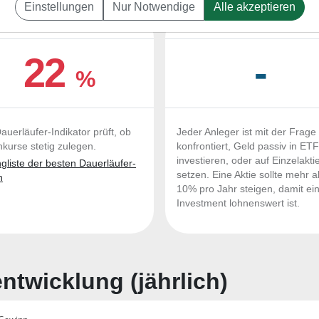
Einstellungen
Nur Notwendige
Alle akzeptieren
UERLÄUFER-QUALITÄTEN
OUTPERFORMER-CHEC
22
-
%
auerläufer-Indikator prüft, ob
Jeder Anleger ist mit der Frage
nkurse stetig zulegen.
konfrontiert, Geld passiv in ET
investieren, oder auf Einzelakti
liste der besten Dauerläufer-
setzen. Eine Aktie sollte mehr a
n
10% pro Jahr steigen, damit ei
Investment lohnenswert ist.
twicklung (jährlich)