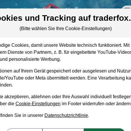
re
Live-Trading
Akademie
off
okies und Tracking auf traderfox
(Bitte wählen Sie Ihre Cookie-Einstellungen)
ige Cookies, damit unsere Website technisch funktioniert. Mit 
Marktkapitalisierung
101,07 Mrd. USD
m Dienste von Partnern, z. B. für eingebettete YouTube-Video
nd personalisierte Werbung.
Unternehmenswert
97,60 Mrd. USD
ionen auf Ihrem Gerät gespeichert oder ausgelesen und Nutzu
Umsatz
3,43 Mrd. USD
gle/YouTube oder Meta übermittelt werden. Eine Verarbeitung 
inden.
e akzeptieren, ablehnen oder Ihre Auswahl individuell festlegen
über die
Cookie-Einstellungen
im Footer widerrufen oder ändern
aufempfehlung?
 finden Sie in unserer
Datenschutzrichtlinie
.
fen und Liegenlassen geeignet?