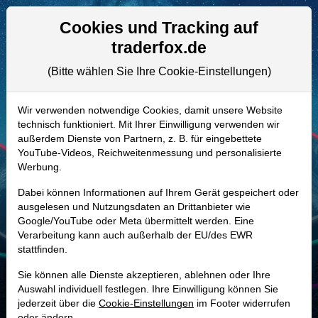
Aktien- und Artikelsuche
Seite
Cookies und Tracking auf
traderfox.de
(Bitte wählen Sie Ihre Cookie-Einstellungen)
ALLE AKTIEN
894298 | DECK
–
Deckers Outdoor
Wir verwenden notwendige Cookies, damit unsere Website
technisch funktioniert. Mit Ihrer Einwilligung verwenden wir
Aktie
außerdem Dienste von Partnern, z. B. für eingebettete
Realtime-Aktienkurs:
YouTube-Videos, Reichweitenmessung und personalisierte
Werbung.
-
-
-
-
Dabei können Informationen auf Ihrem Gerät gespeichert oder
ausgelesen und Nutzungsdaten an Drittanbieter wie
Google/YouTube oder Meta übermittelt werden. Eine
Marktkapitalisierung
13,19 Mrd. USD
Verarbeitung kann auch außerhalb der EU/des EWR
stattfinden.
Unternehmenswert
12,06 Mrd. USD
Sie können alle Dienste akzeptieren, ablehnen oder Ihre
Umsatz
5,47 Mrd. USD
Auswahl individuell festlegen. Ihre Einwilligung können Sie
jederzeit über die
Cookie-Einstellungen
im Footer widerrufen
oder ändern.