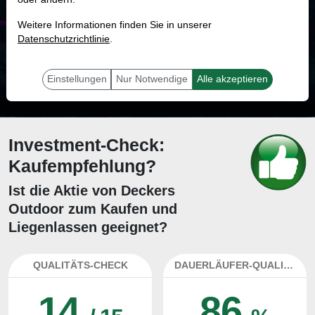
MONKEY-TRADER INDIKATOR
Weitere Informationen finden Sie in unserer
50.0 %
Datenschutzrichtlinie
.
Mit 50.0 % Wahrscheinlichkeit wird selbst der unglücklichst agierende Trader
mit dieser Aktie erfolgreich sein.
Einstellungen
Nur Notwendige
Alle akzeptieren
Investment-Check:
Kaufempfehlung?
Ist die Aktie von Deckers
Outdoor zum Kaufen und
Liegenlassen geeignet?
QUALITÄTS-CHECK
DAUERLÄUFER-QUALITÄTEN
14
86