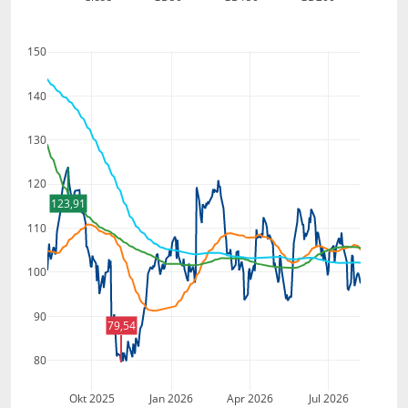
150
140
130
120
123,91
110
100
90
79,54
80
Okt 2025
Jan 2026
Apr 2026
Jul 2026