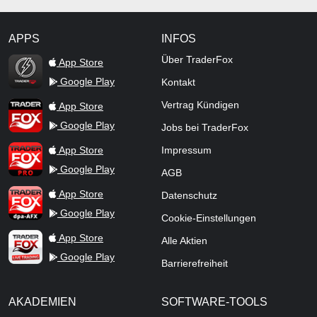
APPS
INFOS
TraderFox Flash
Über TraderFox
App Store
Google Play
Kontakt
TraderFox App
Vertrag Kündigen
App Store
Google Play
Jobs bei TraderFox
TraderFox Pro
App Store
Impressum
Google Play
AGB
TraderFox dpa-AFX ProFeed
App Store
Datenschutz
Google Play
Cookie-Einstellungen
TraderFox Live Trading
App Store
Alle Aktien
Google Play
Barrierefreiheit
AKADEMIEN
SOFTWARE-TOOLS