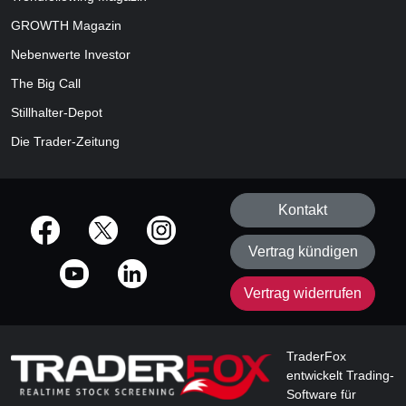
GROWTH
Magazin
Nebenwerte Investor
The Big Call
Stillhalter-Depot
Die Trader-Zeitung
Kontakt
offizielle Social Media-Accounts
Vertrag kündigen
Vertrag widerrufen
TraderFox
entwickelt Trading-
Software für