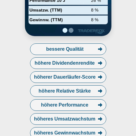
Performance 10 J
26 %
the sport sandal and modern
outdoor lifestyle category, such
Umsatzw. (TTM)
8 %
as sandals, shoes, and boots. The
Sanuk Brand segment originated
Gewinnw. (TTM)
8 %
in Southern California surf culture
and has emerged into a lifestyle
brand with a presence in the
relaxed casual shoe and sandal
categories. The Other Brands
segment includes the Koolaburra
bessere Qualität
by UGG brand. The Direct-to-
Consumer segment consists of
höhere Dividendenrendite
retail sto
höherer Dauerläufer-Score
höhere Relative Stärke
höhere Performance
höheres Umsatzwachstum
höheres Gewinnwachstum