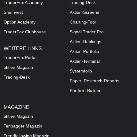
TraderFox Academy
Trading-Desk
SheInvest
Aktien-Screener
Option Academy
Charting-Tool
TraderFox Clubhouse
Signal Trader Pro
Aktien-Rankings
WEITERE LINKS
Aktien-Portfolio
TraderFox Portal
Aktien-Terminal
aktien Magazin
Systemfolio
Trading-Desk
Paper: Research-Reports
Portfolio-Builder
MAGAZINE
aktien
Magazin
Tenbagger Magazin
Trendfollowing Magazin