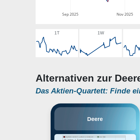
Sep 2025
Nov 2025
1T
1W
Alternativen zur Deer
Das Aktien-Quartett: Finde ei
Deere produziert Land-, Rasen-,
Deere
Bau- und Forstmaschinen. Die
Bereiche Landwirtschaft und
Rasen machen rund 70% des
Umsatzes des Unternehmens im