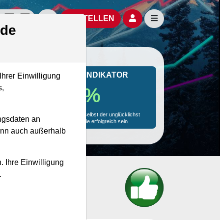
izielle Social Media-Accounts
Aktien- und Artikelsuche öffnen
Seitennavigation öf
BESTELLEN
.de
MONKEY-TRADER INDIKATOR
Ihrer Einwilligung
s,
76.1 %
Mit 76.1 % Wahrscheinlichkeit wird selbst der unglücklichst
ngsdaten an
agierende Trader mit dieser Aktie erfolgreich sein.
kann auch außerhalb
. Ihre Einwilligung
.