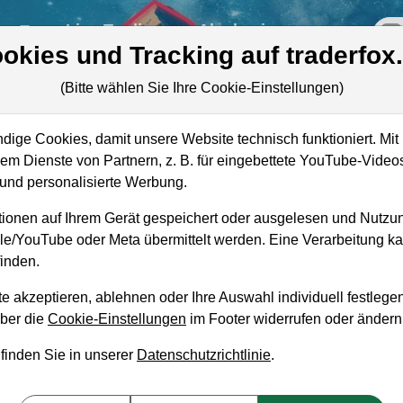
re
Live-Trading
Akademie
off
okies und Tracking auf traderfox
(Bitte wählen Sie Ihre Cookie-Einstellungen)
ie
ige Cookies, damit unsere Website technisch funktioniert. Mit 
Marktkapitalisierung
165,64 Mrd. USD
m Dienste von Partnern, z. B. für eingebettete YouTube-Video
Unternehmenswert
220,47 Mrd. USD
nd personalisierte Werbung.
Umsatz
44,66 Mrd. USD
ionen auf Ihrem Gerät gespeichert oder ausgelesen und Nutzu
gle/YouTube oder Meta übermittelt werden. Eine Verarbeitung 
inden.
e akzeptieren, ablehnen oder Ihre Auswahl individuell festlegen
aufempfehlung?
über die
Cookie-Einstellungen
im Footer widerrufen oder ändern
 finden Sie in unserer
Datenschutzrichtlinie
.
n und Liegenlassen geeignet?