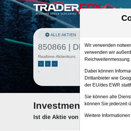
Softwa
Co
ALLE AKTIEN
850866 | DE
–
Deere Akt
Wir verwenden notwend
verwenden wir außerde
Realtime-Aktienkurs:
Reichweitenmessung u
-
-
-
Dabei können Informat
-
Drittanbieter wie Goo
der EU/des EWR stattf
Sie können alle Dienst
Investment-Check: K
können Sie jederzeit 
Weitere Informationen
Ist die Aktie von Deere zum Kaufe