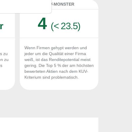
K
KUV-MONSTER
4
r
(< 23.5)
Wenn Firmen gehypt werden und
Fs zu
jeder um die Qualität einer Firma
en zu
weiß, ist das Renditepotential meist
ls
gering. Die Top 5 % der am höchsten
n
bewerteten Aktien nach dem KUV-
Kriterium sind problematisch.