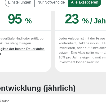
Einstellungen
Nur Notwendige
Alle akzeptieren
UERLÄUFER-QUALITÄTEN
OUTPERFORMER-CHEC
95
23
%
% / Jah
auerläufer-Indikator prüft, ob
Jeder Anleger ist mit der Frage
nkurse stetig zulegen.
konfrontiert, Geld passiv in ET
investieren, oder auf Einzelakti
liste der besten Dauerläufer-
setzen. Eine Aktie sollte mehr a
n
10% pro Jahr steigen, damit ei
Investment lohnenswert ist.
twicklung (jährlich)
Gewinn