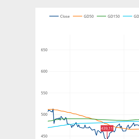
Close
GD50
GD150
GD
650
600
550
500
439,11
450