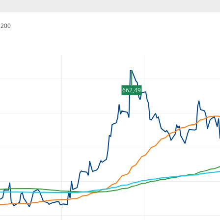
200
662,49