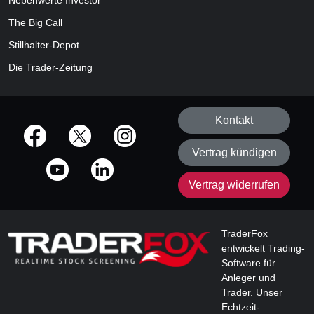
Nebenwerte Investor
The Big Call
Stillhalter-Depot
Die Trader-Zeitung
Kontakt
offizielle Social Media-Accounts
Vertrag kündigen
Vertrag widerrufen
TraderFox
entwickelt Trading-
Software für
Anleger und
Trader. Unser
Echtzeit-