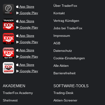
TraderFox Flash
Über TraderFox
App Store
Google Play
Kontakt
TraderFox App
Vertrag Kündigen
App Store
Google Play
Jobs bei TraderFox
TraderFox Pro
App Store
Impressum
Google Play
AGB
TraderFox dpa-AFX ProFeed
App Store
Datenschutz
Google Play
Cookie-Einstellungen
TraderFox Live Trading
App Store
Alle Aktien
Google Play
Barrierefreiheit
AKADEMIEN
SOFTWARE-TOOLS
TraderFox Academy
Trading-Desk
SheInvest
Aktien-Screener