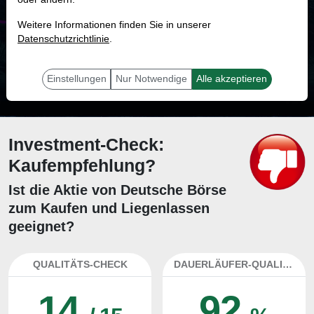
MONKEY-TRADER INDIKATOR
Weitere Informationen finden Sie in unserer
60.6 %
Datenschutzrichtlinie
.
Mit 60.6 % Wahrscheinlichkeit wird selbst der unglücklichst agierende Trader
mit dieser Aktie erfolgreich sein.
Einstellungen
Nur Notwendige
Alle akzeptieren
Investment-Check:
Kaufempfehlung?
Ist die Aktie von Deutsche Börse
zum Kaufen und Liegenlassen
geeignet?
QUALITÄTS-CHECK
DAUERLÄUFER-QUALITÄTEN
14
92