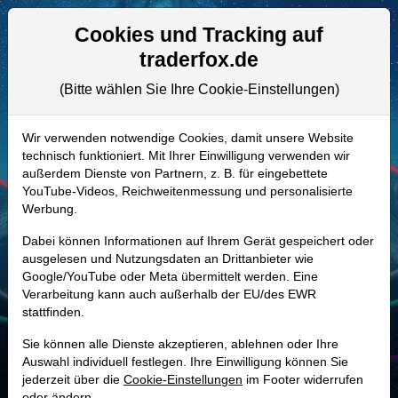
Aktien- und Artikelsuche
Seite
Cookies und Tracking auf
traderfox.de
(Bitte wählen Sie Ihre Cookie-Einstellungen)
ALLE AKTIEN
581005 | DB1
–
Deutsche Börse
Wir verwenden notwendige Cookies, damit unsere Website
technisch funktioniert. Mit Ihrer Einwilligung verwenden wir
Aktie
außerdem Dienste von Partnern, z. B. für eingebettete
Realtime-Aktienkurs:
YouTube-Videos, Reichweitenmessung und personalisierte
Werbung.
-
-
-
-
Dabei können Informationen auf Ihrem Gerät gespeichert oder
ausgelesen und Nutzungsdaten an Drittanbieter wie
Google/YouTube oder Meta übermittelt werden. Eine
Marktkapitalisierung
49,43 Mrd. EUR
Verarbeitung kann auch außerhalb der EU/des EWR
stattfinden.
Unternehmenswert
-147.580.141.383,00 EUR
Sie können alle Dienste akzeptieren, ablehnen oder Ihre
Umsatz
7,38 Mrd. EUR
Auswahl individuell festlegen. Ihre Einwilligung können Sie
jederzeit über die
Cookie-Einstellungen
im Footer widerrufen
oder ändern.