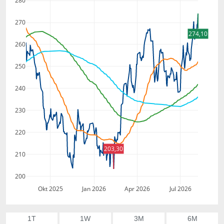
280
270
274,10
260
250
240
230
220
203,30
210
200
Okt 2025
Jan 2026
Apr 2026
Jul 2026
1T
1W
3M
6M