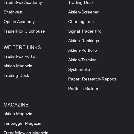
TraderFox Academy
Trading-Desk
SheInvest
Aktien-Screener
Option Academy
Charting-Tool
TraderFox Clubhouse
Signal Trader Pro
Aktien-Rankings
WEITERE LINKS
Aktien-Portfolio
TraderFox Portal
Aktien-Terminal
aktien Magazin
Systemfolio
Trading-Desk
Paper: Research-Reports
Portfolio-Builder
MAGAZINE
aktien
Magazin
Tenbagger Magazin
Trendfollowing Magazin