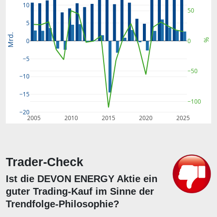
10
50
5
Mrd.
%
0
0
−5
−50
−10
−15
−100
−20
2005
2010
2015
2020
2025
Trader-Check
Ist die DEVON ENERGY Aktie ein
guter Trading-Kauf im Sinne der
Trendfolge-Philosophie?