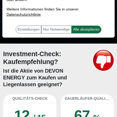
MONKEY-TRADER INDIKATOR
Weitere Informationen finden Sie in unserer
79.2 %
Datenschutzrichtlinie
.
Mit 79.2 % Wahrscheinlichkeit wird selbst der unglücklichst agierende Trader
mit dieser Aktie erfolgreich sein.
Einstellungen
Nur Notwendige
Alle akzeptieren
Investment-Check:
Kaufempfehlung?
Ist die Aktie von DEVON
ENERGY zum Kaufen und
Liegenlassen geeignet?
QUALITÄTS-CHECK
DAUERLÄUFER-QUALITÄTEN
12
67