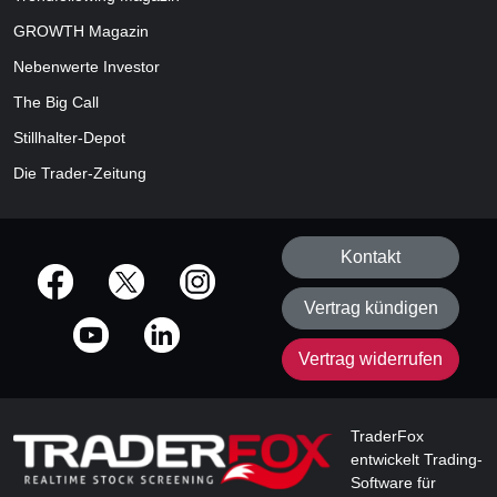
GROWTH
Magazin
Nebenwerte Investor
The Big Call
Stillhalter-Depot
Die Trader-Zeitung
Kontakt
offizielle Social Media-Accounts
Vertrag kündigen
Vertrag widerrufen
TraderFox
entwickelt Trading-
Software für