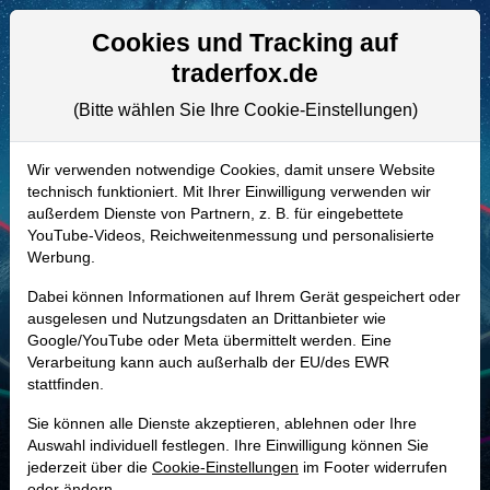
Aktien- und Artikelsuche
Seite
Cookies und Tracking auf
traderfox.de
(Bitte wählen Sie Ihre Cookie-Einstellungen)
ALLE AKTIEN
925345 | DVN
–
DEVON ENERGY
Wir verwenden notwendige Cookies, damit unsere Website
technisch funktioniert. Mit Ihrer Einwilligung verwenden wir
Aktie
außerdem Dienste von Partnern, z. B. für eingebettete
Realtime-Aktienkurs:
YouTube-Videos, Reichweitenmessung und personalisierte
Werbung.
-
-
-
-
Dabei können Informationen auf Ihrem Gerät gespeichert oder
ausgelesen und Nutzungsdaten an Drittanbieter wie
Google/YouTube oder Meta übermittelt werden. Eine
Marktkapitalisierung
49,67 Mrd. USD
Verarbeitung kann auch außerhalb der EU/des EWR
stattfinden.
Unternehmenswert
60,41 Mrd. USD
Sie können alle Dienste akzeptieren, ablehnen oder Ihre
Umsatz
17,19 Mrd. USD
Auswahl individuell festlegen. Ihre Einwilligung können Sie
jederzeit über die
Cookie-Einstellungen
im Footer widerrufen
oder ändern.