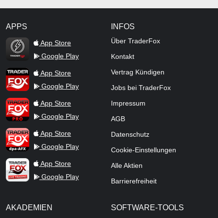
APPS
INFOS
TraderFox Flash
Über TraderFox
App Store
Google Play
Kontakt
TraderFox App
Vertrag Kündigen
App Store
Google Play
Jobs bei TraderFox
TraderFox Pro
App Store
Impressum
Google Play
AGB
TraderFox dpa-AFX ProFeed
App Store
Datenschutz
Google Play
Cookie-Einstellungen
TraderFox Live Trading
App Store
Alle Aktien
Google Play
Barrierefreiheit
AKADEMIEN
SOFTWARE-TOOLS