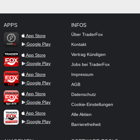
APPS
INFOS
TraderFox Flash
Über TraderFox
App Store
Google Play
Kontakt
TraderFox App
Vertrag Kündigen
App Store
Google Play
Jobs bei TraderFox
TraderFox Pro
App Store
Impressum
Google Play
AGB
TraderFox dpa-AFX ProFeed
App Store
Datenschutz
Google Play
Cookie-Einstellungen
TraderFox Live Trading
App Store
Alle Aktien
Google Play
Barrierefreiheit