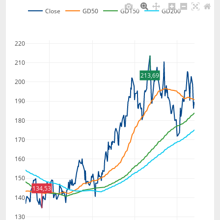
Close
GD50
GD150
GD200
220
210
213,69
200
190
180
170
160
150
134,53
140
130