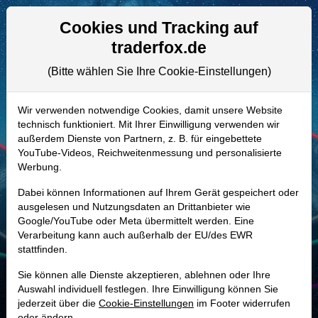
Aktien- und Artikelsuche
Seite
Cookies und Tracking auf
traderfox.de
(Bitte wählen Sie Ihre Cookie-Einstellungen)
ALLE AKTIEN
A1J6Y4 | FANG
–
Diamondback
Wir verwenden notwendige Cookies, damit unsere Website
technisch funktioniert. Mit Ihrer Einwilligung verwenden wir
Energy Aktie
außerdem Dienste von Partnern, z. B. für eingebettete
Realtime-Aktienkurs:
YouTube-Videos, Reichweitenmessung und personalisierte
Werbung.
-
-
-
-
Dabei können Informationen auf Ihrem Gerät gespeichert oder
ausgelesen und Nutzungsdaten an Drittanbieter wie
Google/YouTube oder Meta übermittelt werden. Eine
Marktkapitalisierung
52,66 Mrd. USD
Verarbeitung kann auch außerhalb der EU/des EWR
stattfinden.
Unternehmenswert
64,81 Mrd. USD
Sie können alle Dienste akzeptieren, ablehnen oder Ihre
Umsatz
14,93 Mrd. USD
Auswahl individuell festlegen. Ihre Einwilligung können Sie
jederzeit über die
Cookie-Einstellungen
im Footer widerrufen
oder ändern.