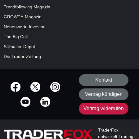
Trendfollowing Magazin
GROWTH
Magazin
Nebenwerte Investor
The Big Call
Stillhalter-Depot
Die Trader-Zeitung
Kontakt
offizielle Social Media-Accounts
Vertrag kündigen
Vertrag widerrufen
TraderFox
entwickelt Trading-