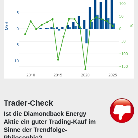
100
5
50
Mrd.
%
0
0
−50
−5
−100
−10
−150
2010
2015
2020
2025
Trader-Check
Ist die Diamondback Energy
Aktie ein guter Trading-Kauf im
Sinne der Trendfolge-
Philosophie?