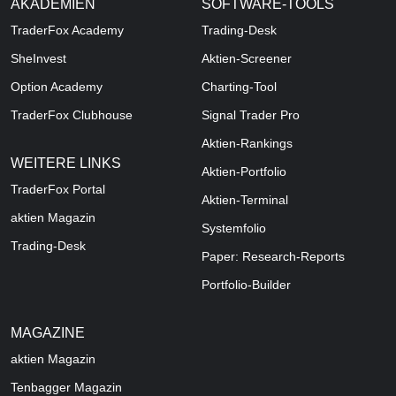
AKADEMIEN
SOFTWARE-TOOLS
TraderFox Academy
Trading-Desk
SheInvest
Aktien-Screener
Option Academy
Charting-Tool
TraderFox Clubhouse
Signal Trader Pro
Aktien-Rankings
WEITERE LINKS
Aktien-Portfolio
TraderFox Portal
Aktien-Terminal
aktien Magazin
Systemfolio
Trading-Desk
Paper: Research-Reports
Portfolio-Builder
MAGAZINE
aktien
Magazin
Tenbagger Magazin