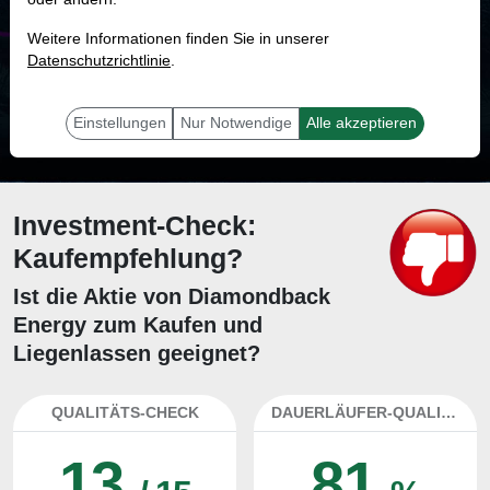
MONKEY-TRADER INDIKATOR
Weitere Informationen finden Sie in unserer
84.5 %
Datenschutzrichtlinie
.
Mit 84.5 % Wahrscheinlichkeit wird selbst der unglücklichst agierende Trader
mit dieser Aktie erfolgreich sein.
Einstellungen
Nur Notwendige
Alle akzeptieren
Investment-Check:
Kaufempfehlung?
Ist die Aktie von Diamondback
Energy zum Kaufen und
Liegenlassen geeignet?
QUALITÄTS-CHECK
DAUERLÄUFER-QUALITÄTEN
13
81