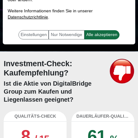
MONKEY-TRADER INDIKATOR
Weitere Informationen finden Sie in unserer
90.1 %
Datenschutzrichtlinie
.
Mit 90.1 % Wahrscheinlichkeit wird selbst der unglücklichst agierende Trader
mit dieser Aktie erfolgreich sein.
Einstellungen
Nur Notwendige
Alle akzeptieren
Investment-Check:
Kaufempfehlung?
Ist die Aktie von DigitalBridge
Group zum Kaufen und
Liegenlassen geeignet?
QUALITÄTS-CHECK
DAUERLÄUFER-QUALITÄTEN
8
61