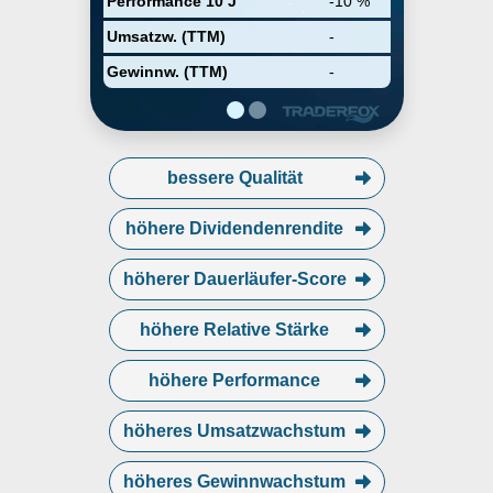
Performance 10 J
-10 %
estate operating companies,
which generally earn rental
Umsatzw. (TTM)
-
income from providing use of
digital asset space and capacity
Gewinnw. (TTM)
-
through leases, services, and
other agreements. The Corporate
and Other segment includes
investment and corporate level
activities. The company was
bessere Qualität
founded in 1991 and is
headquartered in Boca Raton, FL.
höhere Dividendenrendite
höherer Dauerläufer-Score
höhere Relative Stärke
höhere Performance
höheres Umsatzwachstum
höheres Gewinnwachstum