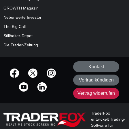
GROWTH
Magazin
Nebenwerte Investor
The Big Call
Stillhalter-Depot
Die Trader-Zeitung
Kontakt
offizielle Social Media-Accounts
Vertrag kündigen
Vertrag widerrufen
TraderFox
entwickelt Trading-
Software für