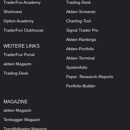
TraderFox Academy
Trading-Desk
SheInvest
Aktien-Screener
Option Academy
Charting-Tool
TraderFox Clubhouse
Signal Trader Pro
Aktien-Rankings
WEITERE LINKS
Aktien-Portfolio
TraderFox Portal
Aktien-Terminal
aktien Magazin
Systemfolio
Trading-Desk
Paper: Research-Reports
Portfolio-Builder
MAGAZINE
aktien
Magazin
Tenbagger Magazin
Trendfollowing Magazin