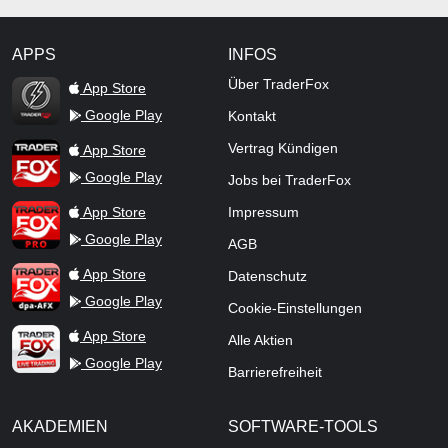
APPS
INFOS
TraderFox Flash
Über TraderFox
App Store
Google Play
Kontakt
TraderFox App
Vertrag Kündigen
App Store
Google Play
Jobs bei TraderFox
TraderFox Pro
App Store
Impressum
Google Play
AGB
TraderFox dpa-AFX ProFeed
App Store
Datenschutz
Google Play
Cookie-Einstellungen
TraderFox Live Trading
App Store
Alle Aktien
Google Play
Barrierefreiheit
AKADEMIEN
SOFTWARE-TOOLS