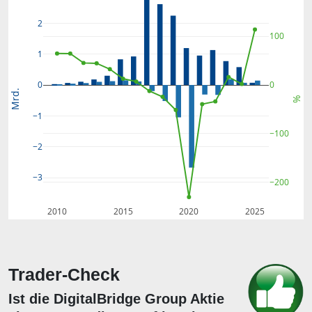
2
100
1
0
0
Mrd.
%
−1
−100
−2
−3
−200
2010
2015
2020
2025
Trader-Check
Ist die DigitalBridge Group Aktie