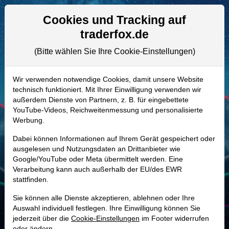
Aktien- und Artikelsuche
Seite
Cookies und Tracking auf
traderfox.de
(Bitte wählen Sie Ihre Cookie-Einstellungen)
ALLE AKTIEN
A3DR58 | DBRG
–
DigitalBridge
Wir verwenden notwendige Cookies, damit unsere Website
technisch funktioniert. Mit Ihrer Einwilligung verwenden wir
Group Aktie
außerdem Dienste von Partnern, z. B. für eingebettete
Realtime-Aktienkurs:
YouTube-Videos, Reichweitenmessung und personalisierte
Werbung.
-
-
-
-
Dabei können Informationen auf Ihrem Gerät gespeichert oder
ausgelesen und Nutzungsdaten an Drittanbieter wie
Google/YouTube oder Meta übermittelt werden. Eine
Marktkapitalisierung
2,95 Mrd. USD
Verarbeitung kann auch außerhalb der EU/des EWR
stattfinden.
Unternehmenswert
3,55 Mrd. USD
Sie können alle Dienste akzeptieren, ablehnen oder Ihre
Umsatz
71,39 Mio. USD
Auswahl individuell festlegen. Ihre Einwilligung können Sie
jederzeit über die
Cookie-Einstellungen
im Footer widerrufen
oder ändern.