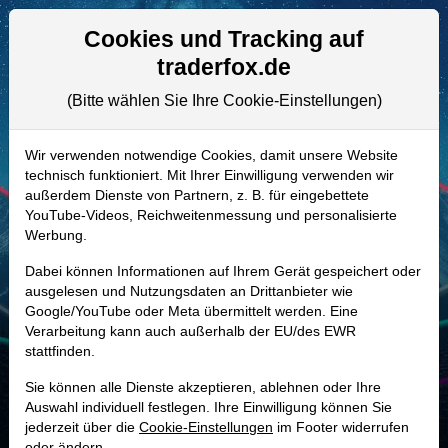
Aktien- und Artikelsuche
Seite
Cookies und Tracking auf
traderfox.de
(Bitte wählen Sie Ihre Cookie-Einstellungen)
ALLE AKTIEN
861569 | DDS
–
Dillard's Aktie
Wir verwenden notwendige Cookies, damit unsere Website
technisch funktioniert. Mit Ihrer Einwilligung verwenden wir
Realtime-Aktienkurs:
außerdem Dienste von Partnern, z. B. für eingebettete
-
-
-
YouTube-Videos, Reichweitenmessung und personalisierte
-
Werbung.
Dabei können Informationen auf Ihrem Gerät gespeichert oder
Marktkapitalisierung
9,62 Mrd. USD
ausgelesen und Nutzungsdaten an Drittanbieter wie
Google/YouTube oder Meta übermittelt werden. Eine
Unternehmenswert
8,76 Mrd. USD
Verarbeitung kann auch außerhalb der EU/des EWR
stattfinden.
Umsatz
6,56 Mrd. USD
Sie können alle Dienste akzeptieren, ablehnen oder Ihre
Auswahl individuell festlegen. Ihre Einwilligung können Sie
jederzeit über die
Cookie-Einstellungen
im Footer widerrufen
MONKEY-TRADER INDIKATOR
oder ändern.