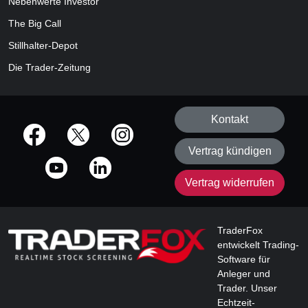
Nebenwerte Investor
The Big Call
Stillhalter-Depot
Die Trader-Zeitung
Kontakt
offizielle Social Media-Accounts
Vertrag kündigen
Vertrag widerrufen
TraderFox
entwickelt Trading-
Software für
Anleger und
Trader. Unser
Echtzeit-