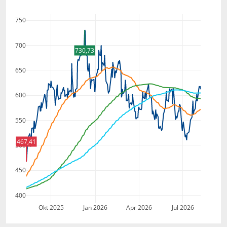
750
700
730,73
650
600
550
467,41
500
450
400
Okt 2025
Jan 2026
Apr 2026
Jul 2026