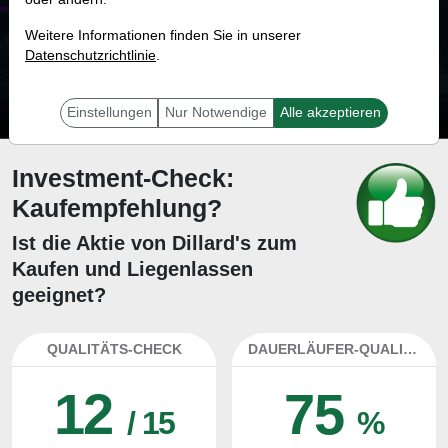
46.5 %
Weitere Informationen finden Sie in unserer
Datenschutzrichtlinie
Mit 46.5 % Wahrscheinlichkeit wird selbst der unglücklichst agierende Trader
.
mit dieser Aktie erfolgreich sein.
Einstellungen
Nur Notwendige
Alle akzeptieren
Investment-Check:
Kaufempfehlung?
Ist die Aktie von Dillard's zum
Kaufen und Liegenlassen
geeignet?
QUALITÄTS-CHECK
DAUERLÄUFER-QUALITÄTEN
12
75
/ 15
%