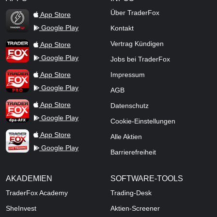
TraderFox Flash
Über TraderFox
App Store
Google Play
Kontakt
TraderFox App
Vertrag Kündigen
App Store
Google Play
Jobs bei TraderFox
TraderFox Pro
App Store
Impressum
Google Play
AGB
TraderFox dpa-AFX ProFeed
App Store
Datenschutz
Google Play
Cookie-Einstellungen
TraderFox Live Trading
App Store
Alle Aktien
Google Play
Barrierefreiheit
AKADEMIEN
SOFTWARE-TOOLS
TraderFox Academy
Trading-Desk
SheInvest
Aktien-Screener