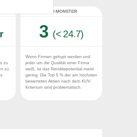
K
KUV-MONSTER
3
r
(< 24.7)
Wenn Firmen gehypt werden und
Fs zu
jeder um die Qualität einer Firma
en zu
weiß, ist das Renditepotential meist
ls
gering. Die Top 5 % der am höchsten
n
bewerteten Aktien nach dem KUV-
Kriterium sind problematisch.