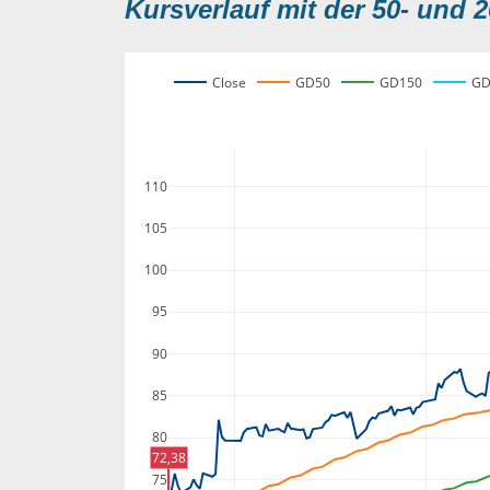
Kursverlauf mit der 50- und 2
Close
GD50
GD150
GD
110
105
100
95
90
85
80
72,38
75