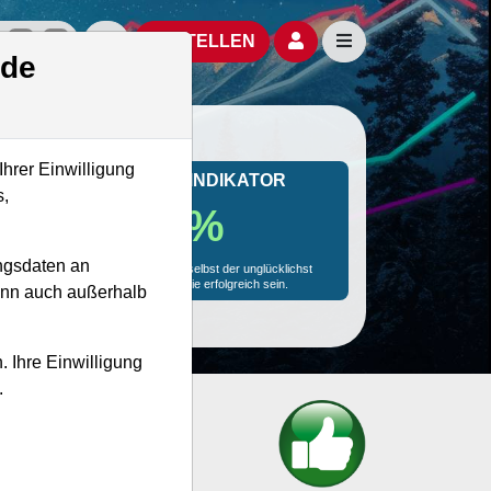
izielle Social Media-Accounts
Aktien- und Artikelsuche öffnen
Seitennavigation öf
BESTELLEN
.de
Ihrer Einwilligung
MONKEY-TRADER INDIKATOR
s,
69.0 %
ngsdaten an
Mit 69.0 % Wahrscheinlichkeit wird selbst der unglücklichst
agierende Trader mit dieser Aktie erfolgreich sein.
kann auch außerhalb
. Ihre Einwilligung
.