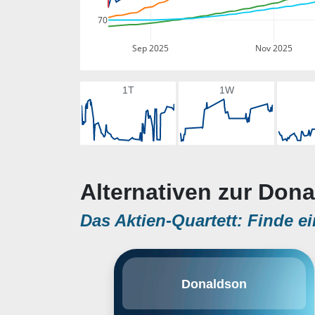
70
Sep 2025
Nov 2025
1T
1W
Alternativen zur Dona
Das Aktien-Quartett: Finde ei
Donaldson Co., Inc. engages in
Donaldson
the manufacture of filtration
systems and replacement parts. It
operates through the following