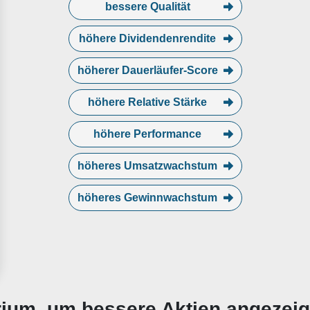
bessere Qualität
höhere Dividendenrendite
höherer Dauerläufer-Score
höhere Relative Stärke
höhere Performance
höheres Umsatzwachstum
höheres Gewinnwachstum
erium, um bessere Aktien angezei