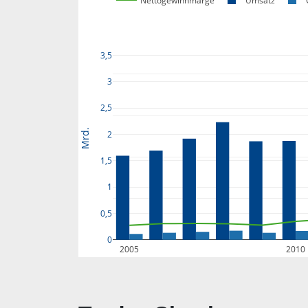
Nettogewinnmarge
Umsatz
3,5
3
2,5
Mrd.
2
1,5
1
0,5
0
2005
2010