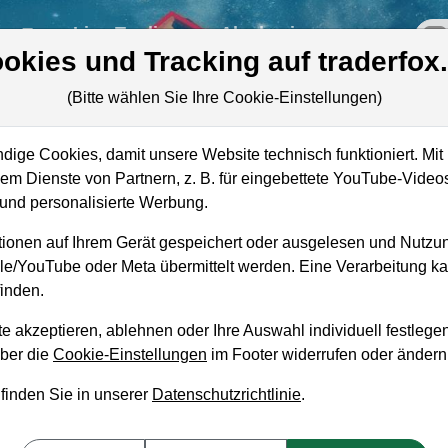
re
Live-Trading
Akademie
off
okies und Tracking auf traderfox
(Bitte wählen Sie Ihre Cookie-Einstellungen)
on
ige Cookies, damit unsere Website technisch funktioniert. Mit 
Marktkapitalisierung
11,43 Mrd. USD
m Dienste von Partnern, z. B. für eingebettete YouTube-Video
nd personalisierte Werbung.
Unternehmenswert
11,83 Mrd. USD
ionen auf Ihrem Gerät gespeichert oder ausgelesen und Nutzu
Umsatz
3,69 Mrd. USD
gle/YouTube oder Meta übermittelt werden. Eine Verarbeitung 
inden.
e akzeptieren, ablehnen oder Ihre Auswahl individuell festlegen
über die
Cookie-Einstellungen
im Footer widerrufen oder ändern
aufempfehlung?
 finden Sie in unserer
Datenschutzrichtlinie
.
aufen und Liegenlassen geeignet?