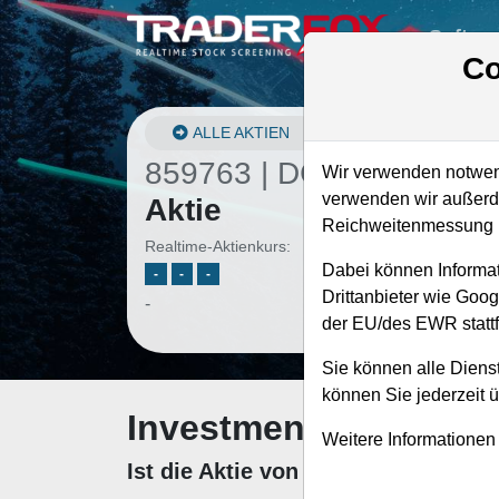
Softwa
Co
ALLE AKTIEN
859763 | DCI
–
Donalds
Wir verwenden notwend
verwenden wir außerde
Aktie
Reichweitenmessung u
Realtime-Aktienkurs:
Dabei können Informat
-
-
-
Drittanbieter wie Goo
-
der EU/des EWR stattf
Sie können alle Dienst
können Sie jederzeit 
Investment-Check: K
Weitere Informationen
Ist die Aktie von Donaldson zum K