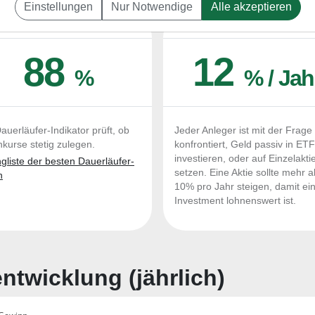
Einstellungen
Nur Notwendige
Alle akzeptieren
UERLÄUFER-QUALITÄTEN
OUTPERFORMER-CHEC
88
12
%
% / Jah
auerläufer-Indikator prüft, ob
Jeder Anleger ist mit der Frage
nkurse stetig zulegen.
konfrontiert, Geld passiv in ET
investieren, oder auf Einzelakti
liste der besten Dauerläufer-
setzen. Eine Aktie sollte mehr a
n
10% pro Jahr steigen, damit ei
Investment lohnenswert ist.
twicklung (jährlich)